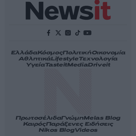
Ελλάδα
Κόσμος
Πολιτική
Οικονομία
Αθλητικά
Lifestyle
Τεχνολογία
Υγεία
Tasteit
Media
Driveit
Πρωτοσέλιδα
Γνώμη
Melas Blog
Καιρός
Παράξενες Ειδήσεις
Nikos Blog
Videos