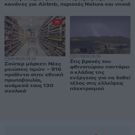
κανόνες για Airbnb, περιοχές Natura και νησιά
72
07:55
08.08.26
08:46
08.08.26
Στις βροχές του
Σούπερ μάρκετ: Νέες
φθινοπώρου ποντάρει
μειώσεις τιμών – 916
ο κλάδος της
προϊόντα στην εθνική
ενέργειας για να δοθεί
πρωτοβουλία,
τέλος στις ελλείψεις
ανάμεσά τους 130
ηλεκτρισμού
σχολικά