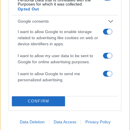
κίνημα σε φοβικό αρχηγικό κόμμα»
Purposes for which it was collected.
Opted Out
Απίστευτο κι όμως αληθινό -
83
Aναστέλλονται τα τακτικά ραντεβού του
αγγειοχειρουργού του νοσοκομείου
Google consents
Χανίων επειδή κλάπηκε το μηχανάκι του
γιατρού
I want to allow Google to enable storage
related to advertising like cookies on web or
Σούπερ μάρκετ: Νέες μειώσεις τιμών –
72
device identifiers in apps.
916 προϊόντα στην εθνική πρωτοβουλία,
ανάμεσά τους 130 σχολικά
I want to allow my user data to be sent to
ΕΛΑΣ: Ο Αλέξης Δέδες ο πρώτος
70
Google for online advertising purposes.
υποψήφιος βουλευτής του κόμματος –
Από τα διοικητικά της ΑΕΚ στην πολιτική
I want to allow Google to send me
σκηνή
personalized advertising.
Στην Κρήτη ο Κυριάκος Μητσοτάκης,
58
συνεχίζει τις ολιγοήμερες διακοπές του –
Πού βρέθηκε το Σάββατο
CONFIRM
Data Deletion
Data Access
Privacy Policy
Μακρο-οικονομία: