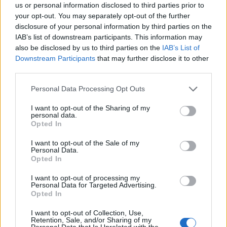
us or personal information disclosed to third parties prior to
1
Κωνσταντίνος Αργυρός και Αλεξάνδρα
your opt-out. You may separately opt-out of the further
Νίκα κάνουν διακοπές με πολυτελές γιοτ
disclosure of your personal information by third parties on the
με τα δύο παιδιά τους
IAB’s list of downstream participants. This information may
2
Η Άννα Βίσση ξετρελάθηκε με μπάντα που
also be disclosed by us to third parties on the
IAB’s List of
έπαιζε Τσιτσάνη στο Φισκάρδο και τους
Downstream Participants
that may further disclose it to other
πρότεινε συνεργασία
third parties.
3
Θρήνος για τον Λιονέλ Μέσι – Πέθανε ο
πατέρας του, Χόρχε
Please note that this website/app uses one or more Google
Personal Data Processing Opt Outs
services and may gather and store information including but
4
Ελίζαμπεθ Ελέτσι και Νεκτάριος Λεμονίδης
not limited to your visit or usage behaviour. You may click to
I want to opt-out of the Sharing of my
πήγαν στον Άγιο Νεκτάριο Βούλας για να
personal data.
grant or deny consent to Google and its third-party tags to
πάρουν την ευχή για τον γιο τους
Opted In
use your data for below specified purposes in below Google
5
Τζο Μπάιντεν: «Ο καρκίνος έχει εξαπλωθεί,
consent section.
I want to opt-out of the Sale of my
είναι πολύ επώδυνο», λέει ο γιος του
Personal Data.
Opted In
I want to opt-out of processing my
Πιο σχολιασμένα
Personal Data for Targeted Advertising.
Opted In
Βγήκαν ξανά τα μαχαίρια στην Ελπίδα
96
για τη Δημοκρατία: «Καρυστιανού,
I want to opt-out of Collection, Use,
Γρατσία και Γαλανός μετέτρεψαν το
Retention, Sale, and/or Sharing of my
Personal Data that Is Unrelated with the