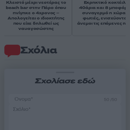
Κλειστό μέχρι νεοτέρας το
Εκρηκτικό κοκτέιλ μ
beach bar στην Πάρο όπου
40άρια και 8 μποφόρ -
πνίγηκε ο 4χρονος –
συναγερμό η χώρα γ
Απολογείται ο ιδιοκτήτης
φωτιές, ενισχύονται 
που είχε δηλωθεί ως
άνεμοι τις επόμενες ημ
ναυαγοσώστης
Σχόλια
Σχολίασε εδώ
50 /50