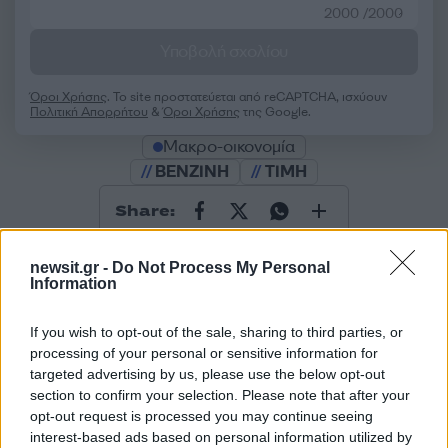
2000 /2000
Υποβολή σχολίου
Όροι Χρήσης
. Το site προστατεύεται από reCAPTCHA, ισχύουν
Πολιτική Απορρήτου
&
Όροι Χρήσης
της Google.
Μακρο-οικονομία
ΒΕΝΖΙΝΗ
ΤΙΜΗ
Share:
Ακολουθήστε το Νewsit.gr στο
Google News
και
newsit.gr -
Do Not Process My Personal
ενημερωθείτε πρώτοι για όλη την ειδησεογραφία και τα
Information
τελευταία νέα
της ημέρας
If you wish to opt-out of the sale, sharing to third parties, or
processing of your personal or sensitive information for
targeted advertising by us, please use the below opt-out
section to confirm your selection. Please note that after your
opt-out request is processed you may continue seeing
Πιο δημοφιλή
interest-based ads based on personal information utilized by