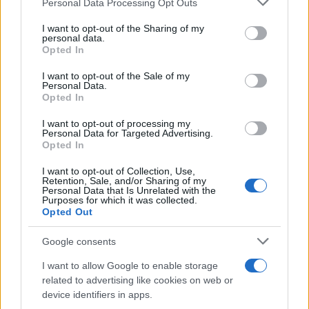
τους αρνητικούς κινδύνους για τις αξιολογήσεις
Personal Data Processing Opt Outs
services and may gather and store information including but
που μπορεί να προκληθούν από αυτές τις
not limited to your visit or usage behaviour. You may click to
I want to opt-out of the Sharing of my
personal data.
οικονομικές και δημοσιονομικές αδυναμίες».
grant or deny consent to Google and its third-party tags to
Opted In
use your data for below specified purposes in below Google
ΔΙΑΦΗΜΙΣΗ
consent section.
I want to opt-out of the Sale of my
Personal Data.
Opted In
I want to opt-out of processing my
Personal Data for Targeted Advertising.
Opted In
I want to opt-out of Collection, Use,
Retention, Sale, and/or Sharing of my
Personal Data that Is Unrelated with the
Purposes for which it was collected.
Opted Out
Google consents
I want to allow Google to enable storage
Αν τα χάσατε
related to advertising like cookies on web or
device identifiers in apps.