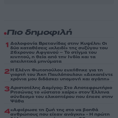
Πιο δημοφιλή
1
Δολοφονία Βρετανίδας στην Κυψέλη: Οι
δύο καταθέσεις «κλειδί» της συζύγου του
26χρονου Αφγανού – Το στίγμα του
κινητού, η θεία από την Ινδία και τα
απειλητικά μηνύματα
2
Η Ελένη Φωτοπούλου ευχήθηκε για τη
γιορτή του Άκη Παυλόπουλου: «Δεκαπέντε
χρόνια μου διδάσκει υπομονή και αγάπη»
3
Αριστοτέλης Δαμίγος: Στο Αποτεφρωτήριο
Ριτσώνας το «ύστατο χαίρε» στον Έλληνα
σύνδεσμο του ελικοπτέρου που έπεσε στην
Ψάθα
4
«Αφιέρωσε τη ζωή της στο να βοηθά
ανθρώπους που είχαν ανάγκη» - Η πρώτη