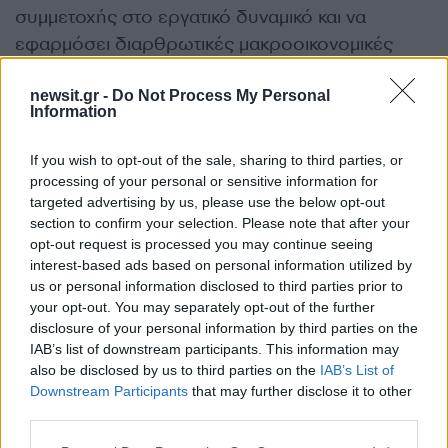
συμμετοχής στο εργατικό δυναμικό και να
εφαρμόσει διαρθρωτικές μακροοικονομικές
μεταρρυθμίσεις.
newsit.gr -
Do Not Process My Personal
Information
Παρόλο που το χρέος έχει μειωθεί γρήγορα τα
τελευταία χρόνια, θα παραμείνει ένα από τα
If you wish to opt-out of the sale, sharing to third parties, or
υψηλότερα στο σύνολο των αξιολογούμενων
processing of your personal or sensitive information for
targeted advertising by us, please use the below opt-out
χωρών έως το τέλος αυτής της δεκαετίας.
section to confirm your selection. Please note that after your
opt-out request is processed you may continue seeing
Οι βασικές μας υποθέσεις αναγνωρίζουν επίσης
interest-based ads based on personal information utilized by
us or personal information disclosed to third parties prior to
ότι οι ελληνικές αρχές χρησιμοποιούν καλά τη
your opt-out. You may separately opt-out of the further
θετική δυναμική που δημιουργήθηκε από τα
disclosure of your personal information by third parties on the
κονδύλια του Ταμείου Ανάκαμψης για να
IAB’s list of downstream participants. This information may
εφαρμόσουν με αποφασιστικότητα οικονομικές
also be disclosed by us to third parties on the
IAB’s List of
Downstream Participants
that may further disclose it to other
και δημοσιονομικές πολιτικές που υποστηρίζουν
third parties.
το αξιόχρεο, μια πολιτική επιλογή που μειώνει
Please note that this website/app uses one or more Google