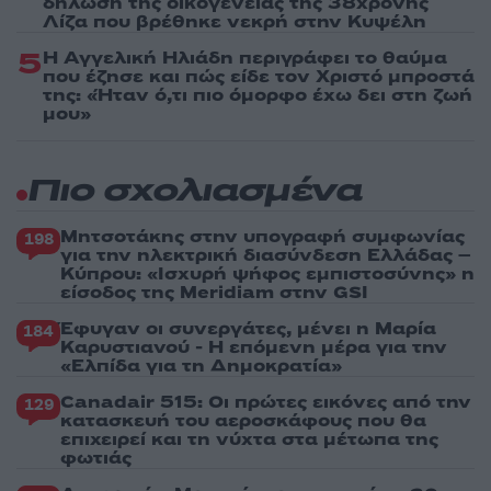
δήλωση της οικογένειας της 38χρονης
Λίζα που βρέθηκε νεκρή στην Κυψέλη
5
Η Αγγελική Ηλιάδη περιγράφει το θαύμα
που έζησε και πώς είδε τον Χριστό μπροστά
της: «Ήταν ό,τι πιο όμορφο έχω δει στη ζωή
μου»
Πιο σχολιασμένα
Μητσοτάκης στην υπογραφή συμφωνίας
198
για την ηλεκτρική διασύνδεση Ελλάδας –
Κύπρου: «Ισχυρή ψήφος εμπιστοσύνης» η
είσοδος της Meridiam στην GSI
Έφυγαν οι συνεργάτες, μένει η Μαρία
184
Καρυστιανού - Η επόμενη μέρα για την
«Ελπίδα για τη Δημοκρατία»
Canadair 515: Οι πρώτες εικόνες από την
129
κατασκευή του αεροσκάφους που θα
επιχειρεί και τη νύχτα στα μέτωπα της
φωτιάς