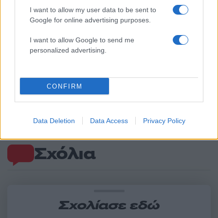
Ανανεώθηκε πριν
I want to allow my user data to be sent to
54 λεπτά
Google for online advertising purposes.
I want to allow Google to send me
personalized advertising.
Τροχαίο στις Σέρρες:
Μυστράς: 11 μήνες μ
CONFIRM
«Ξαφνικά μου ήρθε το
αναστολή στον 55χρ
αυτοκίνητο, προσπάθησα
που έκρυβε τον νεκ
να φύγω αριστερά» λέει ο
πατέρα του σε καταψ
οδηγός του φορτηγού
– «Ήθελα να τον βλέ
Data Deletion
Data Access
Privacy Policy
Σχόλια
Σχολίασε εδώ