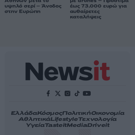
Αθηνών μετά το
με drones – Πρόστιμα
υψηλό σερί – Άνοδος
έως 73.000 ευρώ για
στην Ευρώπη
αυθαίρετες
καταλήψεις
Ελλάδα
Κόσμος
Πολιτική
Οικονομία
Αθλητικά
Lifestyle
Τεχνολογία
Υγεία
Tasteit
Media
Driveit