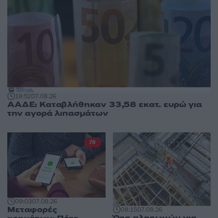
19:52
07.08.26
ΑΑΔΕ: Καταβλήθηκαν 33,58 εκατ. ευρώ για
την αγορά λιπασμάτων
78
09:03
07.08.26
Μεταφορές
08:15
07.08.26
Ώρα πληρωμών για