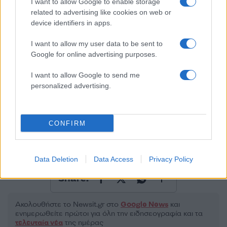
I want to allow Google to enable storage
related to advertising like cookies on web or
50 /50
device identifiers in apps.
I want to allow my user data to be sent to
Google for online advertising purposes.
I want to allow Google to send me
2000 /2000
personalized advertising.
Υποβολή σχολίου
Όροι Χρήσης
. Το site προστατεύεται από reCAPTCHA, ισχύουν
CONFIRM
Πολιτική Απορρήτου
&
Όροι Χρήσης
της Google.
Χρηστικά
ΠΕΡΙΠΤΕΡΑ
ΦΟΡΟΛΟΓΗΣΗ
Data Deletion
Data Access
Privacy Policy
Share:
Ακολουθήστε το Νewsit.gr στο
Google News
και
ενημερωθείτε πρώτοι για όλη την ειδησεογραφία και τα
τελευταία νέα
της ημέρας