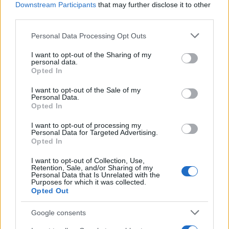
Downstream Participants
that may further disclose it to other
third parties.
Please note that this website/app uses one or more Google
Personal Data Processing Opt Outs
services and may gather and store information including but
not limited to your visit or usage behaviour. You may click to
I want to opt-out of the Sharing of my
personal data.
grant or deny consent to Google and its third-party tags to
Opted In
Οι 6 όροι «φωτιά» του Ιράν
Τραγωδία στην Πάρο
use your data for below specified purposes in below Google
στις ΗΠΑ για τα Στενά του
4χρονος βρέθηκε νεκ
consent section.
I want to opt-out of the Sale of my
Ορμούζ - «Ποτέ δεν θα
σε πισίνα
Personal Data.
κάνουμε πίσω, είτε σε
Opted In
πόλεμο είτε σε
διαπραγματεύσεις»
I want to opt-out of processing my
Personal Data for Targeted Advertising.
Opted In
Σχόλια
I want to opt-out of Collection, Use,
Retention, Sale, and/or Sharing of my
Personal Data that Is Unrelated with the
Purposes for which it was collected.
Opted Out
Google consents
Σχολίασε εδώ