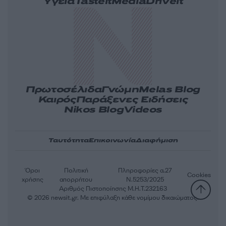
Υγεία
Tasteit
Media
Driveit
Πρωτοσέλιδα
Γνώμη
Melas Blog
Καιρός
Παράξενες Ειδήσεις
Nikos Blog
Videos
Ταυτότητα
Επικοινωνία
Διαφήμιση
Όροι
Πολιτική
Πληροφορίες α.27
Cookies
χρήσης
απορρήτου
Ν.5253/2025
Αριθμός Πιστοποίησης Μ.Η.Τ.232163
© 2026 newsit.gr. Με επιφύλαξη κάθε νομίμου δικαιώματος.