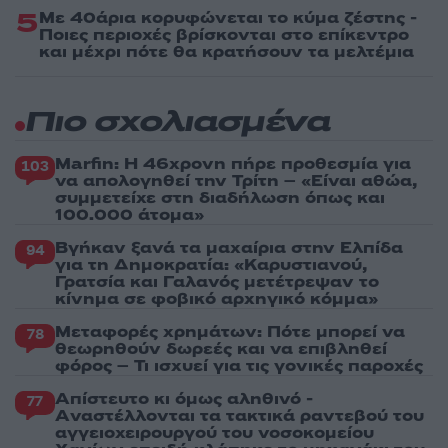
5
Με 40άρια κορυφώνεται το κύμα ζέστης -
Ποιες περιοχές βρίσκονται στο επίκεντρο
και μέχρι πότε θα κρατήσουν τα μελτέμια
Πιο σχολιασμένα
Marfin: Η 46χρονη πήρε προθεσμία για
103
να απολογηθεί την Τρίτη – «Είναι αθώα,
συμμετείχε στη διαδήλωση όπως και
100.000 άτομα»
Βγήκαν ξανά τα μαχαίρια στην Ελπίδα
94
για τη Δημοκρατία: «Καρυστιανού,
Γρατσία και Γαλανός μετέτρεψαν το
κίνημα σε φοβικό αρχηγικό κόμμα»
Μεταφορές χρημάτων: Πότε μπορεί να
78
θεωρηθούν δωρεές και να επιβληθεί
φόρος – Τι ισχυεί για τις γονικές παροχές
Απίστευτο κι όμως αληθινό -
77
Aναστέλλονται τα τακτικά ραντεβού του
αγγειοχειρουργού του νοσοκομείου