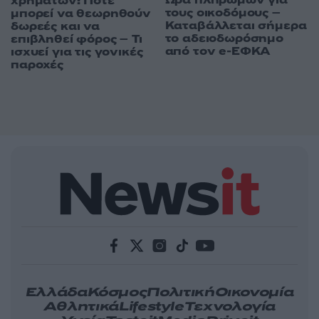
χρημάτων: Πότε
τους οικοδόμους –
μπορεί να θεωρηθούν
Καταβάλλεται σήμερα
δωρεές και να
το αδειοδωρόσημο
επιβληθεί φόρος – Τι
από τον e-ΕΦΚΑ
ισχυεί για τις γονικές
παροχές
Ελλάδα
Κόσμος
Πολιτική
Οικονομία
Αθλητικά
Lifestyle
Τεχνολογία