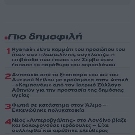
Πιο δημοφιλή
1
Ryanair: «Ένα κομμάτι του προσώπου του
ήταν σαν πλαστελίνη», συγκλονίζει η
επιβάτιδα που έσωσε τον Σέρβο όταν
έσπασε το παράθυρο του αεροπλάνου
2
Ανησυχία από το ξέσπασμα του ιού του
Δυτικού Νείλου με κρούσματα στην Αττική
- «Καμπανάκι» από τον Ιατρικό Σύλλογο
Αθηνών για την προστασία της δημόσιας
υγείας
3
Φωτιά σε κατάστημα στον Άλιμο –
Εκκενώθηκε πολυκατοικία
4
Νέος «Αντεροβγάλτης» στο Λονδίνο βίαζε
και δολοφονούσε ιερόδουλες – Είχε
συλληφθεί και αφέθηκε ελεύθερος