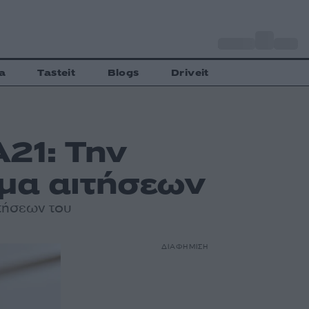
o
Αθήνα
27
C
a
Tasteit
Blogs
Driveit
21: Την
μα αιτήσεων
ιτήσεων του
ΔΙΑΦΗΜΙΣΗ