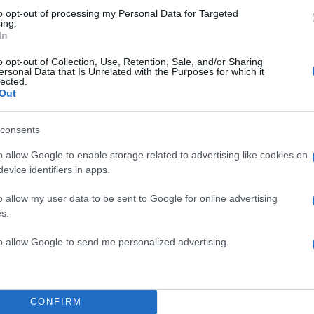
to opt-out of processing my Personal Data for Targeted
ing.
In
o opt-out of Collection, Use, Retention, Sale, and/or Sharing
ersonal Data that Is Unrelated with the Purposes for which it
lected.
Out
consents
 μεταξύ των προϋποθέσεων που θα ελέγχονται για τη
όματος παιδιού είναι: η φοίτηση των εξαρτώμενων 
o allow Google to enable storage related to advertising like cookies on
evice identifiers in apps.
κπαίδευση – από το προ νήπιο έως και το Γυμνάσιο 
ια φοίτησης.
o allow my user data to be sent to Google for online advertising
s.
ρέπει να καταχωρηθούν απαραιτήτως στα σχετικά πεδ
to allow Google to send me personalized advertising.
της Σχολικής Μονάδας,
ο Αριθμός Μητρώου του τέκνου που φοιτά στην
CONFIRM
 εκπαίδευση.