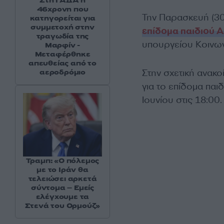
Στη ΓΑΔΑ η
46χρονη που
Την Παρασκευή (30.
κατηγορείται για
συμμετοχή στην
επίδομα παιδιού 
τραγωδία της
υπουργείου Κοινων
Μαρφίν -
Μεταφέρθηκε
απευθείας από το
Στην σχετική ανακ
αεροδρόμιο
για το επίδομα παι
Ιουνίου στις 18:00.
Τραμπ: «Ο πόλεμος
με το Ιράν θα
τελειώσει αρκετά
σύντομα – Εμείς
ελέγχουμε τα
Στενά του Ορμούζ»