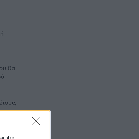
σή
που θα
ού
έτους,
sonal or