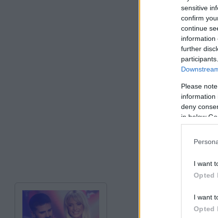
sensitive in
confirm you
continue se
information 
further disc
participants
Downstream 
Please note
information 
deny consent
in below Go
Persona
I want t
Opted 
I want t
Opted 