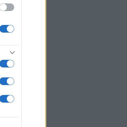
τέκνων
–
ία: