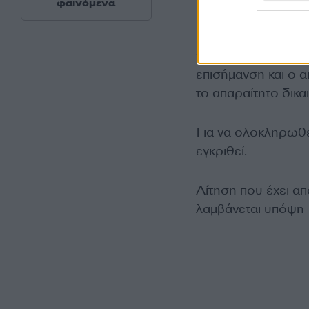
φαινόμενα
Εάν διασταυρωθούν 
να προχωρήσει καν
επισήμανση και ο α
το απαραίτητο δικα
Για να ολοκληρωθεί
εγκριθεί.
Αίτηση που έχει α
λαμβάνεται υπόψη