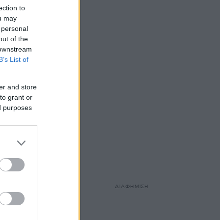
ection to
ou may
 personal
out of the
 downstream
B’s List of
er and store
to grant or
ed purposes
ΔΙΑΦΗΜΙΣΗ