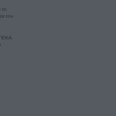
 το
αι του
ΟΠΕΚΑ
0