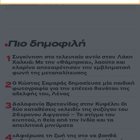
τελευταία νέα
της ημέρας
Πιο δημοφιλή
1
Συγκίνηση στο τελευταίο αντίο στον Λάκη
Χαλκιά: Με την «Φάμπρικα», λαούτο και
κλαρίνα αποχαιρέτησαν την εμβληματική
φωνή της μεταπολίτευσης
2
Ο Κώστας Σαμαράς δημοσίευσε μία παιδική
φωτογραφία για την επέτειο θανάτου της
αδελφής του, Λένας
3
Δολοφονία Βρετανίδας στην Κυψέλη: Οι
δύο καταθέσεις «κλειδί» της συζύγου του
26χρονου Αφγανού – Το στίγμα του
κινητού, η θεία από την Ινδία και τα
απειλητικά μηνύματα
4
«Αφιέρωσε τη ζωή της στο να βοηθά