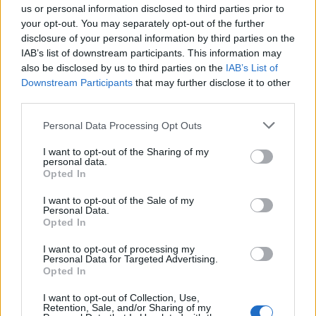
us or personal information disclosed to third parties prior to
your opt-out. You may separately opt-out of the further
disclosure of your personal information by third parties on the
IAB’s list of downstream participants. This information may
also be disclosed by us to third parties on the
IAB’s List of
Downstream Participants
that may further disclose it to other
third parties.
Σέρρες: Βίντεο
Στην ανακρίτρια η
ντοκουμέντο από το
46χρονη που κατηγορε
Please note that this website/app uses one or more Google
τροχαίο με νεκρούς μητέρα
για τον φονικό εμπρη
Personal Data Processing Opt Outs
services and may gather and store information including but
και γιο – Ο οδηγός του
της Marfin
φορτηγού κατέγραψε τη
not limited to your visit or usage behaviour. You may click to
I want to opt-out of the Sharing of my
personal data.
σύγκρουση
grant or deny consent to Google and its third-party tags to
Opted In
use your data for below specified purposes in below Google
consent section.
I want to opt-out of the Sale of my
Σχόλια
Personal Data.
Opted In
I want to opt-out of processing my
Personal Data for Targeted Advertising.
Opted In
Σχολίασε εδώ
I want to opt-out of Collection, Use,
Retention, Sale, and/or Sharing of my