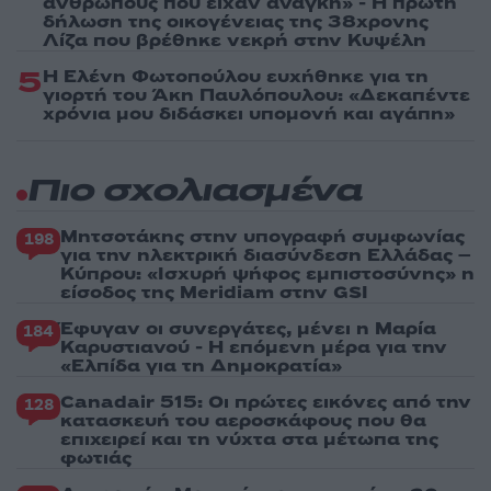
ανθρώπους που είχαν ανάγκη» - Η πρώτη
δήλωση της οικογένειας της 38χρονης
Λίζα που βρέθηκε νεκρή στην Κυψέλη
5
Η Ελένη Φωτοπούλου ευχήθηκε για τη
γιορτή του Άκη Παυλόπουλου: «Δεκαπέντε
χρόνια μου διδάσκει υπομονή και αγάπη»
Πιο σχολιασμένα
Μητσοτάκης στην υπογραφή συμφωνίας
198
για την ηλεκτρική διασύνδεση Ελλάδας –
Κύπρου: «Ισχυρή ψήφος εμπιστοσύνης» η
είσοδος της Meridiam στην GSI
Έφυγαν οι συνεργάτες, μένει η Μαρία
184
Καρυστιανού - Η επόμενη μέρα για την
«Ελπίδα για τη Δημοκρατία»
Canadair 515: Οι πρώτες εικόνες από την
128
κατασκευή του αεροσκάφους που θα
επιχειρεί και τη νύχτα στα μέτωπα της
φωτιάς