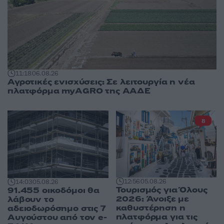
11:18
06.08.26
Αγροτικές ενισχύσεις: Σε λειτουργία η νέα
πλατφόρμα myAGRO της ΑΑΔΕ
8
12:56
05.08.26
14:03
05.08.26
Τουρισμός για Όλους
91.455 οικοδόμοι θα
2026: Άνοιξε με
λάβουν το
καθυστέρηση η
αδειοδωρόσημο στις 7
πλατφόρμα για τις
Αυγούστου από τον e-