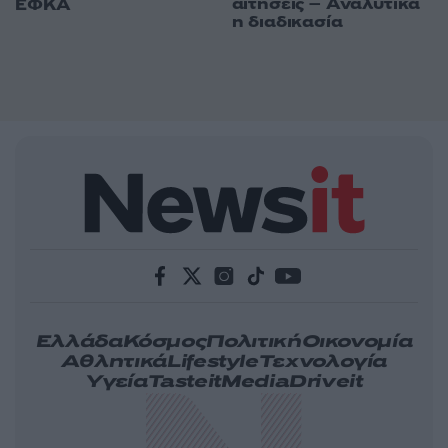
αιτήσεις – Αναλυτικά
ΕΦΚΑ
η διαδικασία
Ελλάδα
Κόσμος
Πολιτική
Οικονομία
Αθλητικά
Lifestyle
Τεχνολογία
Υγεία
Tasteit
Media
Driveit