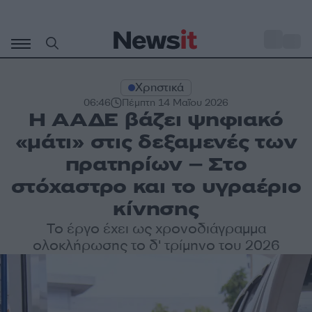
Μετάβαση
σε
o
30
περιεχόμενο
Χρηστικά
06:46
Πέμπτη 14 Μαΐου 2026
H ΑΑΔΕ βάζει ψηφιακό
«μάτι» στις δεξαμενές των
πρατηρίων – Στο
στόχαστρο και το υγραέριο
κίνησης
Το έργο έχει ως χρονοδιάγραμμα
ολοκλήρωσης το δ' τρίμηνο του 2026