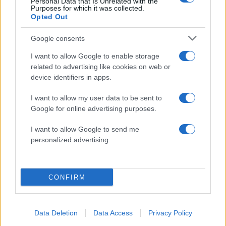
Personal Data that Is Unrelated with the
Purposes for which it was collected.
50 /50
Opted Out
Google consents
I want to allow Google to enable storage
related to advertising like cookies on web or
2000 /2000
device identifiers in apps.
Υποβολή σχολίου
I want to allow my user data to be sent to
Google for online advertising purposes.
Όροι Χρήσης
. Το site προστατεύεται από reCAPTCHA, ισχύουν
Πολιτική Απορρήτου
&
Όροι Χρήσης
της Google.
I want to allow Google to send me
personalized advertising.
Χρηστικά
ΑΑΔΕ
ΠΡΑΤΗΡΙΑ ΚΑΥΣΙΜΩΝ
ΥΓΡΑΕΡΙΟ
CONFIRM
Share:
Ακολουθήστε το Νewsit.gr στο
Google News
και
Data Deletion
Data Access
Privacy Policy
ενημερωθείτε πρώτοι για όλη την ειδησεογραφία και τα