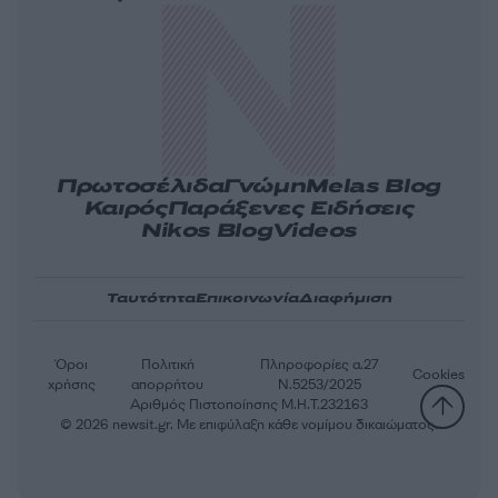
Πρωτοσέλιδα
Γνώμη
Melas Blog
Καιρός
Παράξενες Ειδήσεις
Nikos Blog
Videos
Ταυτότητα
Επικοινωνία
Διαφήμιση
Όροι
Πολιτική
Πληροφορίες α.27
Cookies
χρήσης
απορρήτου
Ν.5253/2025
Αριθμός Πιστοποίησης Μ.Η.Τ.232163
© 2026 newsit.gr. Με επιφύλαξη κάθε νομίμου δικαιώματος.