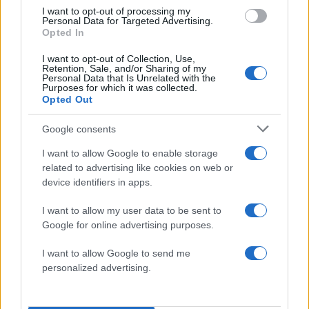
5
Έφυγε από τη ζωή η Χριστίνα Πιτουρά,
I want to opt-out of processing my
πρώην σύζυγος του Βασίλη Χιώτη
Personal Data for Targeted Advertising.
Opted In
I want to opt-out of Collection, Use,
Πιο σχολιασμένα
Retention, Sale, and/or Sharing of my
Personal Data that Is Unrelated with the
Purposes for which it was collected.
Canadair 515: Οι πρώτες εικόνες από την
131
Opted Out
κατασκευή του αεροσκάφους που θα
επιχειρεί και τη νύχτα στα μέτωπα της
φωτιάς
Google consents
Βγήκαν ξανά τα μαχαίρια στην Ελπίδα
I want to allow Google to enable storage
87
για τη Δημοκρατία: «Καρυστιανού,
related to advertising like cookies on web or
Γρατσία και Γαλανός μετέτρεψαν το
device identifiers in apps.
κίνημα σε φοβικό αρχηγικό κόμμα»
Μεταφορές χρημάτων: Πότε μπορεί να
I want to allow my user data to be sent to
71
θεωρηθούν δωρεές και να επιβληθεί
Google for online advertising purposes.
φόρος – Τι ισχυεί για τις γονικές παροχές
I want to allow Google to send me
Απίστευτο κι όμως αληθινό -
56
Aναστέλλονται τα τακτικά ραντεβού του
personalized advertising.
αγγειοχειρουργού του νοσοκομείου
Χανίων επειδή κλάπηκε το μηχανάκι του
γιατρού