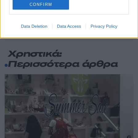
CONFIRM
Στα Χανιά για ολιγοήμερες διακοπές ο
52
Κυριάκος Μητσοτάκης με την σύζυγό του
Μαρέβα
Data Deletion
Data Access
Privacy Policy
Χρηστικά:
Περισσότερα άρθρα