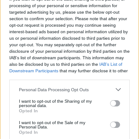
processing of your personal or sensitive information for
targeted advertising by us, please use the below opt-out
section to confirm your selection. Please note that after your
opt-out request is processed you may continue seeing
interest-based ads based on personal information utilized by
us or personal information disclosed to third parties prior to
Πιο δημοφιλή
your opt-out. You may separately opt-out of the further
disclosure of your personal information by third parties on the
1
Marfin: Η 46χρονη πήρε προθεσμία για να
απολογηθεί την Τρίτη – «Είναι αθώα,
IAB’s list of downstream participants. This information may
συμμετείχε στη διαδήλωση όπως και
also be disclosed by us to third parties on the
IAB’s List of
100.000 άτομα»
Downstream Participants
that may further disclose it to other
third parties.
2
Σέρρες: Βίντεο ντοκουμέντο από το
τροχαίο με νεκρούς μητέρα και γιο – Ο
Please note that this website/app uses one or more Google
οδηγός του φορτηγού κατέγραψε τη
Personal Data Processing Opt Outs
σύγκρουση
services and may gather and store information including but
not limited to your visit or usage behaviour. You may click to
I want to opt-out of the Sharing of my
3
Λένα Σαμαρά: Συγκίνηση στο μνημόσυνο
personal data.
grant or deny consent to Google and its third-party tags to
για τον έναν χρόνο από τον θάνατο της
Opted In
use your data for below specified purposes in below Google
κόρης του Αντώνη Σαμαρά
consent section.
I want to opt-out of the Sale of my
4
Γερμανία: Συνελήφθη 31χρονος για τρεις
Personal Data.
ανθρωποκτονίες μελών της greek mafia
Opted In