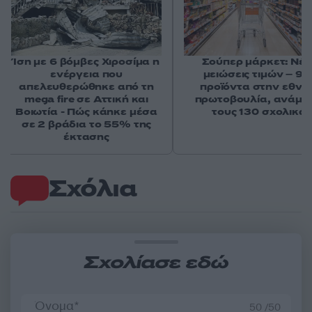
Ίση με 6 βόμβες Χιροσίμα η
Σούπερ μάρκετ: Νέε
ενέργεια που
μειώσεις τιμών – 91
απελευθερώθηκε από τη
προϊόντα στην εθνι
mega fire σε Αττική και
πρωτοβουλία, ανάμε
Βοιωτία - Πώς κάηκε μέσα
τους 130 σχολικά
σε 2 βράδια το 55% της
έκτασης
Σχόλια
Σχολίασε εδώ
50 /50