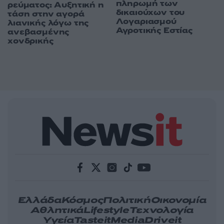
πληρωμή των
ρεύματος: Αυξητική η
δικαιούχων του
τάση στην αγορά
Λογαριασμού
λιανικής λόγω της
Αγροτικής Εστίας
ανεβασμένης
χονδρικής
Ελλάδα
Κόσμος
Πολιτική
Οικονομία
Αθλητικά
Lifestyle
Τεχνολογία
Υγεία
Tasteit
Media
Driveit