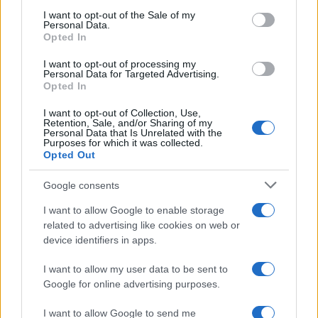
consent section.
Συμπίπτει με μια περίοδο κατά την οποία η
I want to opt-out of the Sale of my
Personal Data.
Ελλάδα χαρακτηρίζεται από εξωστρέφεια και
Opted In
φιλοδοξεί να πρωταγωνιστήσει στην ενίσχυση
I want to opt-out of processing my
της ευρωπαϊκής χρηματοπιστωτικής
Personal Data for Targeted Advertising.
Opted In
αρχιτεκτονικής και στη γενικότερη πρόοδο της
Ευρώπης.
I want to opt-out of Collection, Use,
Retention, Sale, and/or Sharing of my
Personal Data that Is Unrelated with the
Purposes for which it was collected.
Η κοινή μας προσπάθεια με την UniCredit δεν
Opted Out
περιορίζεται στη δημιουργία αξίας. Έχει στο
Google consents
επίκεντρό της τη στήριξη της επιχειρηματικότητας
και της κοινωνίας, την ισόρροπη περιφερειακή
I want to allow Google to enable storage
ανάπτυξη και την παροχή ευκαιριών προόδου για
related to advertising like cookies on web or
device identifiers in apps.
όλους».
I want to allow my user data to be sent to
ΔΙΑΦΗΜΙΣΗ
Google for online advertising purposes.
I want to allow Google to send me