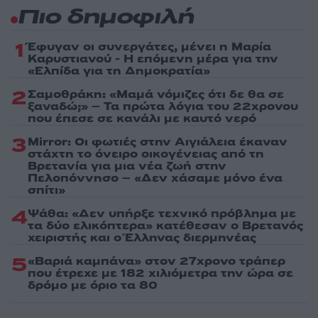
Πιο δημοφιλή
1
Έφυγαν οι συνεργάτες, μένει η Μαρία
Καρυστιανού - Η επόμενη μέρα για την
«Ελπίδα για τη Δημοκρατία»
2
Σαμοθράκη: «Μαμά νόμιζες ότι δε θα σε
ξαναδώ;» – Τα πρώτα λόγια του 22χρονου
που έπεσε σε κανάλι με καυτό νερό
3
Mirror: Οι φωτιές στην Αιγιάλεια έκαναν
στάχτη το όνειρο οικογένειας από τη
Βρετανία για μια νέα ζωή στην
Πελοπόννησο – «Δεν χάσαμε μόνο ένα
σπίτι»
4
Ψάθα: «Δεν υπήρξε τεχνικό πρόβλημα με
τα δύο ελικόπτερα» κατέθεσαν ο Βρετανός
χειριστής και ο Έλληνας διερμηνέας
5
«Βαριά καμπάνα» στον 27χρονο τράπερ
που έτρεχε με 182 χιλιόμετρα την ώρα σε
δρόμο με όριο τα 80