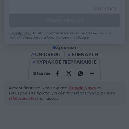
2000 /2000
Υποβολή σχολίου
Όροι Χρήσης
. Το site προστατεύεται από reCAPTCHA, ισχύουν
Πολιτική Απορρήτου
&
Όροι Χρήσης
της Google.
Χρηστικά
UNICREDIT
ΕΠΕΝΔΥΣΗ
ΚΥΡΙΑΚΟΣ ΠΙΕΡΡΑΚΑΚΗΣ
Share:
Ακολουθήστε το Νewsit.gr στο
Google News
και
ενημερωθείτε πρώτοι για όλη την ειδησεογραφία και τα
τελευταία νέα
της ημέρας