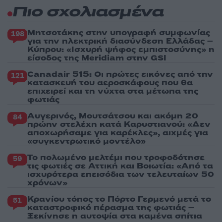
Πιο σχολιασμένα
Μητσοτάκης στην υπογραφή συμφωνίας
198
για την ηλεκτρική διασύνδεση Ελλάδας –
Κύπρου: «Ισχυρή ψήφος εμπιστοσύνης» η
είσοδος της Meridiam στην GSI
Canadair 515: Οι πρώτες εικόνες από την
121
κατασκευή του αεροσκάφους που θα
επιχειρεί και τη νύχτα στα μέτωπα της
φωτιάς
Αυγερινός, Μουτσάτσου και ακόμη 20
84
πρώην στελέχη κατά Καρυστιανού: «Δεν
αποχωρήσαμε για καρέκλες», αιχμές για
«συγκεντρωτικό μοντέλο»
Το πολωμένο μελτέμι που τροφοδότησε
59
τις φωτιές σε Αττική και Βοιωτία: «Από τα
ισχυρότερα επεισόδια των τελευταίων 50
χρόνων»
Κρανίου τόπος το Πόρτο Γερμενό μετά το
51
καταστροφικό πέρασμα της φωτιάς –
Ξεκίνησε η αυτοψία στα καμένα σπίτια