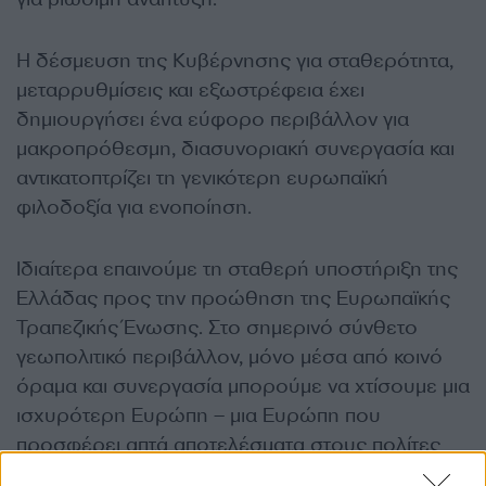
Η δέσμευση της Κυβέρνησης για σταθερότητα,
μεταρρυθμίσεις και εξωστρέφεια έχει
δημιουργήσει ένα εύφορο περιβάλλον για
μακροπρόθεσμη, διασυνοριακή συνεργασία και
αντικατοπτρίζει τη γενικότερη ευρωπαϊκή
φιλοδοξία για ενοποίηση.
Ιδιαίτερα επαινούμε τη σταθερή υποστήριξη της
Ελλάδας προς την προώθηση της Ευρωπαϊκής
Τραπεζικής Ένωσης. Στο σημερινό σύνθετο
γεωπολιτικό περιβάλλον, μόνο μέσα από κοινό
όραμα και συνεργασία μπορούμε να χτίσουμε μια
ισχυρότερη Ευρώπη – μια Ευρώπη που
προσφέρει απτά αποτελέσματα στους πολίτες
της μέσα από ανάπτυξη, ευκαιρίες και