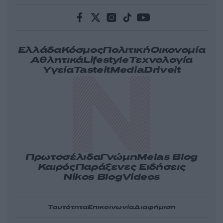
Ελλάδα
Κόσμος
Πολιτική
Οικονομία
Αθλητικά
Lifestyle
Τεχνολογία
Υγεία
Tasteit
Media
Driveit
Πρωτοσέλιδα
Γνώμη
Melas Blog
Καιρός
Παράξενες Ειδήσεις
Nikos Blog
Videos
Ταυτότητα
Επικοινωνία
Διαφήμιση