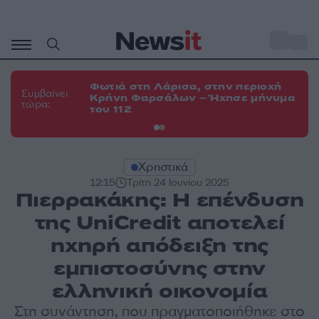
Μετάβαση
σε
o
34
περιεχόμενο
Φωτιά στη Λάρισα, στην περιοχή
Φω
Συμβαίνει
Κρήνη Φαρσάλων – Ήχησε μήνυμα
Κο
τώρα:
του 112
α
Χρηστικά
12:15
Τρίτη 24 Ιουνίου 2025
Πιερρακάκης: Η επένδυση
της UniCredit αποτελεί
ηχηρή απόδειξη της
εμπιστοσύνης στην
ελληνική οικονομία
Στη συνάντηση, που πραγματοποιήθηκε στο