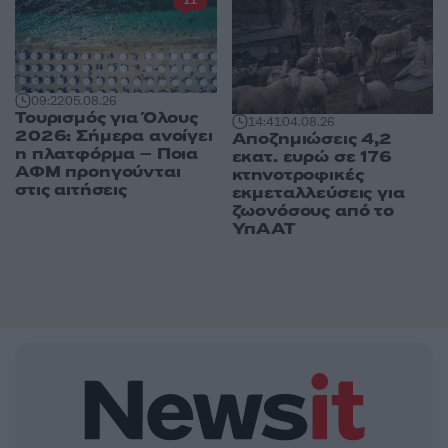
11
09:22
05.08.26
Τουρισμός για Όλους
14:41
04.08.26
2026: Σήμερα ανοίγει
Αποζημιώσεις 4,2
η πλατφόρμα – Ποια
εκατ. ευρώ σε 176
ΑΦΜ προηγούνται
κτηνοτροφικές
στις αιτήσεις
εκμεταλλεύσεις για
ζωονόσους από το
ΥπΑΑΤ