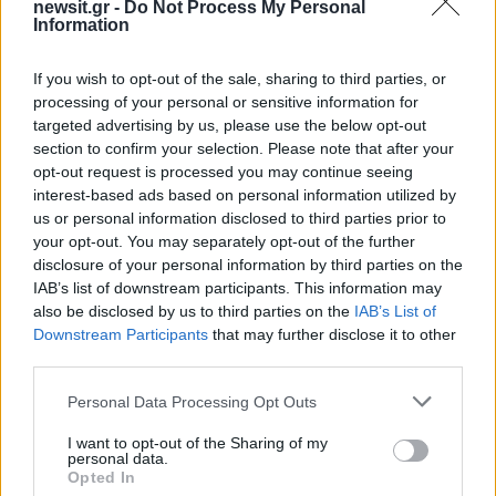
newsit.gr -
Do Not Process My Personal
μεγαλύτερη κοινωνική ένταξη».
Information
If you wish to opt-out of the sale, sharing to third parties, or
Βασίλης Ψάλτης: Ιστορικής
processing of your personal or sensitive information for
σημασίας εξέλιξη για τον
targeted advertising by us, please use the below opt-out
ελληνικό τραπεζικό τομέα
section to confirm your selection. Please note that after your
opt-out request is processed you may continue seeing
interest-based ads based on personal information utilized by
«Θα ήθελα να ευχαριστήσω τον Υπουργό για την
us or personal information disclosed to third parties prior to
your opt-out. You may separately opt-out of the further
ευκαιρία συμμετοχής στη σημερινή συζήτηση. Η
disclosure of your personal information by third parties on the
στρατηγική συνεργασία μεταξύ της Alpha Bank
IAB’s list of downstream participants. This information may
και της UniCredit αποτελεί μια ιστορικής
also be disclosed by us to third parties on the
IAB’s List of
σημασίας εξέλιξη για τον ελληνικό τραπεζικό
Downstream Participants
that may further disclose it to other
third parties.
τομέα — καθώς αποτυπώνει την εμπιστοσύνη
ενός εκ των κορυφαίων ευρωπαϊκών
Please note that this website/app uses one or more Google
Personal Data Processing Opt Outs
services and may gather and store information including but
χρηματοπιστωτικών ιδρυμάτων στην πορεία της
not limited to your visit or usage behaviour. You may click to
I want to opt-out of the Sharing of my
ελληνικής οικονομίας.
personal data.
grant or deny consent to Google and its third-party tags to
Opted In
use your data for below specified purposes in below Google