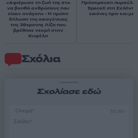
«Αφιέρωσε τη ζωή της στο
Πρόσκρουση πυραύλου
να βοηθά ανθρώπους που
SpaceX στη Σελήνη: 
είχαν ανάγκη» - Η πρώτη
εικόνες πριν και μετ
δήλωση της οικογένειας
της 38χρονης Λίζα που
βρέθηκε νεκρή στην
Κυψέλη
Σχόλια
Σχολίασε εδώ
50 /50