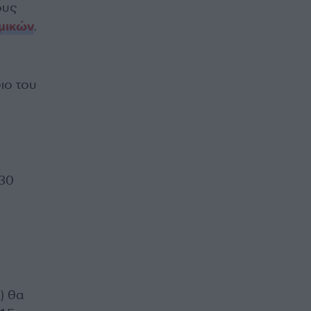
ους
μικών
.
ιο του
 30
) θα