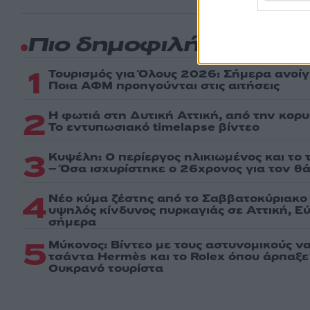
Πιο δημοφιλή
1
Τουρισμός για Όλους 2026: Σήμερα ανοίγ
Ποια ΑΦΜ προηγούνται στις αιτήσεις
2
Η φωτιά στη Δυτική Αττική, από την κορ
Το εντυπωσιακό timelapse βίντεο
3
Κυψέλη: Ο περίεργος ηλικιωμένος και το
– Όσα ισχυρίστηκε ο 26χρονος για τον θ
4
Νέο κύμα ζέστης από το Σαββατοκύριακο 
υψηλός κίνδυνος πυρκαγιάς σε Αττική, Εύ
σήμερα
5
Μύκονος: Βίντεο με τους αστυνομικούς ν
τσάντα Hermès και το Rolex όπου άρπαξ
Ουκρανό τουρίστα