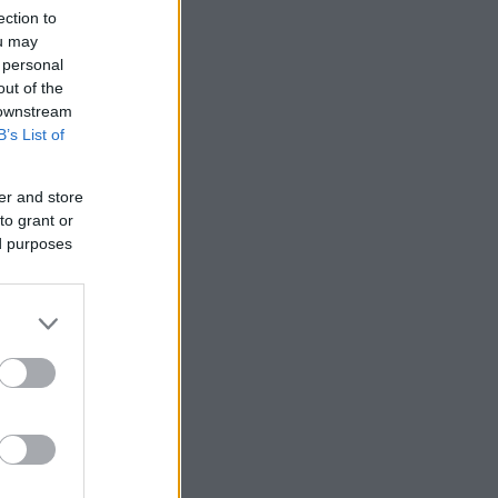
ection to
ou may
 personal
out of the
 downstream
B’s List of
er and store
to grant or
ed purposes
 /50