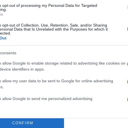
to opt-out of processing my Personal Data for Targeted
ing.
In
o opt-out of Collection, Use, Retention, Sale, and/or Sharing
2000 /
ersonal Data that Is Unrelated with the Purposes for which it
lected.
Out
Υποβολή σχολίου
ροστατεύεται από reCAPTCHA, ισχύουν
Πολιτική Απορρήτου
&
Όροι Χρήσης
της
consents
o allow Google to enable storage related to advertising like cookies on
Χρηστικά
evice identifiers in apps.
ΕΠΙΣΤΡΟΦΗ ΕΝΟΙΚΙΟΥ
ΥΠΟΙΚ
o allow my user data to be sent to Google for online advertising
Share:
s.
to allow Google to send me personalized advertising.
θήστε το Νewsit.gr στο
Google News
και ενημερωθείτε
 για όλη την ειδησεογραφία και τα
τελευταία νέα
της
ς
CONFIRM