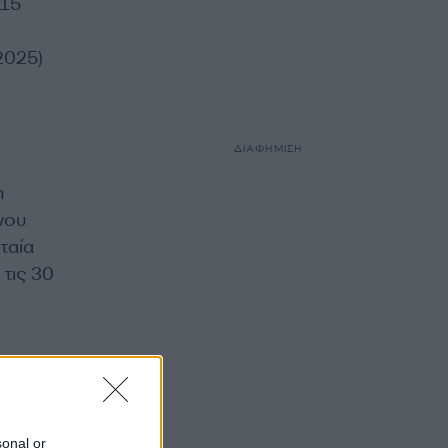
 15
2025)
ΔΙΑΦΗΜΙΣΗ
η
νου
ταία
τις 30
sonal or