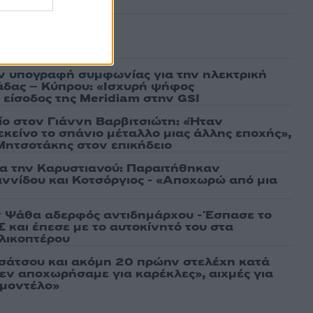
ασμένα
ν υπογραφή συμφωνίας για την ηλεκτρική
άδας – Κύπρου: «Ισχυρή ψήφος
 είσοδος της Meridiam στην GSI
τίο στον Γιάννη Βαρβιτσιώτη: «Ήταν
εκείνο το σπάνιο μέταλλο μιας άλλης εποχής»,
 Μητσοτάκης στον επικήδειο
ια την Καρυστιανού: Παραιτήθηκαν
ννίδου και Κοτσόργιος - «Αποχωρώ από μια
 Ψάθα αδερφός αντιδημάρχου - Έσπασε το
 και έπεσε με το αυτοκίνητό του στα
ελικοπτέρου
σάτσου και ακόμη 20 πρώην στελέχη κατά
εν αποχωρήσαμε για καρέκλες», αιχμές για
 μοντέλο»