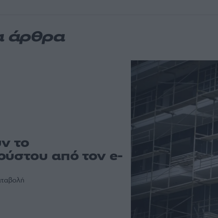
α άρθρα
ν το
ούστου από τον e-
καταβολή