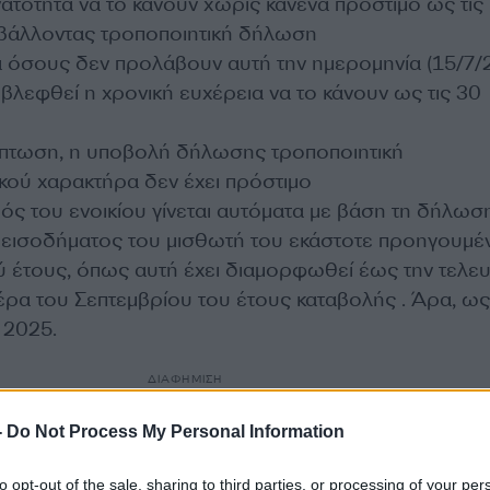
ατότητα να το κάνουν χωρίς κανένα πρόστιμο ως τις
οβάλλοντας τροποποιητική δήλωση
ια όσους δεν προλάβουν αυτή την ημερομηνία (15/7/
βλεφθεί η χρονική ευχέρεια να το κάνουν ως τις 30
ίπτωση, η υποβολή δήλωσης τροποποιητική
ού χαρακτήρα δεν έχει πρόστιμο
ός του ενοικίου γίνεται αυτόματα με βάση τη δήλωσ
εισοδήματος του μισθωτή του εκάστοτε προηγουμέ
 έτους, όπως αυτή έχει διαμορφωθεί έως την τελευ
ρα του Σεπτεμβρίου του έτους καταβολής . Άρα, ως 
 2025.
ΔΙΑΦΗΜΙΣΗ
-
Do Not Process My Personal Information
to opt-out of the sale, sharing to third parties, or processing of your per