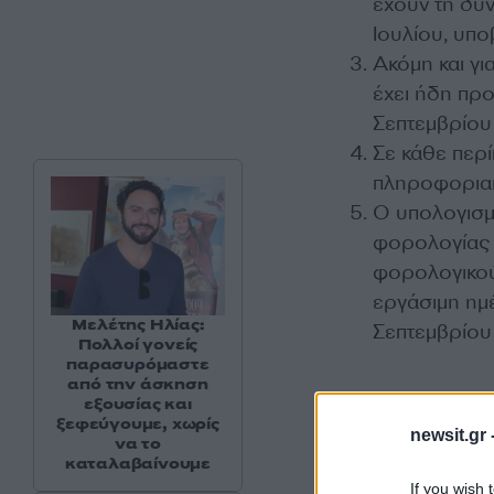
έχουν τη δυν
Ιουλίου, υπ
Ακόμη και γ
έχει ήδη προ
Σεπτεμβρίου
Σε κάθε περ
πληροφοριακ
Ο υπολογισμ
φορολογίας 
φορολογικού
εργάσιμη ημέ
Μελέτης Ηλίας:
Σεπτεμβρίου
Πολλοί γονείς
παρασυρόμαστε
από την άσκηση
εξουσίας και
ξεφεύγουμε, χωρίς
newsit.gr 
να το
καταλαβαίνουμε
If you wish 