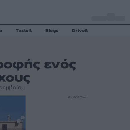
o
Αθήνα
28
C
a
Tasteit
Blogs
Driveit
τροφής ενός
ύχους
Νοεμβρίου
ΔΙΑΦΗΜΙΣΗ