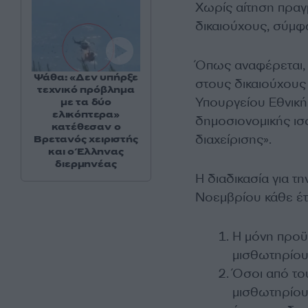
Χωρίς αίτηση πραγμ
δικαιούχους, σύμφ
Όπως αναφέρεται, η
Ψάθα: «Δεν υπήρξε
στους δικαιούχους
τεχνικό πρόβλημα
Υπουργείου Εθνική
με τα δύο
ελικόπτερα»
δημοσιονομικής ισ
κατέθεσαν ο
διαχείρισης».
Βρετανός χειριστής
και ο Έλληνας
διερμηνέας
Η διαδικασία για τ
Νοεμβρίου κάθε έτ
Η μόνη προϋ
μισθωτηρίο
Όσοι από το
μισθωτηρίου 