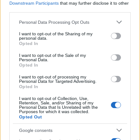
Downstream Participants
that may further disclose it to other
από όποιον είναι ταχύτερος από τους δύο: Από
third parties.
τον εκμισθωτή ή από την ΑΑΔΕ.
Please note that this website/app uses one or more Google
Personal Data Processing Opt Outs
ΔΙΑΦΗΜΙΣΗ
services and may gather and store information including but
not limited to your visit or usage behaviour. You may click to
I want to opt-out of the Sharing of my
personal data.
grant or deny consent to Google and its third-party tags to
Opted In
use your data for below specified purposes in below Google
consent section.
I want to opt-out of the Sale of my
Personal Data.
Opted In
I want to opt-out of processing my
Personal Data for Targeted Advertising.
Opted In
I want to opt-out of Collection, Use,
Retention, Sale, and/or Sharing of my
Personal Data that Is Unrelated with the
Purposes for which it was collected.
Opted Out
Αν τα χάσατε
Google consents