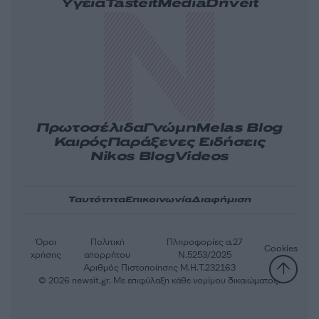
Υγεία
Tasteit
Media
Driveit
Πρωτοσέλιδα
Γνώμη
Melas Blog
Καιρός
Παράξενες Ειδήσεις
Nikos Blog
Videos
Ταυτότητα
Επικοινωνία
Διαφήμιση
Όροι
Πολιτική
Πληροφορίες α.27
Cookies
χρήσης
απορρήτου
Ν.5253/2025
Αριθμός Πιστοποίησης Μ.Η.Τ.232163
© 2026 newsit.gr. Με επιφύλαξη κάθε νομίμου δικαιώματος.