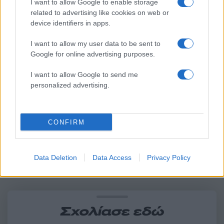
I want to allow Google to enable storage
related to advertising like cookies on web or
device identifiers in apps.
I want to allow my user data to be sent to
Google for online advertising purposes.
I want to allow Google to send me
Οι 6 όροι «φωτιά» του Ιράν
Τραγωδία στην Πάρο
στις ΗΠΑ για τα Στενά του
4χρονος βρέθηκε νεκ
personalized advertising.
Ορμούζ - «Ποτέ δεν θα
σε πισίνα
κάνουμε πίσω, είτε σε
πόλεμο είτε σε
διαπραγματεύσεις»
CONFIRM
Σχόλια
Data Deletion
Data Access
Privacy Policy
Σχολίασε εδώ