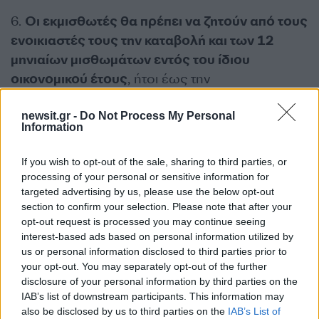
6.
Οι εκμισθωτές θα πρέπει να ζητούν από τους
ενοικιαστές τους την καταβολή και των 12
μηνιαίων μισθωμάτων εντός του ίδιου
οικονομικού έτους
, ήτοι έως την
31ηΔεκεμβρίου, ώστε να προκύπτει ότι όλα τα
μηνιαία μισθώματα καταβλήθηκαν τραπεζικά,
newsit.gr -
Do Not Process My Personal
Information
διαφορετικά θα κινδυνεύουν με απώλεια της
νόμιμης έκπτωσης.
If you wish to opt-out of the sale, sharing to third parties, or
processing of your personal or sensitive information for
targeted advertising by us, please use the below opt-out
7. Το ισχύον ακατάσχετο
όριο των 1.250 ευρώ
section to confirm your selection. Please note that after your
από τραπεζικό λογαριασμό, ποσών που
opt-out request is processed you may continue seeing
προέρχονται από μισθούς ή συντάξεις, δεν
interest-based ads based on personal information utilized by
καλύπτει τα ποσά που προέρχονται από
us or personal information disclosed to third parties prior to
your opt-out. You may separately opt-out of the further
μισθώματα
. Συνεπώς πρακτικά η είσπραξη των
disclosure of your personal information by third parties on the
κατατιθεμένων ενοικίων από τον τραπεζικό
IAB’s list of downstream participants. This information may
λογαριασμό του εκμισθωτή θα γίνεται κάθε μήνα
also be disclosed by us to third parties on the
IAB’s List of