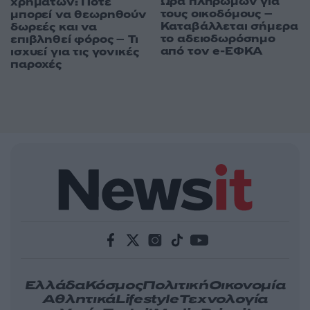
Ώρα πληρωμών για
χρημάτων: Πότε
τους οικοδόμους –
μπορεί να θεωρηθούν
Καταβάλλεται σήμερα
δωρεές και να
το αδειοδωρόσημο
επιβληθεί φόρος – Τι
από τον e-ΕΦΚΑ
ισχυεί για τις γονικές
παροχές
Ελλάδα
Κόσμος
Πολιτική
Οικονομία
Αθλητικά
Lifestyle
Τεχνολογία