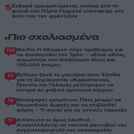
5
Σοβαρά τραυματισμένος σκύλος από τη
φωτιά στο Πόρτο Γερμενό επέστρεψε στο
σπίτι που τον φρόντιζαν
Πιο σχολιασμένα
Marfin: Η 46χρονη πήρε προθεσμία για
103
να απολογηθεί την Τρίτη – «Είναι αθώα,
συμμετείχε στη διαδήλωση όπως και
100.000 άτομα»
Βγήκαν ξανά τα μαχαίρια στην Ελπίδα
94
για τη Δημοκρατία: «Καρυστιανού,
Γρατσία και Γαλανός μετέτρεψαν το
κίνημα σε φοβικό αρχηγικό κόμμα»
Μεταφορές χρημάτων: Πότε μπορεί να
79
θεωρηθούν δωρεές και να επιβληθεί
φόρος – Τι ισχυεί για τις γονικές παροχές
Απίστευτο κι όμως αληθινό -
77
Aναστέλλονται τα τακτικά ραντεβού του
αγγειοχειρουργού του νοσοκομείου