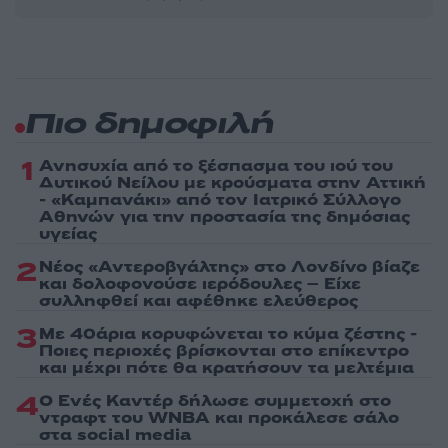
Πιο δημοφιλή
1
Ανησυχία από το ξέσπασμα του ιού του
Δυτικού Νείλου με κρούσματα στην Αττική
- «Καμπανάκι» από τον Ιατρικό Σύλλογο
Αθηνών για την προστασία της δημόσιας
υγείας
2
Νέος «Αντεροβγάλτης» στο Λονδίνο βίαζε
και δολοφονούσε ιερόδουλες – Είχε
συλληφθεί και αφέθηκε ελεύθερος
3
Με 40άρια κορυφώνεται το κύμα ζέστης -
Ποιες περιοχές βρίσκονται στο επίκεντρο
και μέχρι πότε θα κρατήσουν τα μελτέμια
4
Ο Ενές Καντέρ δήλωσε συμμετοχή στο
ντραφτ του WNBA και προκάλεσε σάλο
στα social media