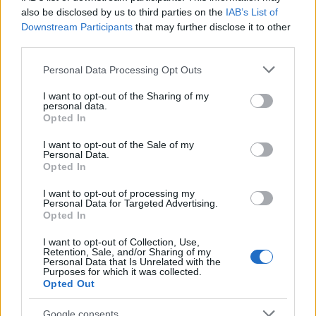
Αν τα χάσατε
also be disclosed by us to third parties on the
IAB’s List of
Downstream Participants
that may further disclose it to other
third parties.
Please note that this website/app uses one or more Google
Personal Data Processing Opt Outs
services and may gather and store information including but
not limited to your visit or usage behaviour. You may click to
I want to opt-out of the Sharing of my
personal data.
grant or deny consent to Google and its third-party tags to
Opted In
use your data for below specified purposes in below Google
consent section.
I want to opt-out of the Sale of my
Personal Data.
Ίση με 6 βόμβες Χιροσίμα η
«Ψήνονται» στα 40άρ
Opted In
ενέργεια που
δυτική και βόρεια Ελλά
απελευθερώθηκε από τη
Ενισχυμένα μελτέμια έ
I want to opt-out of processing my
mega fire σε Αττική και
μποφόρ στο Αιγαίο μέ
Personal Data for Targeted Advertising.
Βοιωτία - Πώς κάηκε μέσα
Δεκαπενταύγουστ
Opted In
σε 2 βράδια το 55% της
έκτασης
I want to opt-out of Collection, Use,
Retention, Sale, and/or Sharing of my
Personal Data that Is Unrelated with the
Purposes for which it was collected.
Σχόλια
Opted Out
Google consents