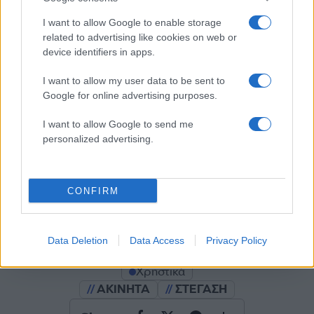
I want to allow Google to enable storage
related to advertising like cookies on web or
Σχολίασε εδώ
device identifiers in apps.
I want to allow my user data to be sent to
50 /50
Google for online advertising purposes.
I want to allow Google to send me
personalized advertising.
2000 /2000
CONFIRM
Υποβολή σχολίου
Όροι Χρήσης
. Το site προστατεύεται από reCAPTCHA, ισχύουν
Data Deletion
Data Access
Privacy Policy
Πολιτική Απορρήτου
&
Όροι Χρήσης
της Google.
Χρηστικά
ΑΚΙΝΗΤΑ
ΣΤΕΓΑΣΗ