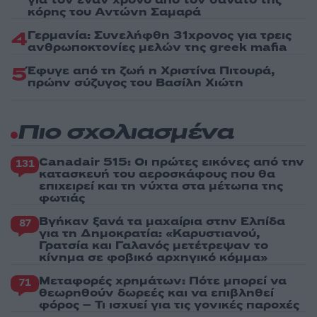
κόρης του Αντώνη Σαμαρά
4
Γερμανία: Συνελήφθη 31χρονος για τρεις
ανθρωποκτονίες μελών της greek mafia
5
Έφυγε από τη ζωή η Χριστίνα Πιτουρά,
πρώην σύζυγος του Βασίλη Χιώτη
Πιο σχολιασμένα
Canadair 515: Οι πρώτες εικόνες από την
131
κατασκευή του αεροσκάφους που θα
επιχειρεί και τη νύχτα στα μέτωπα της
φωτιάς
Βγήκαν ξανά τα μαχαίρια στην Ελπίδα
87
για τη Δημοκρατία: «Καρυστιανού,
Γρατσία και Γαλανός μετέτρεψαν το
κίνημα σε φοβικό αρχηγικό κόμμα»
Μεταφορές χρημάτων: Πότε μπορεί να
71
θεωρηθούν δωρεές και να επιβληθεί
φόρος – Τι ισχυεί για τις γονικές παροχές