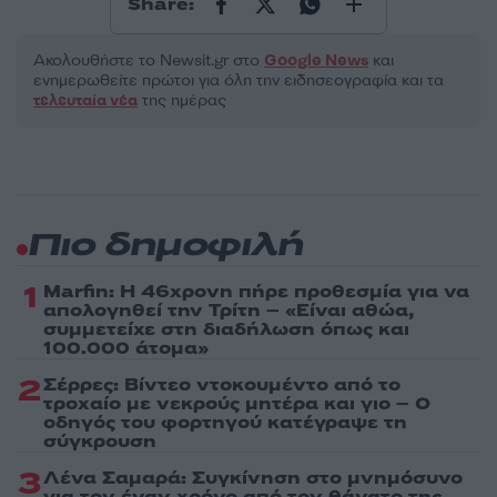
Share:
Ακολουθήστε το Νewsit.gr στο
Google News
και
ενημερωθείτε πρώτοι για όλη την ειδησεογραφία και τα
τελευταία νέα
της ημέρας
Πιο δημοφιλή
1
Marfin: Η 46χρονη πήρε προθεσμία για να
απολογηθεί την Τρίτη – «Είναι αθώα,
συμμετείχε στη διαδήλωση όπως και
100.000 άτομα»
2
Σέρρες: Βίντεο ντοκουμέντο από το
τροχαίο με νεκρούς μητέρα και γιο – Ο
οδηγός του φορτηγού κατέγραψε τη
σύγκρουση
3
Λένα Σαμαρά: Συγκίνηση στο μνημόσυνο
για τον έναν χρόνο από τον θάνατο της