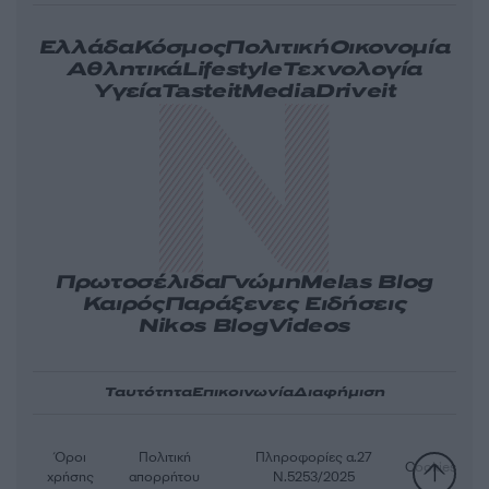
Ελλάδα
Κόσμος
Πολιτική
Οικονομία
Αθλητικά
Lifestyle
Τεχνολογία
Υγεία
Tasteit
Media
Driveit
Πρωτοσέλιδα
Γνώμη
Melas Blog
Καιρός
Παράξενες Ειδήσεις
Nikos Blog
Videos
Ταυτότητα
Επικοινωνία
Διαφήμιση
Όροι
Πολιτική
Πληροφορίες α.27
Cookies
χρήσης
απορρήτου
Ν.5253/2025