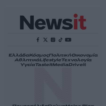
Ελλάδα
Κόσμος
Πολιτική
Οικονομία
Αθλητικά
Lifestyle
Τεχνολογία
Υγεία
Tasteit
Media
Driveit