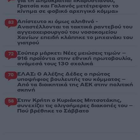
για τη Δημοκρατία: «Καρυστιανού,
Γρατσία και Γαλανός μετέτρεψαν το
κίνημα σε φοβικό αρχηγικό κόμμα»
Απίστευτο κι όμως αληθινό -
83
Aναστέλλονται τα τακτικά ραντεβού του
αγγειοχειρουργού του νοσοκομείου
Χανίων επειδή κλάπηκε το μηχανάκι του
γιατρού
Σούπερ μάρκετ: Νέες μειώσεις τιμών –
72
916 προϊόντα στην εθνική πρωτοβουλία,
ανάμεσά τους 130 σχολικά
ΕΛΑΣ: Ο Αλέξης Δέδες ο πρώτος
70
υποψήφιος βουλευτής του κόμματος –
Από τα διοικητικά της ΑΕΚ στην πολιτική
σκηνή
Στην Κρήτη ο Κυριάκος Μητσοτάκης,
58
συνεχίζει τις ολιγοήμερες διακοπές του –
Πού βρέθηκε το Σάββατο