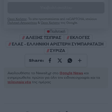
Υποβολή σχολίου
Όροι Χρήσης
. Το site προστατεύεται από reCAPTCHA, ισχύουν
Πολιτική Απορρήτου
&
Όροι Χρήσης
της Google.
Πολιτική
ΑΛΕΞΗΣ ΤΣΙΠΡΑΣ
ΕΚΛΟΓΕΣ
ΕΛΑΣ - ΕΛΛΗΝΙΚΗ ΑΡΙΣΤΕΡΗ ΣΥΜΠΑΡΑΤΑΞΗ
ΣΥΡΙΖΑ
Share:
Ακολουθήστε το Νewsit.gr στο
Google News
και
ενημερωθείτε πρώτοι για όλη την ειδησεογραφία και τα
τελευταία νέα
της ημέρας