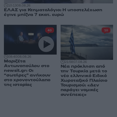
10:13
08.08.26
ΕΛΑΣ για Κτηματολόγιο: Η υποστελέχωση
έγινε μπίζνα 7 εκατ. ευρώ
40
10
08:40
08.08.26
Μαριζέτα
21:58
07.08.26
Αντωνοπούλου στο
Νέα πρόκληση από
newsit.gr: Οι
την Τουρκία μετά το
“σωτήρες” ανήκουν
νέο ελληνικό Ειδικό
στο χρονοντούλαπο
Χωροταξικό Πλαίσιο
της ιστορίας
Τουρισμού: «Δεν
παράγει νομικές
συνέπειες»