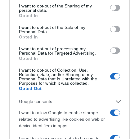
not limited to your visit or usage behaviour. You may click to
I want to opt-out of the Sharing of my
personal data.
grant or deny consent to Google and its third-party tags to
Opted In
use your data for below specified purposes in below Google
consent section.
I want to opt-out of the Sale of my
Personal Data.
Opted In
I want to opt-out of processing my
Personal Data for Targeted Advertising.
Opted In
I want to opt-out of Collection, Use,
Αν τα χάσατε
Retention, Sale, and/or Sharing of my
Personal Data that Is Unrelated with the
Purposes for which it was collected.
Opted Out
Google consents
I want to allow Google to enable storage
related to advertising like cookies on web or
device identifiers in apps.
I want to allow my user data to be sent to