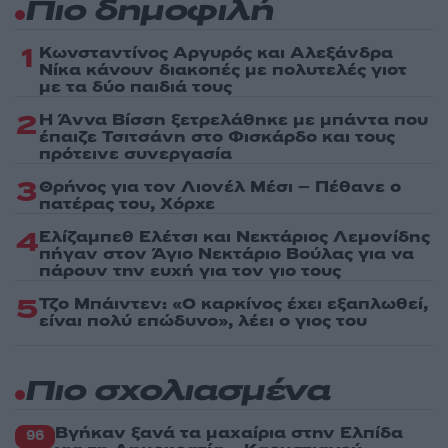
Πιο δημοφιλή
1
Κωνσταντίνος Αργυρός και Αλεξάνδρα
Νίκα κάνουν διακοπές με πολυτελές γιοτ
με τα δύο παιδιά τους
2
Η Άννα Βίσση ξετρελάθηκε με μπάντα που
έπαιζε Τσιτσάνη στο Φισκάρδο και τους
πρότεινε συνεργασία
3
Θρήνος για τον Λιονέλ Μέσι – Πέθανε ο
πατέρας του, Χόρχε
4
Ελίζαμπεθ Ελέτσι και Νεκτάριος Λεμονίδης
πήγαν στον Άγιο Νεκτάριο Βούλας για να
πάρουν την ευχή για τον γιο τους
5
Τζο Μπάιντεν: «Ο καρκίνος έχει εξαπλωθεί,
είναι πολύ επώδυνο», λέει ο γιος του
Πιο σχολιασμένα
Βγήκαν ξανά τα μαχαίρια στην Ελπίδα
96