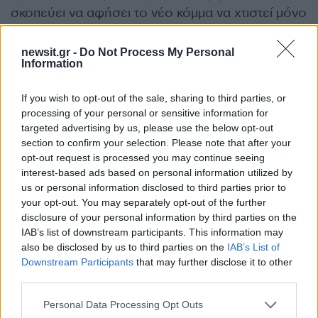
σκοπεύει να αφήσει το νέο κόμμα να χτιστεί μόνο
μέσα από επιτροπές και ανακοινώσεις.
newsit.gr -
Do Not Process My Personal
Information
Μετά τη χθεσινή (12.06.2026) εμφάνισή του
στο 7ο συνέδριο του Οικονομικού Ταχυδρόμου
,
If you wish to opt-out of the sale, sharing to third parties, or
σχεδιάζει περιοδείες και επαφή με λαϊκές
processing of your personal or sensitive information for
γειτονιές, εκεί όπου το 2023 ο ΣΥΡΙΖΑ υπέστη
targeted advertising by us, please use the below opt-out
section to confirm your selection. Please note that after your
βαριές απώλειες. Την ερχόμενη Δευτέρα
opt-out request is processed you may continue seeing
(15.06.2026) αναμένεται να μιλήσει στη Νίκαια,
interest-based ads based on personal information utilized by
ενώ στην Αμαλίας προετοιμάζεται και η τρίτη
us or personal information disclosed to third parties prior to
your opt-out. You may separately opt-out of the further
διεθνής διάσκεψη του Ινστιτούτου Αλέξη Τσίπρα,
disclosure of your personal information by third parties on the
που θα πραγματοποιηθεί στη Λευκωσία στις 17
IAB’s list of downstream participants. This information may
Ιουνίου 2026.
also be disclosed by us to third parties on the
IAB’s List of
Downstream Participants
that may further disclose it to other
ΔΙΑΦΗΜΙΣΗ
third parties.
Please note that this website/app uses one or more Google
Personal Data Processing Opt Outs
services and may gather and store information including but