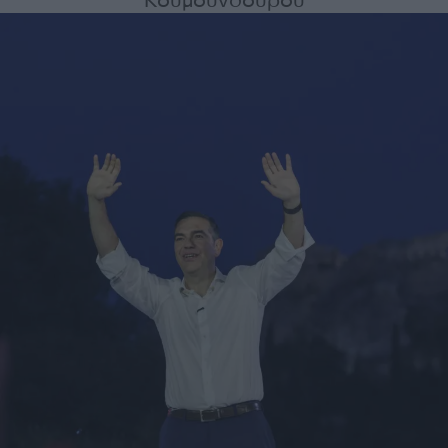
Κουμουνδούρου