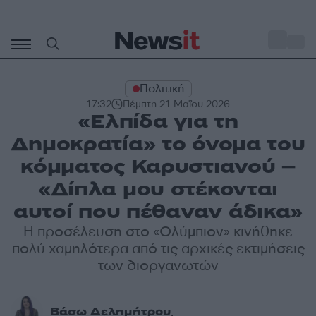
Μετάβαση
σε
o
28
περιεχόμενο
Πολιτική
17:32
Πέμπτη 21 Μαΐου 2026
«Ελπίδα για τη
Δημοκρατία» το όνομα του
κόμματος Καρυστιανού –
«Δίπλα μου στέκονται
αυτοί που πέθαναν άδικα»
Η προσέλευση στο «Ολύμπιον» κινήθηκε
πολύ χαμηλότερα από τις αρχικές εκτιμήσεις
των διοργανωτών
Βάσω Δελημήτρου
,