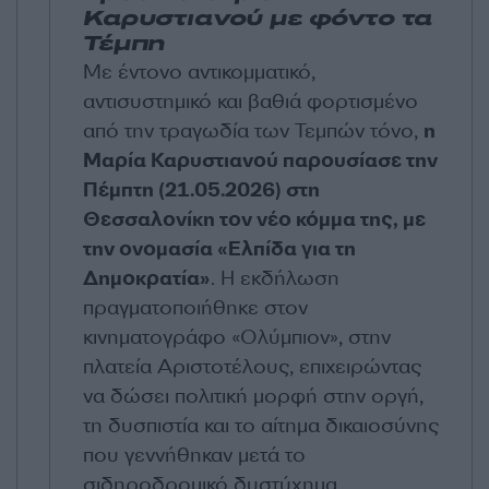
Καρυστιανού με φόντο τα
Τέμπη
Με έντονο αντικομματικό,
αντισυστημικό και βαθιά φορτισμένο
από την τραγωδία των Τεμπών τόνο,
η
Μαρία Καρυστιανού παρουσίασε την
Πέμπτη (21.05.2026) στη
Θεσσαλονίκη τον νέο κόμμα της, με
την ονομασία «Ελπίδα για τη
Δημοκρατία»
. Η εκδήλωση
πραγματοποιήθηκε στον
κινηματογράφο «Ολύμπιον», στην
πλατεία Αριστοτέλους, επιχειρώντας
να δώσει πολιτική μορφή στην οργή,
τη δυσπιστία και το αίτημα δικαιοσύνης
που γεννήθηκαν μετά το
σιδηροδρομικό δυστύχημα.