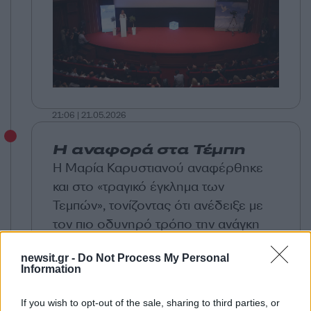
21:06 | 21.05.2026
Η αναφορά στα Τέμπη
Η Μαρία Καρυστιανού αναφέρθηκε
και στο «τραγικό έγκλημα των
Τεμπών», τονίζοντας ότι ανέδειξε με
τον πιο οδυνηρό τρόπο την ανάγκη
για ασφάλεια των πολιτών στις
newsit.gr -
Do Not Process My Personal
μεταφορές. Παράλληλα, έκανε λόγο
Information
για «φραγμό στη διαρκή υποβάθμιση
της ενημέρωσης», ζητώντας ενίσχυση
If you wish to opt-out of the sale, sharing to third parties, or