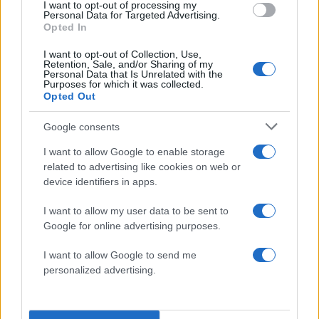
I want to opt-out of processing my
Διεθνές Δίκαιο.
Personal Data for Targeted Advertising.
Opted In
21:00 | 21.05.2026
I want to opt-out of Collection, Use,
Retention, Sale, and/or Sharing of my
Personal Data that Is Unrelated with the
Purposes for which it was collected.
«Ελπίδα για την
Opted Out
Δημοκρατία» το όνομα
του κόμματος
Google consents
Καρυστιανού
I want to allow Google to enable storage
related to advertising like cookies on web or
20:59 | 21.05.2026
device identifiers in apps.
Η Μαρία Καρυστιανού έθεσε ως
I want to allow my user data to be sent to
Google for online advertising purposes.
στόχο τη διαμόρφωση «μιας
κυρίαρχης χώρας», υπογραμμίζοντας
I want to allow Google to send me
ότι «μια κυρίαρχη χώρα οφείλει να
personalized advertising.
στηρίζεται πρωτίστως στις δικές της
δυνάμεις». Στο πλαίσιο αυτό,