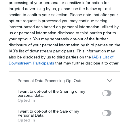
όλων των Μέσων Ενημέρωσης και
processing of your personal or sensitive information for
targeted advertising by us, please use the below opt-out
θέσπιση κρατικών κανόνων στη
section to confirm your selection. Please note that after your
χρηματοδότησή τους.
opt-out request is processed you may continue seeing
Στην ιδρυτική διακήρυξη
interest-based ads based on personal information utilized by
περιλαμβάνονται ακόμη η ενίσχυση
us or personal information disclosed to third parties prior to
your opt-out. You may separately opt-out of the further
της πολιτιστικής δημιουργίας και η
disclosure of your personal information by third parties on the
ενσωμάτωσή της στην παιδεία και την
IAB’s list of downstream participants. This information may
καθημερινότητα, με την αρχαία
also be disclosed by us to third parties on the
IAB’s List of
Downstream Participants
that may further disclose it to other
ελληνική γραμματεία να τίθεται ως
third parties.
προτεραιότητα. Η Μαρία Καρυστιανού
Please note that this website/app uses one or more Google
μίλησε επίσης για άμεσα και δραστικά
Personal Data Processing Opt Outs
services and may gather and store information including but
μέτρα ανάταξης της ελληνικής
not limited to your visit or usage behaviour. You may click to
I want to opt-out of the Sharing of my
υπαίθρου, αλλά και για προάσπιση της
personal data.
grant or deny consent to Google and its third-party tags to
Opted In
εθνικής κυριαρχίας, των κυριαρχικών
use your data for below specified purposes in below Google
consent section.
δικαιωμάτων, των εθνικών
I want to opt-out of the Sale of my
Personal Data.
συμφερόντων και της εδαφικής
Opted In
ακεραιότητας της χώρας, με βάση το