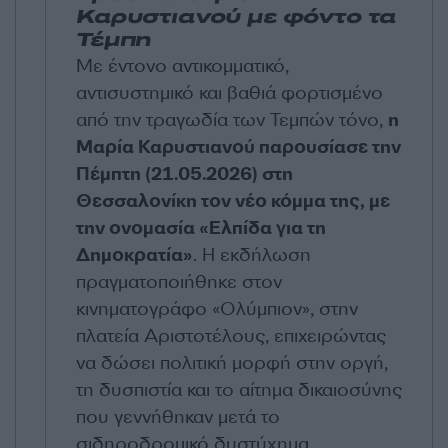
Καρυστιανού με φόντο τα
Τέμπη
Με έντονο αντικομματικό,
αντισυστημικό και βαθιά φορτισμένο
από την τραγωδία των Τεμπών τόνο,
η
Μαρία Καρυστιανού παρουσίασε την
Πέμπτη (21.05.2026) στη
Θεσσαλονίκη τον νέο κόμμα της, με
την ονομασία «Ελπίδα για τη
Δημοκρατία»
. Η εκδήλωση
πραγματοποιήθηκε στον
κινηματογράφο «Ολύμπιον», στην
πλατεία Αριστοτέλους, επιχειρώντας
να δώσει πολιτική μορφή στην οργή,
τη δυσπιστία και το αίτημα δικαιοσύνης
που γεννήθηκαν μετά το
σιδηροδρομικό δυστύχημα.