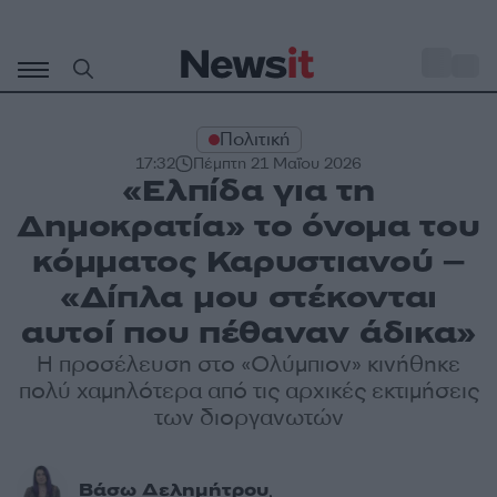
Μετάβαση
σε
o
29
περιεχόμενο
Πολιτική
17:32
Πέμπτη 21 Μαΐου 2026
«Ελπίδα για τη
Δημοκρατία» το όνομα του
κόμματος Καρυστιανού –
«Δίπλα μου στέκονται
αυτοί που πέθαναν άδικα»
Η προσέλευση στο «Ολύμπιον» κινήθηκε
πολύ χαμηλότερα από τις αρχικές εκτιμήσεις
των διοργανωτών
Βάσω Δελημήτρου
,