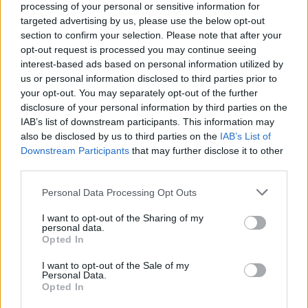
όλων των Μέσων Ενημέρωσης και
processing of your personal or sensitive information for
targeted advertising by us, please use the below opt-out
θέσπιση κρατικών κανόνων στη
section to confirm your selection. Please note that after your
χρηματοδότησή τους.
opt-out request is processed you may continue seeing
Στην ιδρυτική διακήρυξη
interest-based ads based on personal information utilized by
περιλαμβάνονται ακόμη η ενίσχυση
us or personal information disclosed to third parties prior to
your opt-out. You may separately opt-out of the further
της πολιτιστικής δημιουργίας και η
disclosure of your personal information by third parties on the
ενσωμάτωσή της στην παιδεία και την
IAB’s list of downstream participants. This information may
καθημερινότητα, με την αρχαία
also be disclosed by us to third parties on the
IAB’s List of
Downstream Participants
that may further disclose it to other
ελληνική γραμματεία να τίθεται ως
third parties.
προτεραιότητα. Η Μαρία Καρυστιανού
Please note that this website/app uses one or more Google
μίλησε επίσης για άμεσα και δραστικά
Personal Data Processing Opt Outs
services and may gather and store information including but
μέτρα ανάταξης της ελληνικής
not limited to your visit or usage behaviour. You may click to
I want to opt-out of the Sharing of my
υπαίθρου, αλλά και για προάσπιση της
personal data.
grant or deny consent to Google and its third-party tags to
Opted In
εθνικής κυριαρχίας, των κυριαρχικών
use your data for below specified purposes in below Google
consent section.
δικαιωμάτων, των εθνικών
I want to opt-out of the Sale of my
Personal Data.
συμφερόντων και της εδαφικής
Opted In
ακεραιότητας της χώρας, με βάση το