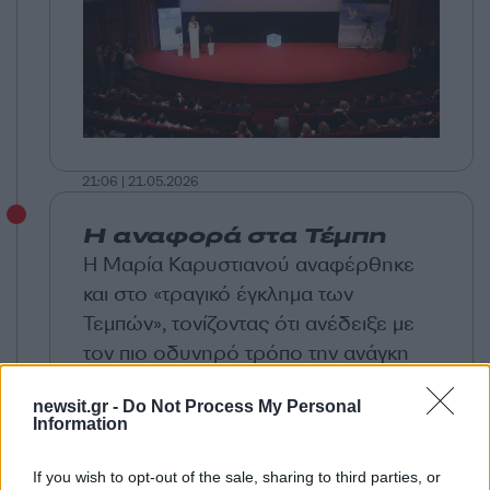
21:06 | 21.05.2026
Η αναφορά στα Τέμπη
Η Μαρία Καρυστιανού αναφέρθηκε
και στο «τραγικό έγκλημα των
Τεμπών», τονίζοντας ότι ανέδειξε με
τον πιο οδυνηρό τρόπο την ανάγκη
για ασφάλεια των πολιτών στις
newsit.gr -
Do Not Process My Personal
μεταφορές. Παράλληλα, έκανε λόγο
Information
για «φραγμό στη διαρκή υποβάθμιση
της ενημέρωσης», ζητώντας ενίσχυση
If you wish to opt-out of the sale, sharing to third parties, or