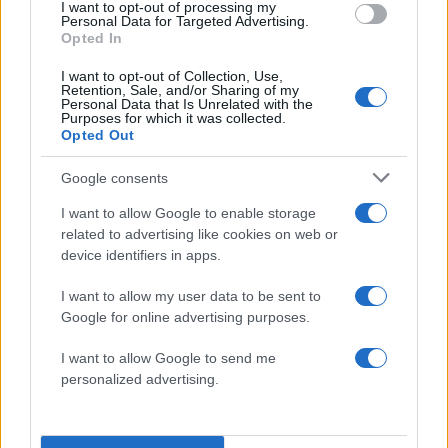
I want to opt-out of processing my
Διεθνές Δίκαιο.
Personal Data for Targeted Advertising.
Opted In
21:00 | 21.05.2026
I want to opt-out of Collection, Use,
Retention, Sale, and/or Sharing of my
Personal Data that Is Unrelated with the
Purposes for which it was collected.
«Ελπίδα για την
Opted Out
Δημοκρατία» το όνομα
του κόμματος
Google consents
Καρυστιανού
I want to allow Google to enable storage
related to advertising like cookies on web or
20:59 | 21.05.2026
device identifiers in apps.
Η Μαρία Καρυστιανού έθεσε ως
I want to allow my user data to be sent to
Google for online advertising purposes.
στόχο τη διαμόρφωση «μιας
κυρίαρχης χώρας», υπογραμμίζοντας
I want to allow Google to send me
ότι «μια κυρίαρχη χώρα οφείλει να
personalized advertising.
στηρίζεται πρωτίστως στις δικές της
δυνάμεις». Στο πλαίσιο αυτό,