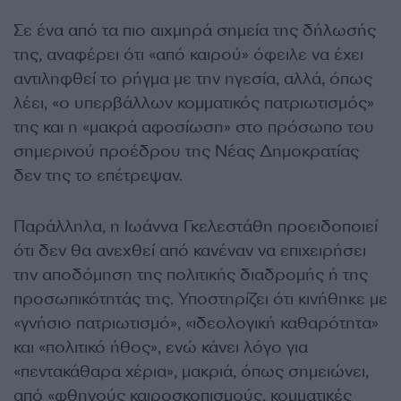
Σε ένα από τα πιο αιχμηρά σημεία της δήλωσής
της, αναφέρει ότι «από καιρού» όφειλε να έχει
αντιληφθεί το ρήγμα με την ηγεσία, αλλά, όπως
λέει, «ο υπερβάλλων κομματικός πατριωτισμός»
της και η «μακρά αφοσίωση» στο πρόσωπο του
σημερινού προέδρου της Νέας Δημοκρατίας
δεν της το επέτρεψαν.
Παράλληλα, η Ιωάννα Γκελεστάθη προειδοποιεί
ότι δεν θα ανεχθεί από κανέναν να επιχειρήσει
την αποδόμηση της πολιτικής διαδρομής ή της
προσωπικότητάς της. Υποστηρίζει ότι κινήθηκε με
«γνήσιο πατριωτισμό», «ιδεολογική καθαρότητα»
και «πολιτικό ήθος», ενώ κάνει λόγο για
«πεντακάθαρα χέρια», μακριά, όπως σημειώνει,
από «φθηνούς καιροσκοπισμούς, κομματικές