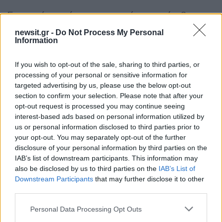
Επισημαίνω ακόμη πως αφενός η παράταξη
συνέχεται με ιδέες, αρχές και αξίες από τις
newsit.gr -
Do Not Process My Personal
οποίες δε θα αποστώ όσο ζω και είναι έννοια
Information
ευρύτερη του κόμματος το οποίο ενίοτε
If you wish to opt-out of the sale, sharing to third parties, or
συνέχεται με μηχανισμούς, κονκλάβια και
processing of your personal or sensitive information for
ίντριγκες που αποβάλλουν οιονδήποτε
targeted advertising by us, please use the below opt-out
διαπνέεται από πολιτική υγεία.
section to confirm your selection. Please note that after your
opt-out request is processed you may continue seeing
interest-based ads based on personal information utilized by
Επισημαίνω τέλος πως το κόμμα δεν είναι
us or personal information disclosed to third parties prior to
αυτοσκοπός αλλά όχημα υπηρέτησης της
your opt-out. You may separately opt-out of the further
disclosure of your personal information by third parties on the
Πατρίδας και των πολιτών της τουλάχιστον για
IAB’s list of downstream participants. This information may
όσους δεν εξαρτούν την επιβίωση ή την
also be disclosed by us to third parties on the
IAB’s List of
υπόστασή τους από αυτό αλλά και για όσους δεν
Downstream Participants
that may further disclose it to other
έχουν σκελετούς στη ντουλάπα τους.
third parties.
Please note that this website/app uses one or more Google
Personal Data Processing Opt Outs
Ευχαριστώ εκ βάθους καρδίας όσες και όσους
services and may gather and store information including but