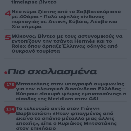
timelapse βίντεο
4
Νέο κύμα ζέστης από το Σαββατοκύριακο
με 40άρια - Πολύ υψηλός κίνδυνος
πυρκαγιάς σε Αττική, Εύβοια, Λέσβο και
Χίο σήμερα
5
Μύκονος: Βίντεο με τους αστυνομικούς να
εντοπίζουν την τσάντα Hermès και το
Rolex όπου άρπαξε Έλληνας οδηγός από
Ουκρανό τουρίστα
Πιο σχολιασμένα
Μητσοτάκης στην υπογραφή συμφωνίας
178
για την ηλεκτρική διασύνδεση Ελλάδας –
Κύπρου: «Ισχυρή ψήφος εμπιστοσύνης» η
είσοδος της Meridiam στην GSI
Το τελευταίο αντίο στον Γιάννη
134
Βαρβιτσιώτη: «Ήταν φτιαγμένος από
εκείνο το σπάνιο μέταλλο μιας άλλης
εποχής», είπε ο Κυριάκος Μητσοτάκης
στον επικήδειο