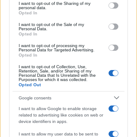
not limited to your visit or usage behaviour. You may click to
I want to opt-out of the Sharing of my
πίστεψαν στο πρόσωπό μου και συμπορεύθηκαν
personal data.
grant or deny consent to Google and its third-party tags to
Opted In
μαζί μου στους ατομικούς αγώνες μου με την
use your data for below specified purposes in below Google
πεποίθηση πως δεν τους πρόδωσα ποτέ, με την
consent section.
I want to opt-out of the Sale of my
Personal Data.
ευχή πως δεν τους απογοήτευσα ποτέ και με την
Opted In
πίστη πως θα έρθει ο καιρός να
I want to opt-out of processing my
ξανανταμώσουμε σε κοινές μάχες για τα ιδανικά
Personal Data for Targeted Advertising.
μας».
Opted In
I want to opt-out of Collection, Use,
ΔΙΑΦΗΜΙΣΗ
Retention, Sale, and/or Sharing of my
Personal Data that Is Unrelated with the
Purposes for which it was collected.
Opted Out
Google consents
I want to allow Google to enable storage
related to advertising like cookies on web or
device identifiers in apps.
I want to allow my user data to be sent to