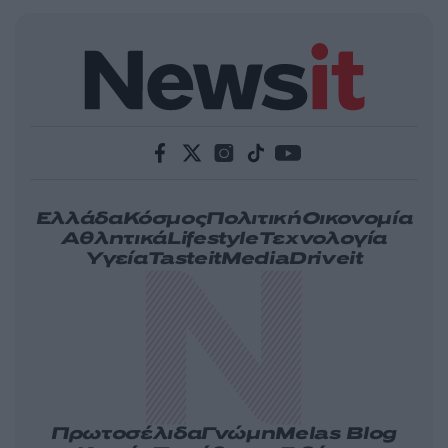
Ελλάδα
Κόσμος
Πολιτική
Οικονομία
Αθλητικά
Lifestyle
Τεχνολογία
Υγεία
Tasteit
Media
Driveit
Πρωτοσέλιδα
Γνώμη
Melas Blog