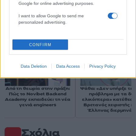
Google for online advertising purposes.
I want to allow Google to send me
Αν τα χάσατε
personalized advertising.
CONFIRM
Data Deletion
Data Access
Privacy Policy
Από τη θεωρία στην πράξη:
Ψάθα: «Δεν υπήρξε τεχ
Πώς το Novibet Backend
πρόβλημα με τα δύ
Academy εκπαιδεύει τη νέα
ελικόπτερα» κατέθεσα
γενιά engineers
Βρετανός χειριστής κα
Έλληνας διερμηνέα
Σχόλια