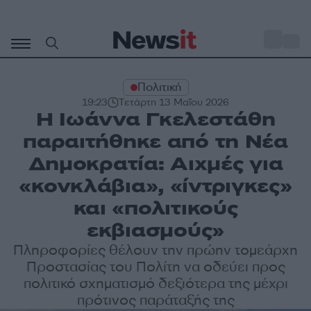
Μετάβαση
σε
o
28
περιεχόμενο
Πολιτική
19:23
Τετάρτη 13 Μαΐου 2026
Η Ιωάννα Γκελεστάθη
παραιτήθηκε από τη Νέα
Δημοκρατία: Αιχμές για
«κονκλάβια», «ίντριγκες»
και «πολιτικούς
εκβιασμούς»
Πληροφορίες θέλουν την πρώην τομεάρχη
Προστασίας του Πολίτη να οδεύει προς
πολιτικό σχηματισμό δεξιότερα της μέχρι
πρότινος παράταξής της