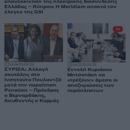
επανεκκίνηση της ηλεκτρικής διασύνδεσης
Ελλάδας – Κύπρου: Η Meridiam αποκτά τον
έλεγχο της GSI
33
14:56
05.08.26
14:21
05.08.26
ΣΥΡΙΖΑ: Αλλαγή
Εντολή Κυριάκου
σκυτάλης στο
Μητσοτάκη να
Ινστιτούτο Πουλαντζά
«τρέξουν» άμεσα οι
μετά την παραίτηση
αποζημιώσεις των
Ρεπούση – Πρόεδρος
πυρόπληκτων
ο Βερναρδάκης,
διευθυντής ο Κορμάς