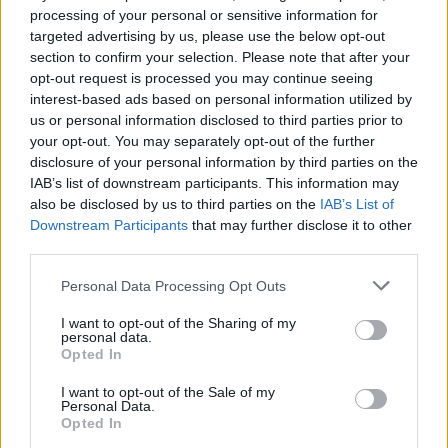
περιθώριο τις παραδοσιακές διαχωριστικές
processing of your personal or sensitive information for
γραμμές μεταξύ «αριστεράς» και «δεξιάς».
targeted advertising by us, please use the below opt-out
section to confirm your selection. Please note that after your
ΔΙΑΦΗΜΙΣΗ
opt-out request is processed you may continue seeing
interest-based ads based on personal information utilized by
us or personal information disclosed to third parties prior to
your opt-out. You may separately opt-out of the further
disclosure of your personal information by third parties on the
IAB’s list of downstream participants. This information may
also be disclosed by us to third parties on the
IAB’s List of
Downstream Participants
that may further disclose it to other
third parties.
Please note that this website/app uses one or more Google
Personal Data Processing Opt Outs
services and may gather and store information including but
not limited to your visit or usage behaviour. You may click to
I want to opt-out of the Sharing of my
personal data.
grant or deny consent to Google and its third-party tags to
Opted In
use your data for below specified purposes in below Google
Αν τα χάσατε
consent section.
I want to opt-out of the Sale of my
Personal Data.
Opted In