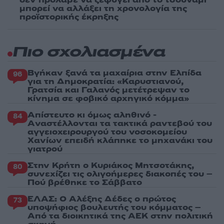
μπορεί να αλλάξει τη χρονολογία της
προϊστορικής έκρηξης
Πιο σχολιασμένα
Βγήκαν ξανά τα μαχαίρια στην Ελπίδα
96
για τη Δημοκρατία: «Καρυστιανού,
Γρατσία και Γαλανός μετέτρεψαν το
κίνημα σε φοβικό αρχηγικό κόμμα»
Απίστευτο κι όμως αληθινό -
84
Aναστέλλονται τα τακτικά ραντεβού του
αγγειοχειρουργού του νοσοκομείου
Χανίων επειδή κλάπηκε το μηχανάκι του
γιατρού
Στην Κρήτη ο Κυριάκος Μητσοτάκης,
80
συνεχίζει τις ολιγοήμερες διακοπές του –
Πού βρέθηκε το Σάββατο
ΕΛΑΣ: Ο Αλέξης Δέδες ο πρώτος
73
υποψήφιος βουλευτής του κόμματος –
Από τα διοικητικά της ΑΕΚ στην πολιτική