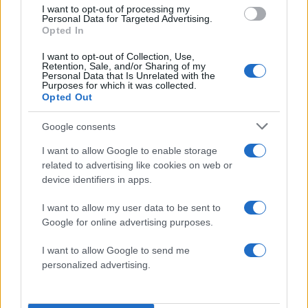
I want to opt-out of processing my
Personal Data for Targeted Advertising.
Opted In
I want to opt-out of Collection, Use,
Retention, Sale, and/or Sharing of my
Personal Data that Is Unrelated with the
Purposes for which it was collected.
Κλειστό μέχρι νεοτέρας το
Εκρηκτικό κοκτέιλ μ
Opted Out
beach bar στην Πάρο όπου
40άρια και 8 μποφόρ -
πνίγηκε ο 4χρονος –
συναγερμό η χώρα γ
Google consents
Απολογείται ο ιδιοκτήτης
φωτιές, ενισχύονται 
που είχε δηλωθεί ως
άνεμοι τις επόμενες ημ
I want to allow Google to enable storage
ναυαγοσώστης
related to advertising like cookies on web or
device identifiers in apps.
Σχόλια
I want to allow my user data to be sent to
Google for online advertising purposes.
I want to allow Google to send me
personalized advertising.
Σχολίασε εδώ