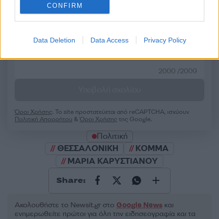
CONFIRM
50 /50
Data Deletion
Data Access
Privacy Policy
2000 /2000
Υποβολή σχολίου
Όροι Χρήσης
. Το site προστατεύεται από reCAPTCHA, ισχύουν
Πολιτική Απορρήτου
&
Όροι Χρήσης
της Google.
Πολιτική
ΘΕΣΣΑΛΟΝΙΚΗ
ΚΟΜΜΑ
ΜΑΡΙΑ ΚΑΡΥΣΤΙΑΝΟΥ
Share:
Ακολουθήστε το Νewsit.gr στο
Google News
και
ενημερωθείτε πρώτοι για όλη την ειδησεογραφία και τα