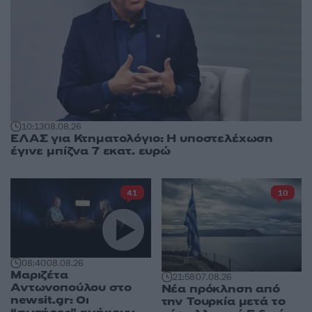
10:13
08.08.26
ΕΛΑΣ για Κτηματολόγιο: Η υποστελέχωση
έγινε μπίζνα 7 εκατ. ευρώ
41
10
08:40
08.08.26
Μαριζέτα
21:58
07.08.26
Αντωνοπούλου στο
Νέα πρόκληση από
newsit.gr: Οι
την Τουρκία μετά το