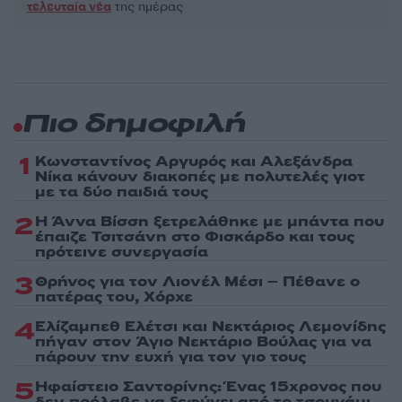
τελευταία νέα
της ημέρας
Πιο δημοφιλή
1
Κωνσταντίνος Αργυρός και Αλεξάνδρα
Νίκα κάνουν διακοπές με πολυτελές γιοτ
με τα δύο παιδιά τους
2
Η Άννα Βίσση ξετρελάθηκε με μπάντα που
έπαιζε Τσιτσάνη στο Φισκάρδο και τους
πρότεινε συνεργασία
3
Θρήνος για τον Λιονέλ Μέσι – Πέθανε ο
πατέρας του, Χόρχε
4
Ελίζαμπεθ Ελέτσι και Νεκτάριος Λεμονίδης
πήγαν στον Άγιο Νεκτάριο Βούλας για να
πάρουν την ευχή για τον γιο τους
5
Ηφαίστειο Σαντορίνης: Ένας 15χρονος που
δεν πρόλαβε να ξεφύγει από το τσουνάμι