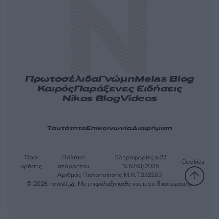
Πρωτοσέλιδα
Γνώμη
Melas Blog
Καιρός
Παράξενες Ειδήσεις
Nikos Blog
Videos
Ταυτότητα
Επικοινωνία
Διαφήμιση
Όροι
Πολιτική
Πληροφορίες α.27
Cookies
χρήσης
απορρήτου
Ν.5253/2025
Αριθμός Πιστοποίησης Μ.Η.Τ.232163
© 2026 newsit.gr. Με επιφύλαξη κάθε νομίμου δικαιώματος.