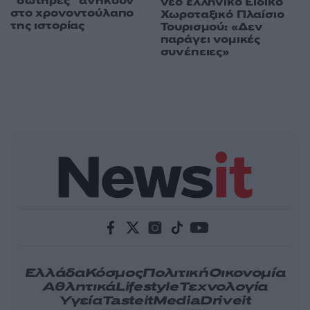
“σωτήρες” ανήκουν
νέο ελληνικό Ειδικό
στο χρονοντούλαπο
Χωροταξικό Πλαίσιο
της ιστορίας
Τουρισμού: «Δεν
παράγει νομικές
συνέπειες»
Ελλάδα
Κόσμος
Πολιτική
Οικονομία
Αθλητικά
Lifestyle
Τεχνολογία
Υγεία
Tasteit
Media
Driveit