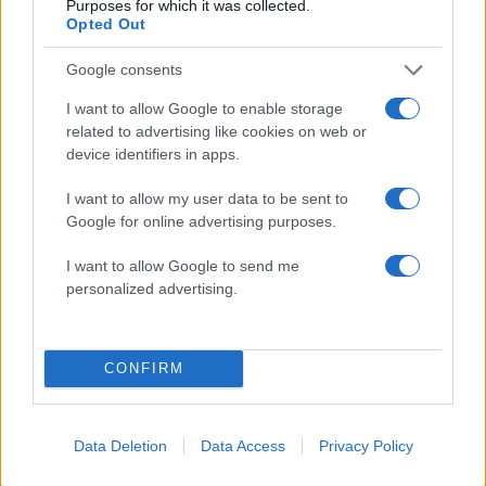
Purposes for which it was collected.
Πολιτική Απορρήτου
&
Όροι Χρήσης
της Google.
Opted Out
Πολιτική
Google consents
ΚΥΡΙΑΚΟΣ ΜΗΤΣΟΤΑΚΗΣ
I want to allow Google to enable storage
Share:
related to advertising like cookies on web or
device identifiers in apps.
Ακολουθήστε το Νewsit.gr στο
Google News
και
ενημερωθείτε πρώτοι για όλη την ειδησεογραφία και τα
I want to allow my user data to be sent to
τελευταία νέα
της ημέρας
Google for online advertising purposes.
I want to allow Google to send me
personalized advertising.
Πιο δημοφιλή
CONFIRM
1
Λένα Σαμαρά: Συγκίνηση στο μνημόσυνο
για τον έναν χρόνο από τον θάνατο της
κόρης του Αντώνη Σαμαρά
Data Deletion
Data Access
Privacy Policy
2
Σοκαριστική υπόθεση στην Κρήτη: