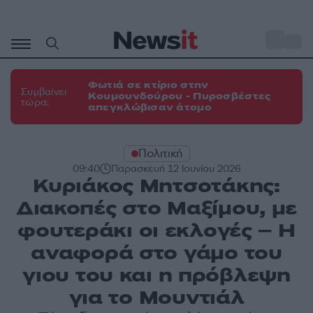
Μετάβαση
σε
o
31
περιεχόμενο
Φωτιά σε κτίριο στην
Συμβαίνει
Κουμουνδούρου - Πυροσβέστες
τώρα:
απεγκλώβισαν άτομο
Πολιτική
09:40
Παρασκευή 12 Ιουνίου 2026
Κυριάκος Μητσοτάκης:
Διακοπές στο Μαξίμου, με
φουτεράκι οι εκλογές – Η
αναφορά στο γάμο του
γιου του και η πρόβλεψη
για το Μουντιάλ