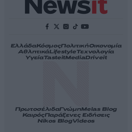
Ελλάδα
Κόσμος
Πολιτική
Οικονομία
Αθλητικά
Lifestyle
Τεχνολογία
Υγεία
Tasteit
Media
Driveit
Πρωτοσέλιδα
Γνώμη
Melas Blog
Καιρός
Παράξενες Ειδήσεις
Nikos Blog
Videos