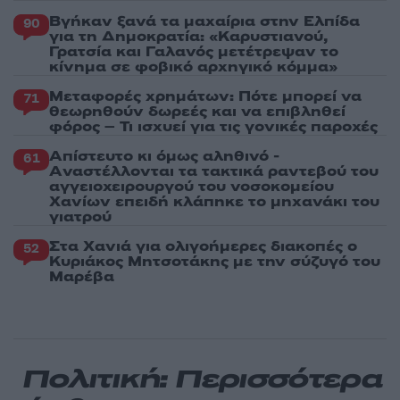
Βγήκαν ξανά τα μαχαίρια στην Ελπίδα
90
για τη Δημοκρατία: «Καρυστιανού,
Γρατσία και Γαλανός μετέτρεψαν το
κίνημα σε φοβικό αρχηγικό κόμμα»
Μεταφορές χρημάτων: Πότε μπορεί να
71
θεωρηθούν δωρεές και να επιβληθεί
φόρος – Τι ισχυεί για τις γονικές παροχές
Απίστευτο κι όμως αληθινό -
61
Aναστέλλονται τα τακτικά ραντεβού του
αγγειοχειρουργού του νοσοκομείου
Χανίων επειδή κλάπηκε το μηχανάκι του
γιατρού
Στα Χανιά για ολιγοήμερες διακοπές ο
52
Κυριάκος Μητσοτάκης με την σύζυγό του
Μαρέβα
Πολιτική: Περισσότερα