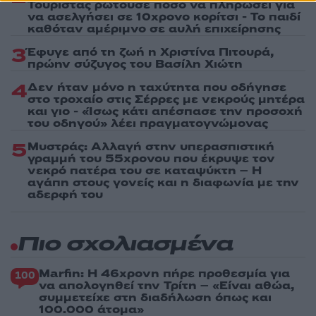
Τουρίστας ρωτούσε πόσο να πληρώσει για
να ασελγήσει σε 10χρονο κορίτσι - Το παιδί
καθόταν αμέριμνο σε αυλή επιχείρησης
3
Έφυγε από τη ζωή η Χριστίνα Πιτουρά,
πρώην σύζυγος του Βασίλη Χιώτη
4
Δεν ήταν μόνο η ταχύτητα που οδήγησε
στο τροχαίο στις Σέρρες με νεκρούς μητέρα
και γιο - «Ίσως κάτι απέσπασε την προσοχή
του οδηγού» λέει πραγματογνώμονας
5
Μυστράς: Αλλαγή στην υπερασπιστική
γραμμή του 55χρονου που έκρυψε τον
νεκρό πατέρα του σε καταψύκτη – Η
αγάπη στους γονείς και η διαφωνία με την
αδερφή του
Πιο σχολιασμένα
Marfin: Η 46χρονη πήρε προθεσμία για
100
να απολογηθεί την Τρίτη – «Είναι αθώα,
συμμετείχε στη διαδήλωση όπως και
100.000 άτομα»