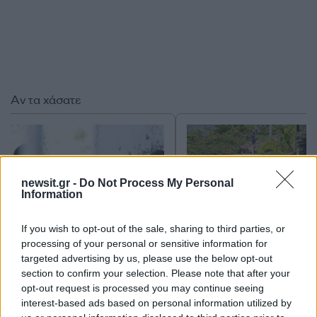
Αν τα χάσατε
newsit.gr -
Do Not Process My Personal
Information
If you wish to opt-out of the sale, sharing to third parties, or
processing of your personal or sensitive information for
Marfin: «Δεν υπάρχει
Μυστράς: Με ψυχολογ
targeted advertising by us, please use the below opt-out
ταυτοποίηση» λέει ο
προβλήματα ο 55χρο
section to confirm your selection. Please note that after your
δικηγόρος της 46χρονης –
που έκρυψε τον νεκ
opt-out request is processed you may continue seeing
Η ξανθιά κοτσίδα και η
πατέρα του σε καταψ
interest-based ads based on personal information utilized by
εξέταση του 2022 για την
– «Δεν είπε ποτέ ότι 
ίδια υπόθεση
έκανε για τα χρήματ