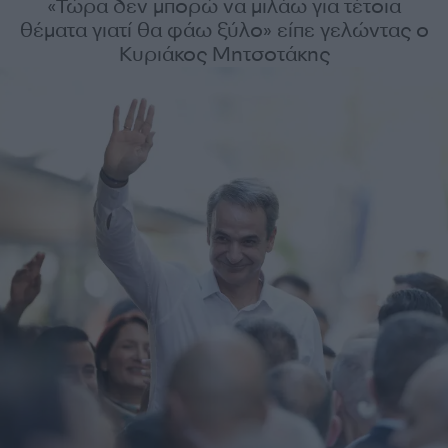
«Τώρα δεν μπορώ να μιλάω για τέτοια
θέματα γιατί θα φάω ξύλο» είπε γελώντας ο
Κυριάκος Μητσοτάκης