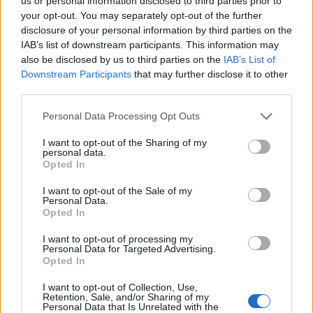
us or personal information disclosed to third parties prior to
your opt-out. You may separately opt-out of the further
disclosure of your personal information by third parties on the
Σχόλια
IAB’s list of downstream participants. This information may
also be disclosed by us to third parties on the
IAB’s List of
Downstream Participants
that may further disclose it to other
third parties.
Please note that this website/app uses one or more Google
Personal Data Processing Opt Outs
Σχολίασε εδώ
services and may gather and store information including but
not limited to your visit or usage behaviour. You may click to
I want to opt-out of the Sharing of my
personal data.
grant or deny consent to Google and its third-party tags to
Opted In
50 /50
use your data for below specified purposes in below Google
consent section.
I want to opt-out of the Sale of my
Personal Data.
Opted In
I want to opt-out of processing my
Personal Data for Targeted Advertising.
2000 /2000
Opted In
Υποβολή σχολίου
I want to opt-out of Collection, Use,
Retention, Sale, and/or Sharing of my
Personal Data that Is Unrelated with the
Όροι Χρήσης
. Το site προστατεύεται από reCAPTCHA, ισχύουν