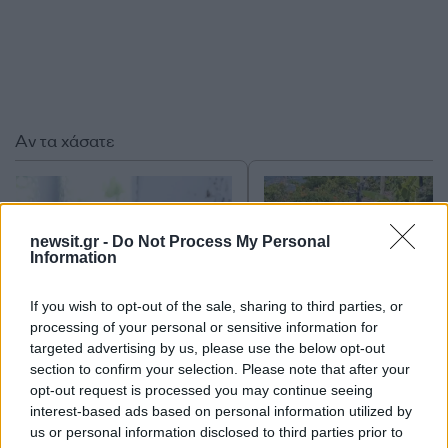
Αν τα χάσατε
newsit.gr -
Do Not Process My Personal
Information
If you wish to opt-out of the sale, sharing to third parties, or
processing of your personal or sensitive information for
targeted advertising by us, please use the below opt-out
Marfin: «Δεν υπάρχει
Μυστράς: Με ψυχολογ
section to confirm your selection. Please note that after your
ταυτοποίηση» λέει ο
προβλήματα ο 55χρο
opt-out request is processed you may continue seeing
δικηγόρος της 46χρονης –
που έκρυψε τον νεκ
Η ξανθιά κοτσίδα και η
πατέρα του σε καταψ
interest-based ads based on personal information utilized by
εξέταση του 2022 για την
– «Δεν είπε ποτέ ότι 
us or personal information disclosed to third parties prior to
ίδια υπόθεση
έκανε για τα χρήματ