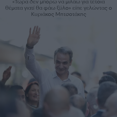
«Τώρα δεν μπορώ να μιλάω για τέτοια
θέματα γιατί θα φάω ξύλο» είπε γελώντας ο
Κυριάκος Μητσοτάκης