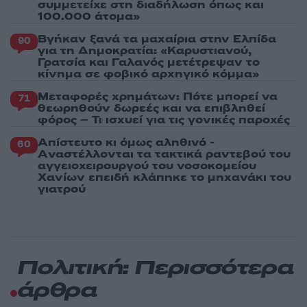
συμμετείχε στη διαδήλωση όπως και
100.000 άτομα»
Βγήκαν ξανά τα μαχαίρια στην Ελπίδα
90
για τη Δημοκρατία: «Καρυστιανού,
Γρατσία και Γαλανός μετέτρεψαν το
κίνημα σε φοβικό αρχηγικό κόμμα»
Μεταφορές χρημάτων: Πότε μπορεί να
71
θεωρηθούν δωρεές και να επιβληθεί
φόρος – Τι ισχυεί για τις γονικές παροχές
Απίστευτο κι όμως αληθινό -
60
Aναστέλλονται τα τακτικά ραντεβού του
αγγειοχειρουργού του νοσοκομείου
Χανίων επειδή κλάπηκε το μηχανάκι του
γιατρού
Πολιτική: Περισσότερα
άρθρα