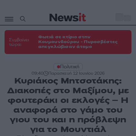
Μετάβαση
σε
o
31
περιεχόμενο
Φωτιά σε κτίριο στην
Συμβαίνει
Κουμουνδούρου - Πυροσβέστες
τώρα:
απεγκλώβισαν άτομο
Πολιτική
09:40
Παρασκευή 12 Ιουνίου 2026
Κυριάκος Μητσοτάκης:
Διακοπές στο Μαξίμου, με
φουτεράκι οι εκλογές – Η
αναφορά στο γάμο του
γιου του και η πρόβλεψη
για το Μουντιάλ