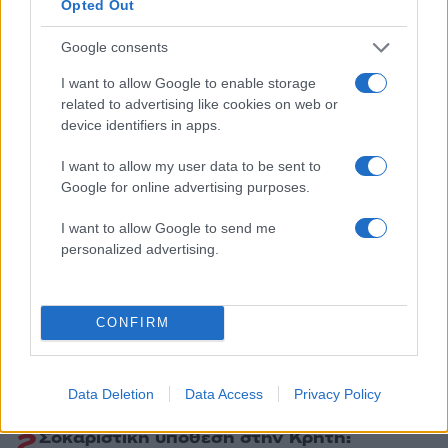
Opted Out
Πολιτική Απορρήτου
&
Όροι Χρήσης
της Google.
Πολιτική
Google consents
ΚΥΡΙΑΚΟΣ ΜΗΤΣΟΤΑΚΗΣ
I want to allow Google to enable storage
related to advertising like cookies on web or
Share:
device identifiers in apps.
Ακολουθήστε το Νewsit.gr στο
Google News
και
I want to allow my user data to be sent to
ενημερωθείτε πρώτοι για όλη την ειδησεογραφία και τα
Google for online advertising purposes.
τελευταία νέα
της ημέρας
I want to allow Google to send me
personalized advertising.
Πιο δημοφιλή
CONFIRM
1
Λένα Σαμαρά: Συγκίνηση στο μνημόσυνο
για τον έναν χρόνο από τον θάνατο της
Data Deletion
Data Access
Privacy Policy
κόρης του Αντώνη Σαμαρά
2
Σοκαριστική υπόθεση στην Κρήτη: