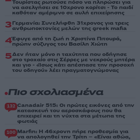
Τουρίστας ρωτούσε πόσο να πληρώσει για
να ασελγήσει σε 10χρονο κορίτσι - Το παιδί
καθόταν αμέριμνο σε αυλή επιχείρησης
3
Γερμανία: Συνελήφθη 31χρονος για τρεις
ανθρωποκτονίες μελών της greek mafia
4
Έφυγε από τη ζωή η Χριστίνα Πιτουρά,
πρώην σύζυγος του Βασίλη Χιώτη
5
Δεν ήταν μόνο η ταχύτητα που οδήγησε
στο τροχαίο στις Σέρρες με νεκρούς μητέρα
και γιο - «Ίσως κάτι απέσπασε την προσοχή
του οδηγού» λέει πραγματογνώμονας
Πιο σχολιασμένα
Canadair 515: Οι πρώτες εικόνες από την
132
κατασκευή του αεροσκάφους που θα
επιχειρεί και τη νύχτα στα μέτωπα της
φωτιάς
Marfin: Η 46χρονη πήρε προθεσμία για
100
να απολογηθεί την Τρίτη – «Είναι αθώα,