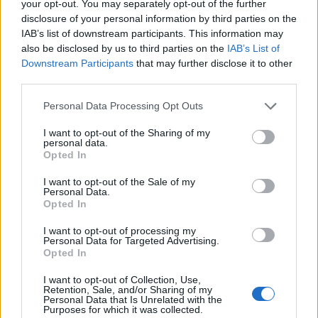
your opt-out. You may separately opt-out of the further
disclosure of your personal information by third parties on the
IAB’s list of downstream participants. This information may
Σχόλια
also be disclosed by us to third parties on the
IAB’s List of
Downstream Participants
that may further disclose it to other
third parties.
Please note that this website/app uses one or more Google
Personal Data Processing Opt Outs
services and may gather and store information including but
Σχολίασε εδώ
not limited to your visit or usage behaviour. You may click to
I want to opt-out of the Sharing of my
personal data.
grant or deny consent to Google and its third-party tags to
Opted In
use your data for below specified purposes in below Google
50 /50
consent section.
I want to opt-out of the Sale of my
Personal Data.
Opted In
I want to opt-out of processing my
Personal Data for Targeted Advertising.
Opted In
2000 /2000
I want to opt-out of Collection, Use,
Υποβολή σχολίου
Retention, Sale, and/or Sharing of my
Personal Data that Is Unrelated with the
Purposes for which it was collected.
Όροι Χρήσης
. Το site προστατεύεται από reCAPTCHA, ισχύουν