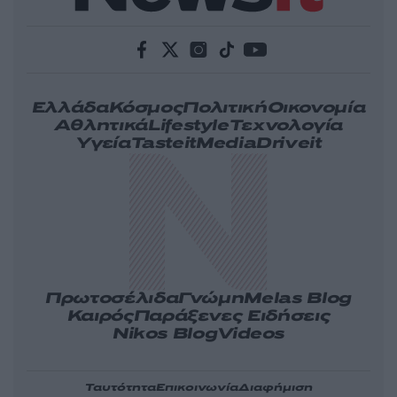
Ελλάδα
Κόσμος
Πολιτική
Οικονομία
Αθλητικά
Lifestyle
Τεχνολογία
Υγεία
Tasteit
Media
Driveit
Πρωτοσέλιδα
Γνώμη
Melas Blog
Καιρός
Παράξενες Ειδήσεις
Nikos Blog
Videos
Ταυτότητα
Επικοινωνία
Διαφήμιση