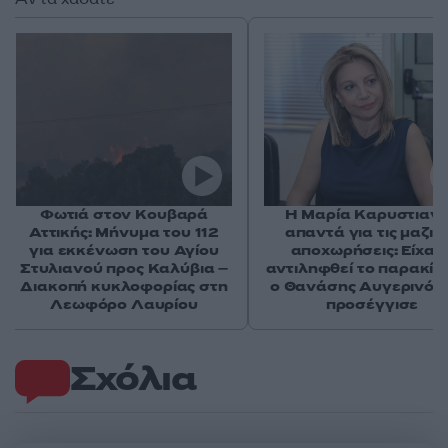
Φωτιά στον Κουβαρά
Η Μαρία Καρυστιαν
Αττικής: Μήνυμα του 112
απαντά για τις μαζικ
για εκκένωση του Αγίου
αποχωρήσεις: Είχαμ
Στυλιανού προς Καλύβια –
αντιληφθεί το παρακίν
Διακοπή κυκλοφορίας στη
ο Θανάσης Αυγερινός 
Λεωφόρο Λαυρίου
προσέγγισε
Σχόλια