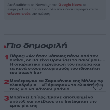
Ακολουθήστε το Νewsit.gr στο
Google News
και
ενημερωθείτε πρώτοι για όλη την ειδησεογραφία και τα
τελευταία νέα
της ημέρας
Πιο δημοφιλή
1
Πάρος: «Αν ήταν κάποιος πάνω από την
πισίνα, δε θα είχα θρηνήσει το παιδί μου» –
Η σπαρακτική περιγραφή του πατέρα και
τα κενά στους ισχυρισμούς του ιδιοκτήτη
του beach bar
2
Μετέτρεψαν το Σαρακήνικο της Μήλου σε
ελικοδρόμιο – «Πάρκαραν» το ελικόπτερο
τους για να κάνουν μπάνιο
3
Μπρίτνεϊ Σπίαρς: Έκανε αποτυχημένο
μπότοξ και ανέβασε στο Instagram την
εμπειρία της