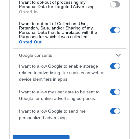
I want to opt-out of processing my
κατηγορούμενους. Ψέμα η περιβόητη
Personal Data for Targeted Advertising.
ξυλολιάδα. Καταρρίφθηκαν όλα πια, δεν υπήρχε
Opted In
κίνητρο για συγκάλυψη. Τώρα που τα πράγματα
I want to opt-out of Collection, Use,
μπαίνουν στη θέση τους, καταλαβαίνουμε τι
Retention, Sale, and/or Sharing of my
Personal Data that Is Unrelated with the
παίχτηκε, ποιοι βρέθηκαν πίσω από τις μεγάλες
Purposes for which it was collected.
Opted Out
συγκεντρώσεις» τόνισε, μιλώντας για επιχείρηση
λασπολόγησης.
Google consents
I want to allow Google to enable storage
«Δε θα δεχθώ υπονοούμενο ότι τη στιγμή της
related to advertising like cookies on web or
τραγωδίας το μυαλό μας ήταν στη συγκάλυψη.
device identifiers in apps.
Ήταν η μεγαλύτερη αθλιότητα που έχω
I want to allow my user data to be sent to
ακούσει».
Google for online advertising purposes.
I want to allow Google to send me
Για τις υποκλοπές
personalized advertising.
«Αναγνώρισα ευθύνες δυσλειτουργίας και