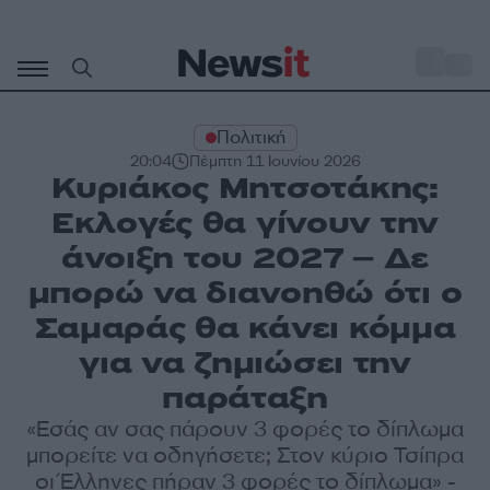
Μετάβαση
σε
o
29
περιεχόμενο
Πολιτική
20:04
Πέμπτη 11 Ιουνίου 2026
Κυριάκος Μητσοτάκης:
Εκλογές θα γίνουν την
άνοιξη του 2027 – Δε
μπορώ να διανοηθώ ότι ο
Σαμαράς θα κάνει κόμμα
για να ζημιώσει την
παράταξη
«Εσάς αν σας πάρουν 3 φορές το δίπλωμα
μπορείτε να οδηγήσετε; Στον κύριο Τσίπρα
οι Έλληνες πήραν 3 φορές το δίπλωμα» -