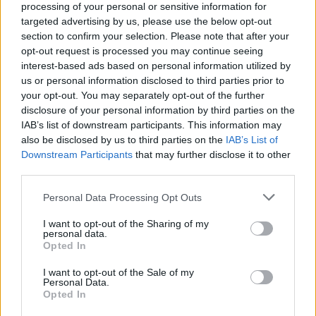
αντιπολίτευσης δεν την ψήφισε».
processing of your personal or sensitive information for
targeted advertising by us, please use the below opt-out
section to confirm your selection. Please note that after your
«Ζητήθηκε η άρση ασυλίας 13 βουλευτών μας.
opt-out request is processed you may continue seeing
Με πολιτικό κόστος. 2 μπήκαν αμέσως στο
interest-based ads based on personal information utilized by
αρχείο. Το ταμείο θα γίνει όταν η Ευρωπαϊκή
us or personal information disclosed to third parties prior to
your opt-out. You may separately opt-out of the further
εισαγγελία τελειώσει. Να δούμε αν είχε την
disclosure of your personal information by third parties on the
πολιτική διάσταση που κάποια έσπευσαν να
IAB’s list of downstream participants. This information may
προσάψουν».
also be disclosed by us to third parties on the
IAB’s List of
Downstream Participants
that may further disclose it to other
third parties.
«Θα φανεί αν η Κοβέσι έκανε λάθη στον
ΟΠΕΚΕΠΕ. Εύχομαι να έχει κάνει λάθος».
Please note that this website/app uses one or more Google
Personal Data Processing Opt Outs
services and may gather and store information including but
not limited to your visit or usage behaviour. You may click to
I want to opt-out of the Sharing of my
personal data.
grant or deny consent to Google and its third-party tags to
Για τα Τέμπη
Opted In
use your data for below specified purposes in below Google
consent section.
I want to opt-out of the Sale of my
Personal Data.
«Η δίκη στη Λάρισα διεξάγεται, η φασαρία για
Opted In
την αίθουσα έγινε αδίκως. Η δίκη γίνεται με 36