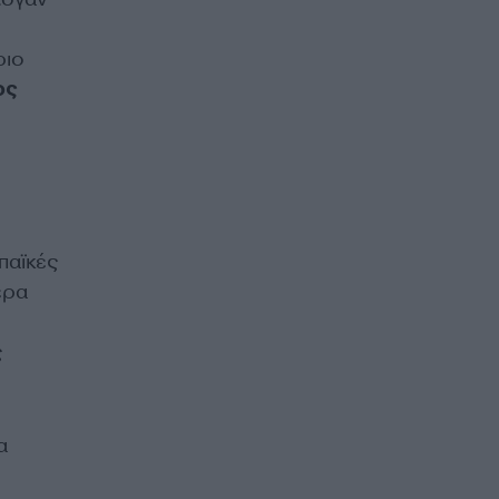
ριο
ος
παϊκές
έρα
ς
α