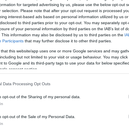
ε το κράτος του Ισραήλ και η θέση μας μα επιτρέπει
formation for targeted advertising by us, please use the below opt-out s
 Ισραήλ αν παραβιάζει το διεθνές δίκαιο. Η χώρα μας 
r selection. Please note that after your opt-out request is processed y
eing interest-based ads based on personal information utilized by us or
 στήριξη σε χώρες του Κόλπου και αυτό δημιουργεί
disclosed to third parties prior to your opt-out. You may separately opt-
αστικής αναβάθμισης της θέσης μας. Κινούμαστε α
losure of your personal information by third parties on the IAB’s list of
μυντικού χαρακτήρα.
. This information may also be disclosed by us to third parties on the
IA
Participants
that may further disclose it to other third parties.
ς – Ισραηλ δεν είναι καινούρια. Απευθύνονται περισ
 that this website/app uses one or more Google services and may gath
including but not limited to your visit or usage behaviour. You may click 
νή γνώμη. Ελπίζω ότι δεν θα βρεθούμε σε μια αχρεί
 to Google and its third-party tags to use your data for below specifi
ogle consent section.
αρούσα σε όλα τα διπλωματικά μέτωπα της Μέσης
l Data Processing Opt Outs
o opt-out of the Sharing of my personal data.
In
ΔΙΑΦΗΜΙΣΗ
o opt-out of the Sale of my Personal Data.
In