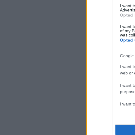
I want 
Advertis
Opted 
I want t
of my P
was col
Opted 
Google 
I want t
web or d
I want t
purpose
I want 