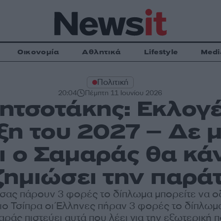
Οικονομία
Αθλητικά
Lifestyle
Medi
Πολιτική
20:04
Πέμπτη 11 Ιουνίου 2026
ητσοτάκης: Εκλογέ
ιξη του 2027 – Δε 
ι ο Σαμαράς θα κάν
ζημιώσει την παρά
 σας πάρουν 3 φορές το δίπλωμα μπορείτε να ο
ιο Τσίπρα οι Έλληνες πήραν 3 φορές το δίπλωμα
ράς πιστεύει αυτά που λέει για την εξωτερική π