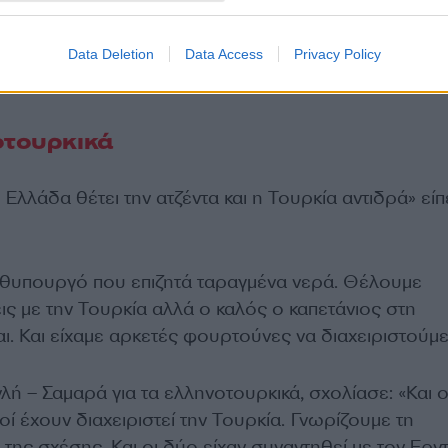
Data Deletion
Data Access
Privacy Policy
οτουρκικά
Ελλάδα θέτει την ατζέντα και η Τουρκία αντιδρά» είπ
θυπουργό που επιζητά ταραγμένα νερά. Θέλουμε
ις με την Τουρκία αλλά ο καλός ο καπετάνιος στη
. Και είχαμε αρκετές φουρτούνες να διαχειριστούμε
λή – Σαμαρά για τα ελληνοτουρκικά, σχολίασε: «Και ο
 έχουν διαχειριστεί την Τουρκία. Γνωρίζουμε τη
της σχέσης. Και οι δύο είχαν συναντηθεί με τον Ερν