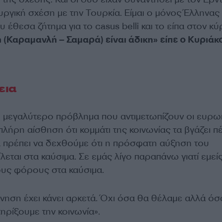
ουργική σχέση με την Τουρκία. Είμαι ο μόνος Έλληνας
θεσα ζήτημα για το casus belli και το είπα στον κύ
ή (Καραμανλή – Σαμαρά) είναι άδικη» είπε ο Κυριάκ
εια
το μεγαλύτερο πρόβλημα που αντιμετωπίζουν οι ευρω
λήρη αίσθηση ότι κομμάτι της κοινωνίας τα βγάζει π
πρέπει να δεχθούμε ότι η πρόσφατη αύξηση του
ται στα καύσιμα. Σε εμάς λίγο παραπάνω γιατί εμεί
υς φόρους στα καύσιμα.
νηση έχει κάνει αρκετά. Όχι όσα θα θέλαμε αλλά όσ
ηρίξουμε την κοινωνία».