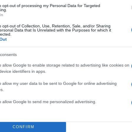
to opt-out of processing my Personal Data for Targeted
ing.
In
o opt-out of Collection, Use, Retention, Sale, and/or Sharing
ersonal Data that Is Unrelated with the Purposes for which it
lected.
Out
consents
o allow Google to enable storage related to advertising like cookies on
evice identifiers in apps.
o allow my user data to be sent to Google for online advertising
s.
to allow Google to send me personalized advertising.
CONFIRM