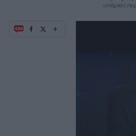
υπάρχει πε
484