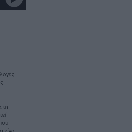
κλογές
ας
α τη
τεί
 που
α είναι