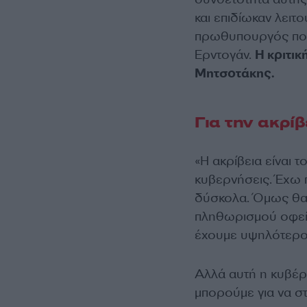
και επιδίωκαν λειτ
πρωθυπουργός που έ
Ερντογάν.
Η κριτικ
Μητσοτάκης.
Για την ακρίβ
«Η ακρίβεια είναι 
κυβερνήσεις. Έχω π
δύσκολα. Όμως θα 
πληθωρισμού οφείλε
έχουμε υψηλότερο
Αλλά αυτή η κυβέρ
μπορούμε για να στ