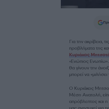
Προ
Για την ακρίβεια, 
προβλήματα της κα
Κυριάκος Μητσοτ
«Ενώπιος Ενωπίω».
θα γίνουν την άνο
μπορεί να «μιλήσει γ
Ο Κυριάκος Μητσοτά
Μέση Ανατολή, είπ
απρόβλεπτος και η
μας ανησυχεί για τι