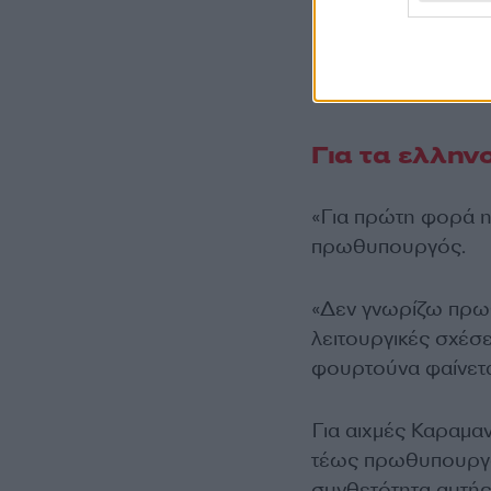
Για τα ελλην
«Για πρώτη φορά η 
πρωθυπουργός.
«Δεν γνωρίζω πρω
λειτουργικές σχέσε
φουρτούνα φαίνεται
Για αιχμές Καραμαν
τέως πρωθυπουργοί
συνθετότητα αυτής 