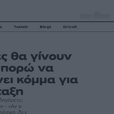
o
Αθήνα
27
C
a
Tasteit
Blogs
Driveit
ς θα γίνουν
μπορώ να
ει κόμμα για
ταξη
δηγήσετε;
» - «Αν ο
ολιτική, δεν