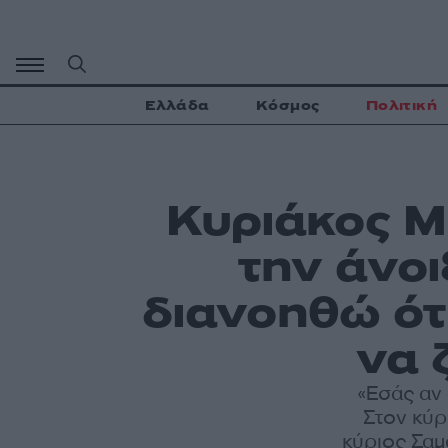
Μετάβαση
σε
περιεχόμενο
Ελλάδα
Κόσμος
Πολιτική
Κυριάκος Μ
την άνο
διανοηθώ ότ
να 
«Εσάς αν
Στον κύρ
κύριος Σαμα