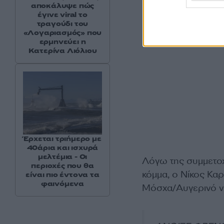
αποκάλυψε πώς
έγινε viral το
τραγούδι του
«Λογαριασμός» που
ερμηνεύει η
Κατερίνα Λιόλιου
Έρχεται τριήμερο με
40άρια και ισχυρά
μελτέμια - Οι
Λόγω της συμμετοχ
περιοχές που θα
κόμμα, ο Νίκος Κα
είναι πιο έντονα τα
φαινόμενα
Μόσχα/Αυγερινό ν