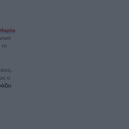
Μαρία
ντική
 τη
ατος,
ως ο
ιάζει