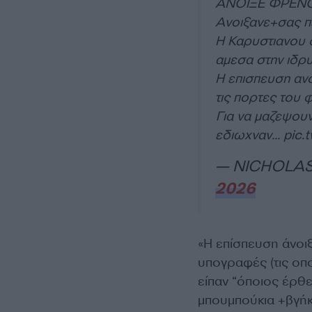
ΑΝΟΙΞΕ ΦΡΕΝΟ
Ανοιξανε+σας πε
Η Καρυστιανου 
αμεσα στην ιδρ
Η επισπευση αν
τις πορτες του 
Για να μαζεψου
εδιωχναν…
pic.
— NICHOLAS 
2026
«Η επίσπευση άνοι
υπογραφές (τις οπο
είπαν “όποιος έρθε
μπουμπούκια +βγήκ