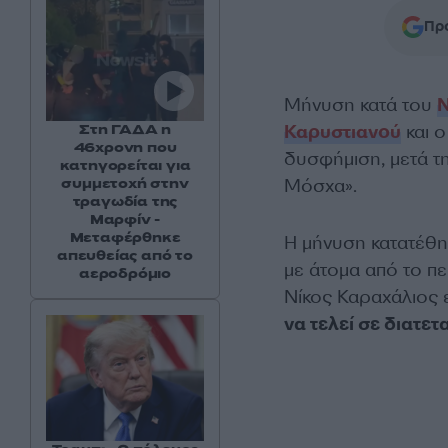
Προ
Μήνυση κατά του
Ν
Καρυστιανού
και ο
Στη ΓΑΔΑ η
46χρονη που
δυσφήμιση, μετά τη
κατηγορείται για
Μόσχα».
συμμετοχή στην
τραγωδία της
Μαρφίν -
Μεταφέρθηκε
Η μήνυση κατατέθηκ
απευθείας από το
με άτομα από το π
αεροδρόμιο
Νίκος Καραχάλιος 
να τελεί σε διατε