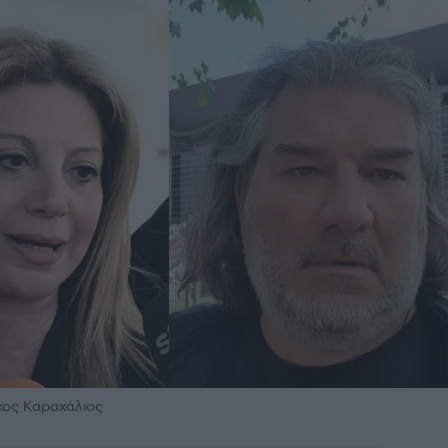
κος Καραχάλιος