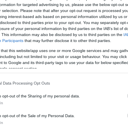
formation for targeted advertising by us, please use the below opt-out s
r selection. Please note that after your opt-out request is processed y
eing interest-based ads based on personal information utilized by us or
disclosed to third parties prior to your opt-out. You may separately opt-
losure of your personal information by third parties on the IAB’s list of
. This information may also be disclosed by us to third parties on the
IA
Participants
that may further disclose it to other third parties.
 that this website/app uses one or more Google services and may gath
including but not limited to your visit or usage behaviour. You may click 
 to Google and its third-party tags to use your data for below specifi
ogle consent section.
l Data Processing Opt Outs
o opt-out of the Sharing of my personal data.
In
του Καραχάλιου που προκάλεσε την
αρυστιανού – Αυγερινού
o opt-out of the Sale of my Personal Data.
In