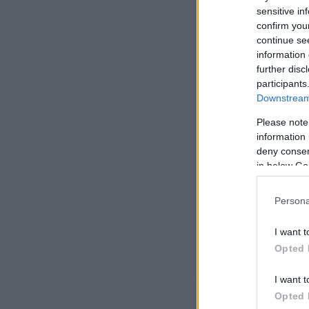
sensitive in
confirm you
continue se
information 
further disc
participants
Downstream 
Please note
information 
deny consent
in below Go
Persona
I want t
Opted 
Η ανάρτηση 
αντίδραση Κ
I want t
Opted 