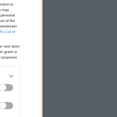
ection to
ou may
 personal
out of the
 downstream
B’s List of
er and store
to grant or
ed purposes