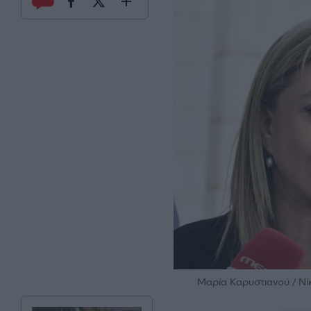
Μαρία Καρυστιανού / Νί