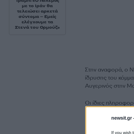
Τραμπ: «Ο πόλεμος
με το Ιράν θα
τελειώσει αρκετά
σύντομα – Εμείς
ελέγχουμε τα
Στενά του Ορμούζ»
Στην αναφορά, ο Νί
ίδρυσης του κόμμα
Αυγερινός στην Μα
Οι ίδιες πληροφορ
Νίκου Καραχάλιου έ
newsit.gr 
If you wish 