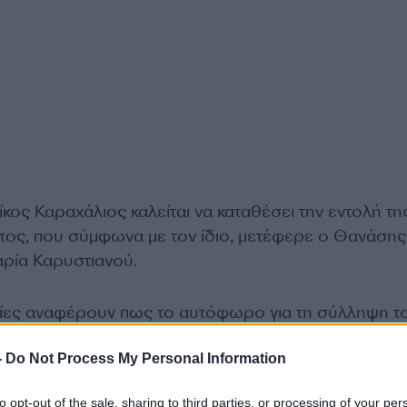
κος Καραχάλιος καλείται να καταθέσει την εντολή τη
τος, που σύμφωνα με τον ίδιο, μετέφερε ο Θανάσης
ρία Καρυστιανού.
ίες αναφέρουν πως το αυτόφωρο για τη σύλληψη τ
ληξε στις 12:00 το μεσημέρι.
-
Do Not Process My Personal Information
to opt-out of the sale, sharing to third parties, or processing of your per