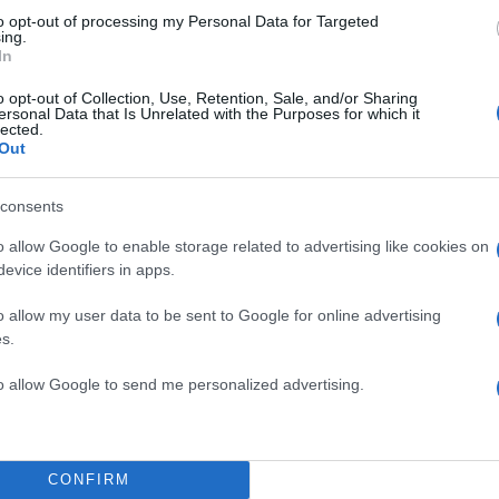
ρας,
ο Νίκος Καραχάλιος έκανε ανάρτηση στα socia
to opt-out of processing my Personal Data for Targeted
τας τη συλλογή υπογραφών
για την ιδρυτική διακήρ
ing.
In
Μαρίας Καρυστιανού, στο Κολωνάκι.
o opt-out of Collection, Use, Retention, Sale, and/or Sharing
ersonal Data that Is Unrelated with the Purposes for which it
ΔΙΑΦΗΜΙΣΗ
lected.
Out
consents
o allow Google to enable storage related to advertising like cookies on
evice identifiers in apps.
o allow my user data to be sent to Google for online advertising
s.
to allow Google to send me personalized advertising.
CONFIRM