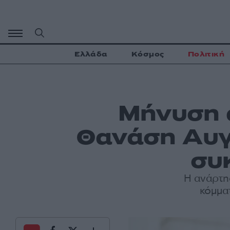
Μετάβαση
σε
περιεχόμενο
Ελλάδα
Κόσμος
Πολιτική
Μήνυση 
Θανάση Αυγε
συ
Η ανάρτη
κόμμα