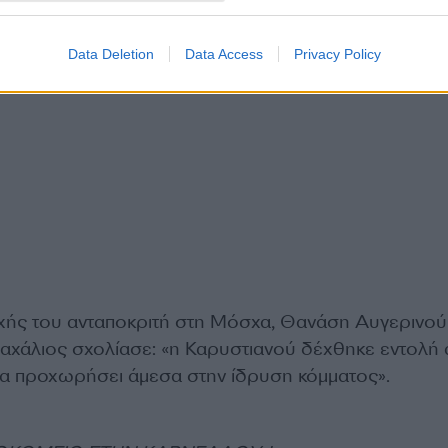
Data Deletion
Data Access
Privacy Policy
ής του ανταποκριτή στη Μόσχα, Θανάση Αυγερινού
ραχάλιος σχολίασε: «η Καρυστιανού δέχθηκε εντολή 
α προχωρήσει άμεσα στην ίδρυση κόμματος».