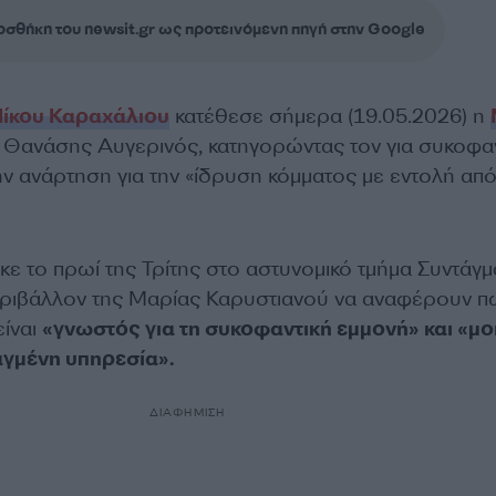
σθήκη του newsit.gr ως προτεινόμενη πηγή στην Google
ίκου Καραχάλιου
κατέθεσε σήμερα (19.05.2026) η
 Θανάσης Αυγερινός, κατηγορώντας τον για συκοφα
ν ανάρτηση για την «ίδρυση κόμματος με εντολή από
ε το πρωί της Τρίτης στο αστυνομικό τμήμα Συντάγμ
εριβάλλον της Μαρίας Καρυστιανού να αναφέρουν π
είναι
«γνωστός για τη συκοφαντική εμμονή» και «μο
ταγμένη υπηρεσία».
ΔΙΑΦΗΜΙΣΗ