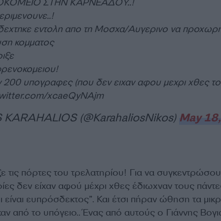
ΚΟΜΕΙΟ ΣΤΗΝ ΚΑΡΝΕΑΔΟΥ..!
ριμενουνε..!
δεχτηκε εντολη απο τη Μοσχα/Αυγερινο να προχωρ
υση κομματος
οιξε
φρενοκομειου!
ν 200 υπογραφες (που δεν ειχαν αφου μεχρι χθες τ
twitter.com/xcaeQyNAjm
KARAHALIOS (@KarahaliosNikos)
May 18,
ξε τις πόρτες του τρελατηρίου! Για να συγκεντρώσο
ίες δεν είχαν αφού μέχρι χθες έδιωχναν τους πάντες
ι είναι ευπρόσδεκτος”. Και έτσι πήραν ώθηση τα μικ
αν από το υπόγειο.. Ένας από αυτούς ο Γιάννης Βογι