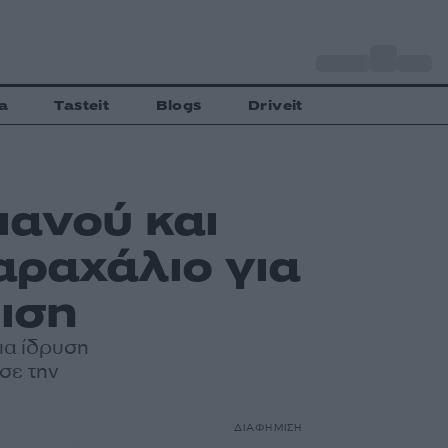
o
Αθήνα
27
C
a
Tasteit
Blogs
Driveit
ανού και
αραχάλιο για
ιση
ια ίδρυση
σε την
ΔΙΑΦΗΜΙΣΗ