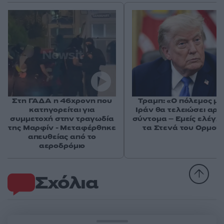
Στη ΓΑΔΑ η 46χρονη που
Τραμπ: «Ο πόλεμος με
κατηγορείται για
Ιράν θα τελειώσει αρκ
συμμετοχή στην τραγωδία
σύντομα – Εμείς ελέγχ
της Μαρφίν - Μεταφέρθηκε
τα Στενά του Ορμού
απευθείας από το
αεροδρόμιο
Σχόλια