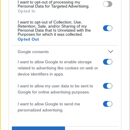
πρόγραμμα.
Πρώτη φορά θα έχουμε μία
I want to opt-out of processing my
Personal Data for Targeted Advertising.
ουσιαστική εικόνα ποιοι είναι οι φοιτητές που
Opted In
φοιτούν πραγματικά,
έτσι ώστε να μπορούν και
I want to opt-out of Collection, Use,
τα Πανεπιστήμια να γνωρίζουν με ακρίβεια σε
Retention, Sale, and/or Sharing of my
Personal Data that Is Unrelated with the
ποιους απευθύνονται και να κάνουν τον
Purposes for which it was collected.
εκπαιδευτικό σχεδιασμό τους.
Opted Out
Google consents
Αξιολόγηση των νοσοκομείων
I want to allow Google to enable storage
από τους πολίτες
related to advertising like cookies on web or
device identifiers in apps.
Για πρώτη φορά, επίσης, η κυβέρνησή μας ήταν
I want to allow my user data to be sent to
αυτή που προχώρησε σε αξιολόγηση των
Google for online advertising purposes.
δημόσιων υπηρεσιών από τους ίδιους τους
I want to allow Google to send me
πολίτες. Από αύριο, ξεκινά και η αξιολόγηση των
personalized advertising.
υπηρεσιών που παρέχουν τα δημόσια
νοσοκομεία από ασθενείς. Έτσι, όσοι παίρνουν