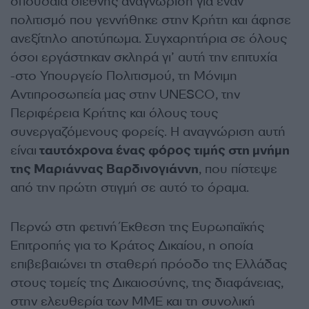
σπουδαία διεθνής αναγνώριση για έναν
πολιτισμό που γεννήθηκε στην Κρήτη και άφησε
ανεξίτηλο αποτύπωμα. Συγχαρητήρια σε όλους
όσοι εργάστηκαν σκληρά γι’ αυτή την επιτυχία
-στο Υπουργείο Πολιτισμού, τη Μόνιμη
Αντιπροσωπεία μας στην UNESCO, την
Περιφέρεια Κρήτης και όλους τους
συνεργαζόμενους φορείς. Η αναγνώριση αυτή
είναι
ταυτόχρονα ένας φόρος τιμής στη μνήμη
της Μαριάννας Βαρδινογιάννη
, που πίστεψε
από την πρώτη στιγμή σε αυτό το όραμα.
Περνώ στη φετινή Έκθεση της Ευρωπαϊκής
Επιτροπής για το Κράτος Δικαίου, η οποία
επιβεβαιώνει τη σταθερή πρόοδο της Ελλάδας
στους τομείς της Δικαιοσύνης, της διαφάνειας,
στην ελευθερία των ΜΜΕ και τη συνολική