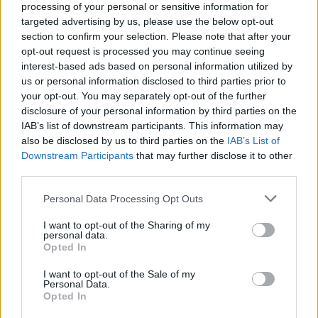
processing of your personal or sensitive information for
Περίπου 290.000 ανενεργοί
targeted advertising by us, please use the below opt-out
φοιτητές θα διαγραφούν από τα
section to confirm your selection. Please note that after your
μητρώα
opt-out request is processed you may continue seeing
interest-based ads based on personal information utilized by
us or personal information disclosed to third parties prior to
Περίπου 290.000 ανενεργοί φοιτητές θα
your opt-out. You may separately opt-out of the further
διαγραφούν από τα μητρώα, καθώς δεν
disclosure of your personal information by third parties on the
πληρούν τα παραπάνω κριτήρια και η παραμονή
IAB’s list of downstream participants. This information may
also be disclosed by us to third parties on the
IAB’s List of
τους αλλοιώνει την πραγματική εικόνα της
Downstream Participants
that may further disclose it to other
φοιτητικής κοινότητας. Λαμβάνονται ειδικές
third parties.
πρόνοιες για εκείνους και εκείνες που, λόγω
Please note that this website/app uses one or more Google
Personal Data Processing Opt Outs
προβλημάτων υγείας, δυσκολεύονται να
services and may gather and store information including but
ολοκληρώσουν τις σπουδές τους, όπως είναι τα
not limited to your visit or usage behaviour. You may click to
I want to opt-out of the Sharing of my
personal data.
grant or deny consent to Google and its third-party tags to
άτομα με αναπηρία άνω του 50%. Επίσης, δεν
Opted In
use your data for below specified purposes in below Google
θα διαγραφούν γονείς παιδιών έως 8 ετών,
consent section.
I want to opt-out of the Sale of my
εργαζόμενοι άνω των 20 ωρών την εβδομάδα,
Personal Data.
Opted In
πρωταθλητές και αθλητές με εντατικό