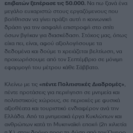
επιβατών ξεπέρασε τις 50.000.
Να πω ξανά ένα
μεγάλο ευχαριστώ στους εργαζόμενους που
βοήθησαν να γίνει πράξη αυτή η κοινωνική
δράση για την ασφαλή επιστροφή στο σπίτι
όσων βγήκαν για διασκέδαση. Στόχος μας, όπως
είχα πει, είναι, αφού αξιολογήσουμε τα
δεδομένα και δούμε τι χρειάζεται βελτίωση, να
προχωρήσουμε από τον Σεπτέμβριο σε μόνιμη
εφαρμογή του μέτρου κάθε Σάββατο.
Κλείνω με τις
«πέντε Πολιτιστικές Διαδρομές»
,
πέντε προτάσεις για περιήγηση σε μνημεία και
πολιτιστικούς χώρους, σε περιοχές με φυσικά
αξιοθέατα και τουριστικό ενδιαφέρον ανά την
Ελλάδα. Από τα μνημειακά έργα Κυκλώπων και
ανθρώπων κατά τη Μυκηναϊκή εποχή (2η χιλιετία
π.Χ.), στον δρόμο προς τη Δύση από τον Όμηρο