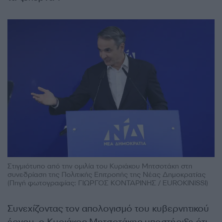
Στιγμιότυπο από την ομιλία του Κυριάκου Μητσοτάκη στη
συνεδρίαση της Πολιτικής Επιτροπής της Νέας Δημοκρατίας
(Πηγή φωτογραφίας: ΓΙΩΡΓΟΣ ΚΟΝΤΑΡΙΝΗΣ / EUROKINISSI)
Συνεχίζοντας τον απολογισμό του κυβερνητικού