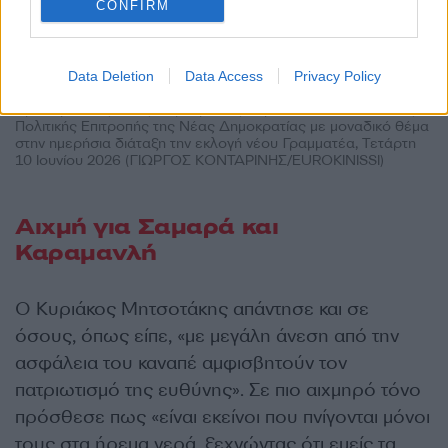
CONFIRM
Data Deletion
Data Access
Privacy Policy
Συνεδρίαση υπό την προεδρία του Πρωθυπουργού και
Προέδρου της Νέας Δημοκρατίας Κυριάκου Μητσοτάκη, της
Πολιτικής Επιτροπής της Νέας Δημοκρατίας με μοναδικό θέμα
στην ημερήσια διάταξη την εκλογή νέου Γραμματέα, Τετάρτη
10 Ιουνίου 2026 (ΓΙΩΡΓΟΣ ΚΟΝΤΑΡΙΝΗΣ/EUROKINISSI)
Αιχμή για Σαμαρά και
Καραμανλή
Ο Κυριάκος Μητσοτάκης απάντησε και σε
όσους, όπως είπε, «με μεγάλη άνεση από την
ασφάλεια του καναπέ αμφισβητούν τον
πατριωτισμό της ευθύνης». Σε πιο αιχμηρό τόνο
πρόσθεσε πως «είναι εκείνοι που πνίγονται μόνοι
τους στα ήρεμα νερά, ξεχνώντας ότι εμείς τα