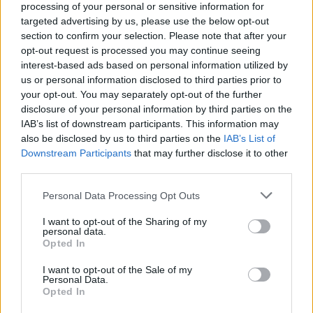
processing of your personal or sensitive information for
targeted advertising by us, please use the below opt-out
Στιγμιότυπο από την ομιλία του Κυριάκου Μητσοτάκη στη
συνεδρίαση της Πολιτικής Επιτροπής της Νέας Δημοκρατίας
section to confirm your selection. Please note that after your
(Πηγή φωτογραφίας: ΓΙΩΡΓΟΣ ΚΟΝΤΑΡΙΝΗΣ / EUROKINISSI)
opt-out request is processed you may continue seeing
interest-based ads based on personal information utilized by
us or personal information disclosed to third parties prior to
«Κρατάμε τα νερά γαλάζια και
your opt-out. You may separately opt-out of the further
ελεύθερα» – Το μήνυμα για
disclosure of your personal information by third parties on the
IAB’s list of downstream participants. This information may
άμυνα, διπλωματία και «Ισχυρή
also be disclosed by us to third parties on the
IAB’s List of
Ελλάδα»
Downstream Participants
that may further disclose it to other
third parties.
Ξεχωριστή θέση στην ομιλία του Κυριάκου
Please note that this website/app uses one or more Google
Personal Data Processing Opt Outs
Μητσοτάκη είχε η αναφορά στην άμυνα και τη
services and may gather and store information including but
not limited to your visit or usage behaviour. You may click to
I want to opt-out of the Sharing of my
διεθνή θέση της χώρας, την οποία ο
personal data.
grant or deny consent to Google and its third-party tags to
πρωθυπουργός συνέδεσε με το συνολικό
Opted In
use your data for below specified purposes in below Google
αφήγημα της «Ισχυρής Ελλάδας». Όπως είπε, οι
consent section.
I want to opt-out of the Sale of my
τέσσερις άξονες που τη συγκροτούν είναι η
Personal Data.
Opted In
«δυναμική οικονομία», η «ευημερούσα κοινωνία»,