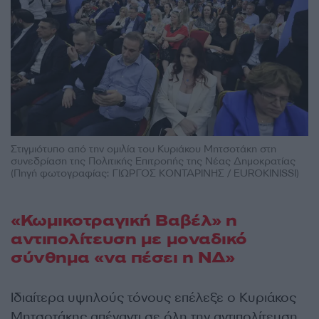
Στιγμιότυπο από την ομιλία του Κυριάκου Μητσοτάκη στη
συνεδρίαση της Πολιτικής Επιτροπής της Νέας Δημοκρατίας
(Πηγή φωτογραφίας: ΓΙΩΡΓΟΣ ΚΟΝΤΑΡΙΝΗΣ / EUROKINISSI)
«Κωμικοτραγική Βαβέλ» η
αντιπολίτευση με μοναδικό
σύνθημα «να πέσει η ΝΔ»
Ιδιαίτερα υψηλούς τόνους επέλεξε ο Κυριάκος
Μητσοτάκης απέναντι σε όλη την αντιπολίτευση,