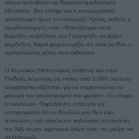
πλέον πρόσβαση σε δωρεάν προληπτικές
εξετάσεις. Δεν έλειψε και η χιουμοριστική
αποστροφή προς τον υπουργό Υγείας, καθώς ο
πρωθυπουργός είπε: «Φαντάζομαι έχετε
βαρεθεί να βλέπετε τον Γεωργιάδη να κόβει
κορδέλες. Καμιά φορά νομίζω ότι είναι τα ίδια…»,
προκαλώντας γέλια στην αίθουσα.
Ο Κυριάκος Μητσοτάκης στάθηκε και στην
Παιδεία, λέγοντας ότι «πάνω από 2.000 σχολεία
ανακατασκευάζονται», για να συμπυκνώσει το
μήνυμα του απολογισμού στη φράση: «Το είπαμε,
το κάνουμε». Παράλληλα, έσπευσε να
υπογραμμίσει ότι «η δουλειά μας δεν έχει
τελειώσει, έχει συνέχεια», καλώντας τα στελέχη
της ΝΔ να μην αφήνουν, όπως είπε, «τη μνήμη να
τα ξεπερνά».