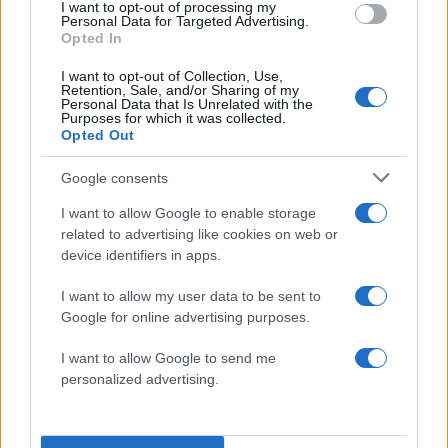
η «θωρακισμένη άμυνα» και η «αποτελεσματική
I want to opt-out of processing my
Personal Data for Targeted Advertising.
διπλωματία».
Opted In
I want to opt-out of Collection, Use,
«Δεν μπορεί να υπάρξει καμία οικονομική
Retention, Sale, and/or Sharing of my
Personal Data that Is Unrelated with the
πρόοδος χωρίς ασφάλεια, κοινωνική συνοχή και
Purposes for which it was collected.
Opted Out
διεθνή παραδοχή», τόνισε, επισημαίνοντας ότι η
κυβέρνηση υλοποιεί «το μεγαλύτερο πρόγραμμα
Google consents
ενίσχυσης των Ενόπλων Δυνάμεων».
I want to allow Google to enable storage
related to advertising like cookies on web or
device identifiers in apps.
I want to allow my user data to be sent to
Google for online advertising purposes.
I want to allow Google to send me
personalized advertising.