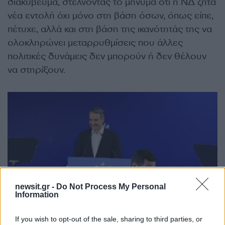
διακύβευμα, στέλνοντας το μήνυμα ότι η ΝΔ ζητά
νέα εντολή όχι μόνο στη βάση όσων, όπως είπε,
πέτυχε, αλλά και στη βάση της ικανότητάς της να
ολοκληρώνει μεταρρυθμίσεις που άλλες
πολιτικές δυνάμεις δεν μπορούν ή δεν θέλουν
να στηρίξουν.
newsit.gr -
Do Not Process My Personal
Information
If you wish to opt-out of the sale, sharing to third parties, or