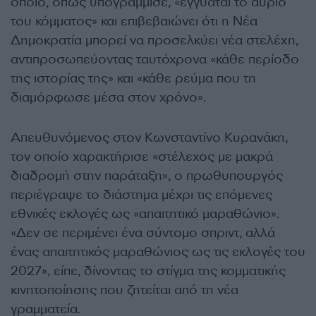
οποίο, όπως υπογράμμισε, «εγγυάται το αύριο
του κόμματος» και επιβεβαιώνει ότι η Νέα
Δημοκρατία μπορεί να προσελκύει νέα στελέχη,
αντιπροσωπεύοντας ταυτόχρονα «κάθε περίοδο
της ιστορίας της» και «κάθε ρεύμα που τη
διαμόρφωσε μέσα στον χρόνο».
Απευθυνόμενος στον Κωνσταντίνο Κυρανάκη,
τον οποίο χαρακτήρισε «στέλεχος με μακρά
διαδρομή στην παράταξη», ο πρωθυπουργός
περιέγραψε το διάστημα μέχρι τις επόμενες
εθνικές εκλογές ως «απαιτητικό μαραθώνιο».
«Δεν σε περιμένει ένα σύντομο σπριντ, αλλά
ένας απαιτητικός μαραθώνιος ως τις εκλογές του
2027», είπε, δίνοντας το στίγμα της κομματικής
κινητοποίησης που ζητείται από τη νέα
γραμματεία.