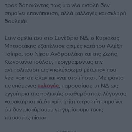
προειδοποιώντας πως μια νέα εντολή δεν
σημαίνει επανάπαυση, αλλά «αλλαγές και σκληρή
δουλειά».
Στην ομιλία του στο Συνέδριο ΝΔ, ο Κυριάκος
Μητσοτάκης εξαπέλυσε αιχμές κατά του Αλέξη
Τσίπρα, του Νίκου Ανδρουλάκη και της Ζωής
Κωνσταντοπούλου, περιγράφοντας την
αντιπολίτευση ως «πολύχρωμο μέτωπο» που
λέει «όχι σε όλα» και «ναι στο τίποτα». Με φόντο
τις επόμενες
εκλογές
, παρουσίασε τη ΝΔ ως
εγγυήτρια της πολιτικής σταθερότητας, λέγοντας
χαρακτηριστικά ότι «μία τρίτη τετραετία σημαίνει
ότι δεν ρισκάρουμε να γυρίσουμε τρεις
τετραετίες πίσω».
ΔΙΑΦΗΜΙΣΗ