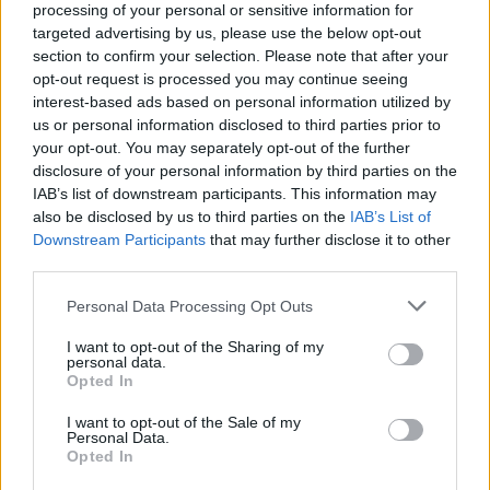
processing of your personal or sensitive information for
targeted advertising by us, please use the below opt-out
section to confirm your selection. Please note that after your
opt-out request is processed you may continue seeing
interest-based ads based on personal information utilized by
us or personal information disclosed to third parties prior to
your opt-out. You may separately opt-out of the further
disclosure of your personal information by third parties on the
IAB’s list of downstream participants. This information may
also be disclosed by us to third parties on the
IAB’s List of
Downstream Participants
that may further disclose it to other
third parties.
Please note that this website/app uses one or more Google
Personal Data Processing Opt Outs
services and may gather and store information including but
not limited to your visit or usage behaviour. You may click to
I want to opt-out of the Sharing of my
Στιγμιότυπο από την πρώτη ημέρα εργασιών του 16ου Τακτικού
personal data.
grant or deny consent to Google and its third-party tags to
Συνεδρίου της Νέας Δημοκρατίας, στο Metropolitan Expo
Opted In
use your data for below specified purposes in below Google
(Πηγή φωτογραφίας: ΓΙΩΡΓΟΣ ΚΟΝΤΑΡΙΝΗΣ / EUROKINISSI)
consent section.
I want to opt-out of the Sale of my
Personal Data.
Συνεχίζοντας τον πολιτικό και κυβερνητικό
Opted In
απολογισμό, ο Κυριάκος Μητσοτάκης επιχείρησε