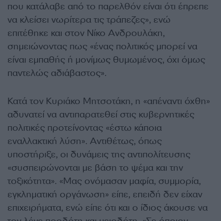
που κατάλαβε από το παρελθόν είναι ότι έπρεπε
να κλείσει νωρίτερα τις τράπεζες», ενώ
επιτέθηκε και στον Νίκο Ανδρουλάκη,
σημειώνοντας πως «ένας πολιτικός μπορεί να
είναι εμπαθής ή μονίμως θυμωμένος, όχι όμως
παντελώς αδιάβαστος».
Κατά τον Κυριάκο Μητσοτάκη, η «απέναντι όχθη»
αδυνατεί να αντιπαρατεθεί στις κυβερνητικές
πολιτικές προτείνοντας «έστω κάποια
εναλλακτική λύση». Αντιθέτως, όπως
υποστήριξε, οι δυνάμεις της αντιπολίτευσης
«συσπειρώνονται με βάση το ψέμα και την
τοξικότητα». «Μας ονόμασαν μαφία, συμμορία,
εγκληματική οργάνωση» είπε, επειδή δεν είχαν
επιχειρήματα, ενώ είπε ότι και ο ίδιος άκουσε να