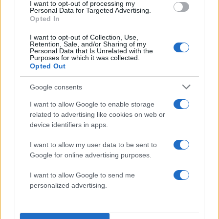
I want to opt-out of processing my
να συνδέσει την πορεία της χώρας με τη
Personal Data for Targeted Advertising.
Opted In
μετεξέλιξη της Νέας Δημοκρατίας από το 2016
μέχρι σήμερα. «Το 2016 μαζί με την Ελλάδα
I want to opt-out of Collection, Use,
Retention, Sale, and/or Sharing of my
άλλαξε και η ΝΔ», ανέφερε χαρακτηριστικά,
Personal Data that Is Unrelated with the
Purposes for which it was collected.
σημειώνοντας ότι η παράταξη «διπλασίασε τις
Opted Out
δυνάμεις της», επικρατώντας «σε τρεις εθνικές
εκλογές, δύο ευρωεκλογές και δύο
Google consents
αυτοδιοικητικές μάχες».
I want to allow Google to enable storage
related to advertising like cookies on web or
device identifiers in apps.
«Κυρίως κερδίσαμε την εμπιστοσύνη και την
αποδοχή των πολλών», υπογράμμισε,
I want to allow my user data to be sent to
περιγράφοντας τη Νέα Δημοκρατία ως «ένα
Google for online advertising purposes.
ευρύ ρεύμα προόδου και αντίστασης στον
I want to allow Google to send me
λαϊκισμό». Παράλληλα, επιχείρησε να δώσει και
personalized advertising.
ένα εσωκομματικό στίγμα, λέγοντας πως το
κόμμα πορεύεται «μακριά από ταμπέλες και πάντα