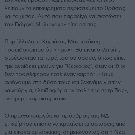
τον λένε προδότη και μειοδότη. «Σε όποιον
λείπουν τα επιχειρήματα περισσεύει το θράσος
και το μίσος. Αυτό που παραλίγο να σκοτώσει
τον Γιώργο Μυλωνάκη» είπε επίσης.
Παράλληλα, ο Κυριάκος Μητσοτάκης
προειδοποίησε ότι «η μάχη θα είναι σκληρή»,
στρέφοντας τα πυρά του σε όσους, όπως είπε,
«με αναίδεια μιλούν για “θεριστές”, όταν οι ίδιοι
δεν προσέφεραν ποτέ έναν καρπό». «Τους
αφήνουμε στη δύση τους και ξεκινάμε για την
καινούργια, ελπιδοφόρα ανατολή της πατρίδας»,
ανέφερε χαρακτηριστικά.
Ο πρωθυπουργός και πρόεδρος της ΝΔ
επιχείρησε επίσης να κρατήσει αποστάσεις από
μια εικόνα αυτάρκειας, σημειώνοντας ότι η Νέα