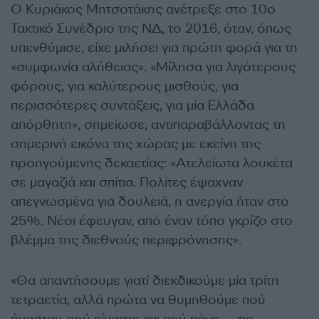
Ο Κυριάκος Μητσοτάκης ανέτρεξε στο 10ο
Τακτικό Συνέδριο της ΝΔ, το 2016, όταν, όπως
υπενθύμισε, είχε μιλήσει για πρώτη φορά για τη
«συμφωνία αλήθειας». «Μίλησα για λιγότερους
φόρους, για καλύτερους μισθούς, για
περισσότερες συντάξεις, για μία Ελλάδα
απόρθητη», σημείωσε, αντιπαραβάλλοντας τη
σημερινή εικόνα της χώρας με εκείνη της
προηγούμενης δεκαετίας: «Ατελείωτα λουκέτα
σε μαγαζιά και σπίτια. Πολίτες έψαχναν
απεγνωσμένα για δουλειά, η ανεργία ήταν στο
25%. Νέοι έφευγαν, από έναν τόπο γκρίζο στο
βλέμμα της διεθνούς περιφρόνησης».
«Θα απαντήσουμε γιατί διεκδικούμε μία τρίτη
τετραετία, αλλά πρώτα να θυμηθούμε πού
ήμασταν, πού είμαστε και πού πάμε — τις