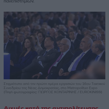
πανεπιστημίων.
Στιγμιότυπο από την πρώτη ημέρα εργασιών του 16ου Τακτικού
Συνεδρίου της Νέας Δημοκρατίας, στο Metropolitan Expo
(Πηγή φωτογραφίας: ΓΙΩΡΓΟΣ ΚΟΝΤΑΡΙΝΗΣ / EUROKINISSI)
Αιχμές κατά της αντιπολίτευσης