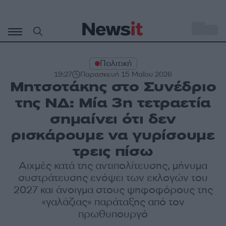
Μετάβαση
σε
o
29
περιεχόμενο
Πολιτική
19:27
Παρασκευή 15 Μαΐου 2026
Μητσοτάκης στο Συνέδριο
της ΝΔ: Μία 3η τετραετία
σημαίνει ότι δεν
ρισκάρουμε να γυρίσουμε
τρεις πίσω
Αιχμές κατά της αντιπολίτευσης, μήνυμα
συστράτευσης ενόψει των εκλογών του
2027 και άνοιγμα στους ψηφοφόρους της
«γαλάζιας» παράταξης από τον
πρωθυπουργό