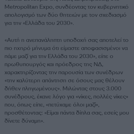
Metropolitan Expo, συνδέοντας τον κυβερνητικό
απολογισμό των δύο θητειών με τον σχεδιασμό
για την «Ελλάδα του 2030».
«Αυτή η ανεπανάληπτη υποδοχή σας αποτελεί το
πιο ηχηρό μήνυμα ότι είμαστε αποφασισμένοι να
πάμε μαζί για την Ελλάδα του 2030», είπε ο
πρωθυπουργός και πρόεδρος της ΝΔ,
χαρακτηρίζοντας την παρουσία των συνέδρων
«την καλύτερη απάντηση σε όσους μας θέλουν
δήθεν πληγωμένους». Μιλώντας στους 3.000
συνέδρους, έκανε λόγο για «νίκες, πολλές νίκες»
που, όπως είπε, «πετύχαμε όλοι μαζί»,
προσθέτοντας: «Είμαι πάντα δίπλα σας, εσείς μου
δίνετε δύναμη».