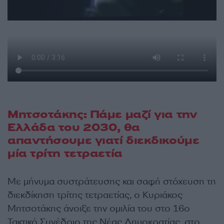
Μητσοτάκης: Πάμε μαζί για την
Ελλάδα του 2030, θα
απαντήσουμε γιατί διεκδικούμε
μία τρίτη τετραετία
Με μήνυμα συστράτευσης και σαφή στόχευση τη
διεκδίκηση τρίτης τετραετίας, ο Κυριάκος
Μητσοτάκης άνοιξε την ομιλία του στο 16ο
Τακτικό Συνέδριο της Νέας Δημοκρατίας, στο