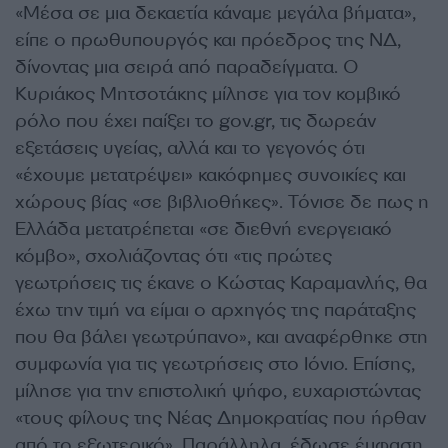
«Μέσα σε μια δεκαετία κάναμε μεγάλα βήματα»,
είπε ο πρωθυπουργός και πρόεδρος της ΝΔ,
δίνοντας μια σειρά από παραδείγματα. Ο
Κυριάκος Μητσοτάκης μίλησε για τον κομβικό
ρόλο που έχει παίξει το gov.gr, τις δωρεάν
εξετάσεις υγείας, αλλά και το γεγονός ότι
«έχουμε μετατρέψει» κακόφημες συνοικίες και
χώρους βίας «σε βιβλιοθήκες». Τόνισε δε πως η
Ελλάδα μετατρέπεται «σε διεθνή ενεργειακό
κόμβο», σχολιάζοντας ότι «τις πρώτες
γεωτρήσεις τις έκανε ο Κώστας Καραμανλής, θα
έχω την τιμή να είμαι ο αρχηγός της παράταξης
που θα βάλει γεωτρύπανο», και αναφέρθηκε στη
συμφωνία για τις γεωτρήσεις στο Ιόνιο. Επίσης,
μίλησε για την επιστολική ψήφο, ευχαριστώντας
«τους φίλους της Νέας Δημοκρατίας που ήρθαν
από το εξωτερικό». Παράλληλα, έδωσε έμφαση