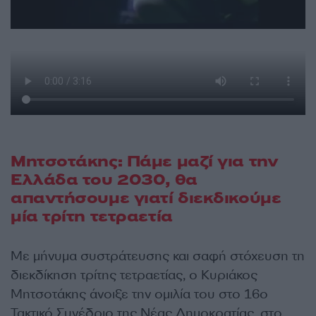
Μητσοτάκης: Πάμε μαζί για την
Ελλάδα του 2030, θα
απαντήσουμε γιατί διεκδικούμε
μία τρίτη τετραετία
Με μήνυμα συστράτευσης και σαφή στόχευση τη
διεκδίκηση τρίτης τετραετίας, ο Κυριάκος
Μητσοτάκης άνοιξε την ομιλία του στο 16ο
Τακτικό Συνέδριο της Νέας Δημοκρατίας, στο