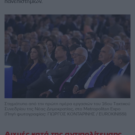
πανεπιστημίων.
Στιγμιότυπο από την πρώτη ημέρα εργασιών του 16ου Τακτικού
Συνεδρίου της Νέας Δημοκρατίας, στο Metropolitan Expo
(Πηγή φωτογραφίας: ΓΙΩΡΓΟΣ ΚΟΝΤΑΡΙΝΗΣ / EUROKINISSI)
Αιχμές κατά της αντιπολίτευσης