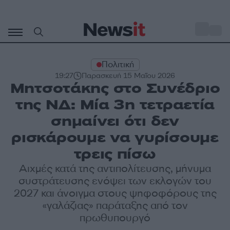
Μετάβαση
σε
o
31
περιεχόμενο
Πολιτική
19:27
Παρασκευή 15 Μαΐου 2026
Μητσοτάκης στο Συνέδριο
της ΝΔ: Μία 3η τετραετία
σημαίνει ότι δεν
ρισκάρουμε να γυρίσουμε
τρεις πίσω
Αιχμές κατά της αντιπολίτευσης, μήνυμα
συστράτευσης ενόψει των εκλογών του
2027 και άνοιγμα στους ψηφοφόρους της
«γαλάζιας» παράταξης από τον
πρωθυπουργό