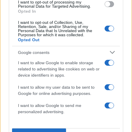
I want to opt-out of processing my
να συνδέσει την πορεία της χώρας με τη
Personal Data for Targeted Advertising.
Opted In
μετεξέλιξη της Νέας Δημοκρατίας από το 2016
μέχρι σήμερα. «Το 2016 μαζί με την Ελλάδα
I want to opt-out of Collection, Use,
Retention, Sale, and/or Sharing of my
άλλαξε και η ΝΔ», ανέφερε χαρακτηριστικά,
Personal Data that Is Unrelated with the
Purposes for which it was collected.
σημειώνοντας ότι η παράταξη «διπλασίασε τις
Opted Out
δυνάμεις της», επικρατώντας «σε τρεις εθνικές
εκλογές, δύο ευρωεκλογές και δύο
Google consents
αυτοδιοικητικές μάχες».
I want to allow Google to enable storage
related to advertising like cookies on web or
device identifiers in apps.
«Κυρίως κερδίσαμε την εμπιστοσύνη και την
αποδοχή των πολλών», υπογράμμισε,
I want to allow my user data to be sent to
περιγράφοντας τη Νέα Δημοκρατία ως «ένα
Google for online advertising purposes.
ευρύ ρεύμα προόδου και αντίστασης στον
I want to allow Google to send me
λαϊκισμό». Παράλληλα, επιχείρησε να δώσει και
personalized advertising.
ένα εσωκομματικό στίγμα, λέγοντας πως το
κόμμα πορεύεται «μακριά από ταμπέλες και πάντα