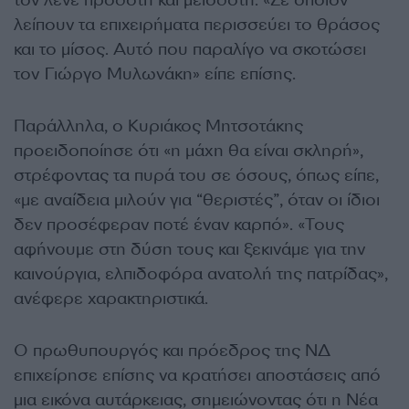
τον λένε προδότη και μειοδότη. «Σε όποιον
λείπουν τα επιχειρήματα περισσεύει το θράσος
και το μίσος. Αυτό που παραλίγο να σκοτώσει
τον Γιώργο Μυλωνάκη» είπε επίσης.
Παράλληλα, ο Κυριάκος Μητσοτάκης
προειδοποίησε ότι «η μάχη θα είναι σκληρή»,
στρέφοντας τα πυρά του σε όσους, όπως είπε,
«με αναίδεια μιλούν για “θεριστές”, όταν οι ίδιοι
δεν προσέφεραν ποτέ έναν καρπό». «Τους
αφήνουμε στη δύση τους και ξεκινάμε για την
καινούργια, ελπιδοφόρα ανατολή της πατρίδας»,
ανέφερε χαρακτηριστικά.
Ο πρωθυπουργός και πρόεδρος της ΝΔ
επιχείρησε επίσης να κρατήσει αποστάσεις από
μια εικόνα αυτάρκειας, σημειώνοντας ότι η Νέα