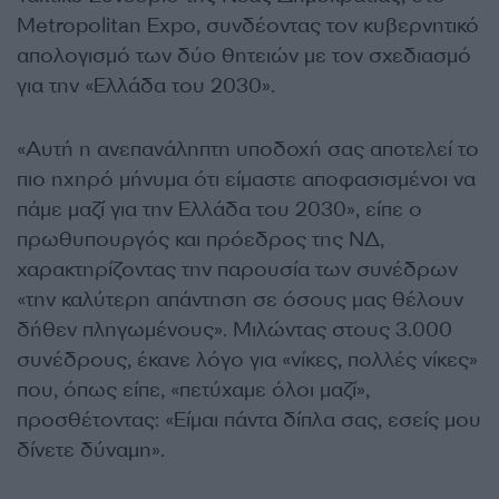
Metropolitan Expo, συνδέοντας τον κυβερνητικό
απολογισμό των δύο θητειών με τον σχεδιασμό
για την «Ελλάδα του 2030».
«Αυτή η ανεπανάληπτη υποδοχή σας αποτελεί το
πιο ηχηρό μήνυμα ότι είμαστε αποφασισμένοι να
πάμε μαζί για την Ελλάδα του 2030», είπε ο
πρωθυπουργός και πρόεδρος της ΝΔ,
χαρακτηρίζοντας την παρουσία των συνέδρων
«την καλύτερη απάντηση σε όσους μας θέλουν
δήθεν πληγωμένους». Μιλώντας στους 3.000
συνέδρους, έκανε λόγο για «νίκες, πολλές νίκες»
που, όπως είπε, «πετύχαμε όλοι μαζί»,
προσθέτοντας: «Είμαι πάντα δίπλα σας, εσείς μου
δίνετε δύναμη».