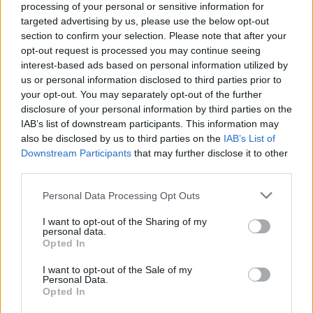
processing of your personal or sensitive information for
targeted advertising by us, please use the below opt-out
section to confirm your selection. Please note that after your
opt-out request is processed you may continue seeing
interest-based ads based on personal information utilized by
us or personal information disclosed to third parties prior to
your opt-out. You may separately opt-out of the further
disclosure of your personal information by third parties on the
IAB’s list of downstream participants. This information may
also be disclosed by us to third parties on the
IAB’s List of
Downstream Participants
that may further disclose it to other
third parties.
Please note that this website/app uses one or more Google
Personal Data Processing Opt Outs
services and may gather and store information including but
not limited to your visit or usage behaviour. You may click to
I want to opt-out of the Sharing of my
Στιγμιότυπο από την πρώτη ημέρα εργασιών του 16ου Τακτικού
personal data.
grant or deny consent to Google and its third-party tags to
Συνεδρίου της Νέας Δημοκρατίας, στο Metropolitan Expo
Opted In
use your data for below specified purposes in below Google
(Πηγή φωτογραφίας: ΓΙΩΡΓΟΣ ΚΟΝΤΑΡΙΝΗΣ / EUROKINISSI)
consent section.
I want to opt-out of the Sale of my
Personal Data.
Συνεχίζοντας τον πολιτικό και κυβερνητικό
Opted In
απολογισμό, ο Κυριάκος Μητσοτάκης επιχείρησε