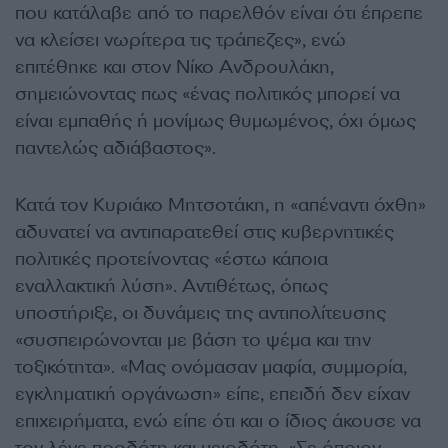
που κατάλαβε από το παρελθόν είναι ότι έπρεπε
να κλείσει νωρίτερα τις τράπεζες», ενώ
επιτέθηκε και στον Νίκο Ανδρουλάκη,
σημειώνοντας πως «ένας πολιτικός μπορεί να
είναι εμπαθής ή μονίμως θυμωμένος, όχι όμως
παντελώς αδιάβαστος».
Κατά τον Κυριάκο Μητσοτάκη, η «απέναντι όχθη»
αδυνατεί να αντιπαρατεθεί στις κυβερνητικές
πολιτικές προτείνοντας «έστω κάποια
εναλλακτική λύση». Αντιθέτως, όπως
υποστήριξε, οι δυνάμεις της αντιπολίτευσης
«συσπειρώνονται με βάση το ψέμα και την
τοξικότητα». «Μας ονόμασαν μαφία, συμμορία,
εγκληματική οργάνωση» είπε, επειδή δεν είχαν
επιχειρήματα, ενώ είπε ότι και ο ίδιος άκουσε να