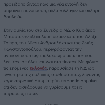
προειδοποιώντας πως μια νέα εντολή δεν
σημαίνει επανάπαυση, αλλά «αλλαγές και σκληρή
δουλειά».
Στην ομιλία του στο Συνέδριο ΝΔ, ο Κυριάκος
Μητσοτάκης εξαπέλυσε αιχμές κατά του Αλέξη
Τσίπρα, του Νίκου Ανδρουλάκη και της Ζωής
Κωνσταντοπούλου, περιγράφοντας την
αντιπολίτευση ως «πολύχρωμο μέτωπο» που
λέει «όχι σε όλα» και «ναι στο τίποτα». Με φόντο
τις επόμενες
εκλογές
, παρουσίασε τη ΝΔ ως
εγγυήτρια της πολιτικής σταθερότητας, λέγοντας
χαρακτηριστικά ότι «μία τρίτη τετραετία σημαίνει
ότι δεν ρισκάρουμε να γυρίσουμε τρεις
τετραετίες πίσω».
ΔΙΑΦΗΜΙΣΗ