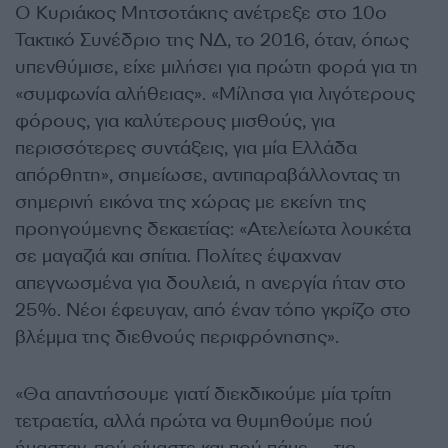
Ο Κυριάκος Μητσοτάκης ανέτρεξε στο 10ο
Τακτικό Συνέδριο της ΝΔ, το 2016, όταν, όπως
υπενθύμισε, είχε μιλήσει για πρώτη φορά για τη
«συμφωνία αλήθειας». «Μίλησα για λιγότερους
φόρους, για καλύτερους μισθούς, για
περισσότερες συντάξεις, για μία Ελλάδα
απόρθητη», σημείωσε, αντιπαραβάλλοντας τη
σημερινή εικόνα της χώρας με εκείνη της
προηγούμενης δεκαετίας: «Ατελείωτα λουκέτα
σε μαγαζιά και σπίτια. Πολίτες έψαχναν
απεγνωσμένα για δουλειά, η ανεργία ήταν στο
25%. Νέοι έφευγαν, από έναν τόπο γκρίζο στο
βλέμμα της διεθνούς περιφρόνησης».
«Θα απαντήσουμε γιατί διεκδικούμε μία τρίτη
τετραετία, αλλά πρώτα να θυμηθούμε πού
ήμασταν, πού είμαστε και πού πάμε — τις