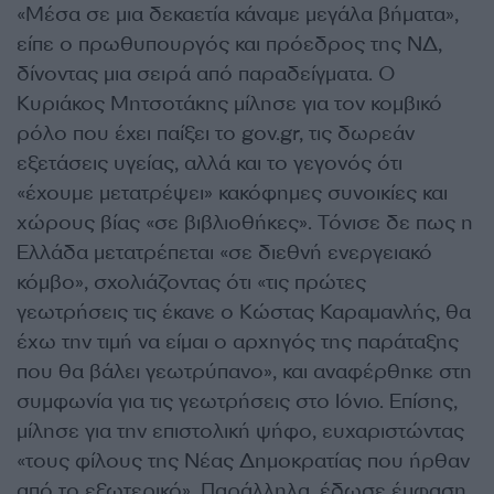
«Μέσα σε μια δεκαετία κάναμε μεγάλα βήματα»,
είπε ο πρωθυπουργός και πρόεδρος της ΝΔ,
δίνοντας μια σειρά από παραδείγματα. Ο
Κυριάκος Μητσοτάκης μίλησε για τον κομβικό
ρόλο που έχει παίξει το gov.gr, τις δωρεάν
εξετάσεις υγείας, αλλά και το γεγονός ότι
«έχουμε μετατρέψει» κακόφημες συνοικίες και
χώρους βίας «σε βιβλιοθήκες». Τόνισε δε πως η
Ελλάδα μετατρέπεται «σε διεθνή ενεργειακό
κόμβο», σχολιάζοντας ότι «τις πρώτες
γεωτρήσεις τις έκανε ο Κώστας Καραμανλής, θα
έχω την τιμή να είμαι ο αρχηγός της παράταξης
που θα βάλει γεωτρύπανο», και αναφέρθηκε στη
συμφωνία για τις γεωτρήσεις στο Ιόνιο. Επίσης,
μίλησε για την επιστολική ψήφο, ευχαριστώντας
«τους φίλους της Νέας Δημοκρατίας που ήρθαν
από το εξωτερικό». Παράλληλα, έδωσε έμφαση