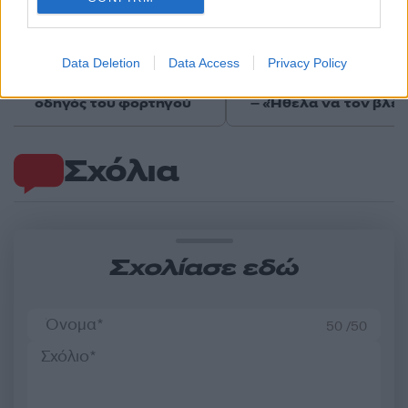
Τροχαίο στις Σέρρες:
Μυστράς: 11 μήνες μ
«Ξαφνικά μου ήρθε το
αναστολή στον 55χρ
Data Deletion
Data Access
Privacy Policy
αυτοκίνητο, προσπάθησα
που έκρυβε τον νεκ
να φύγω αριστερά» λέει ο
πατέρα του σε καταψ
οδηγός του φορτηγού
– «Ήθελα να τον βλέ
Σχόλια
Σχολίασε εδώ
50 /50