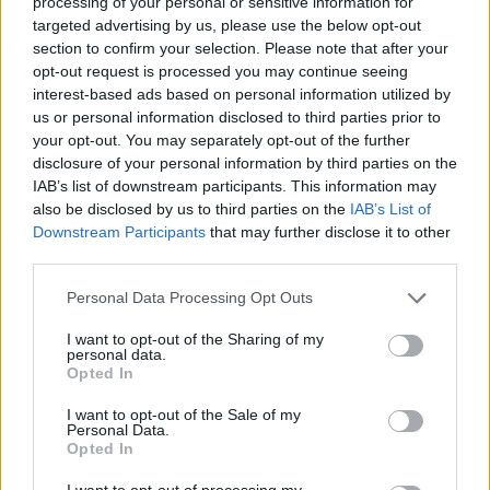
processing of your personal or sensitive information for
targeted advertising by us, please use the below opt-out
section to confirm your selection. Please note that after your
Ζωή Κωνσταντοπούλου
: Πού προβλέπεται να
opt-out request is processed you may continue seeing
μου απευθύνεστε έτσι;
interest-based ads based on personal information utilized by
us or personal information disclosed to third parties prior to
your opt-out. You may separately opt-out of the further
Γιώργος Λαμπρούλης
: Δεν κατάλαβα; Μου
disclosure of your personal information by third parties on the
ζητήσατε με νεύμα το λόγο. Σας είδα αλλά
IAB’s list of downstream participants. This information may
επιτρέψτε μου να ενημερώσω το Σώμα για τον
also be disclosed by us to third parties on the
IAB’s List of
τρόπο που θα συνεχίσουμε.
Downstream Participants
that may further disclose it to other
third parties.
Ζωή Κωνσταντοπούλου
: Πού προβλέπεται να
Please note that this website/app uses one or more Google
Personal Data Processing Opt Outs
services and may gather and store information including but
μου μιλάτε έτσι;
not limited to your visit or usage behaviour. You may click to
I want to opt-out of the Sharing of my
personal data.
grant or deny consent to Google and its third-party tags to
Opted In
Γιώργος Λαμπρούλης
: Λοιπόν διακόπτεται η
use your data for below specified purposes in below Google
consent section.
συνεδρίαση.
I want to opt-out of the Sale of my
Personal Data.
Opted In
ΔΙΑΦΗΜΙΣΗ
I want to opt-out of processing my