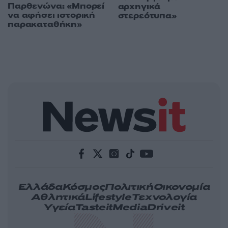
Παρθενώνα: «Μπορεί
αρχηγικά
να αφήσει ιστορική
στερεότυπα»
παρακαταθήκη»
Ελλάδα
Κόσμος
Πολιτική
Οικονομία
Αθλητικά
Lifestyle
Τεχνολογία
Υγεία
Tasteit
Media
Driveit