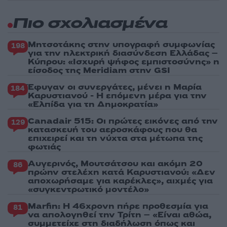
Πιο σχολιασμένα
Μητσοτάκης στην υπογραφή συμφωνίας
198
για την ηλεκτρική διασύνδεση Ελλάδας –
Κύπρου: «Ισχυρή ψήφος εμπιστοσύνης» η
είσοδος της Meridiam στην GSI
Έφυγαν οι συνεργάτες, μένει η Μαρία
184
Καρυστιανού - Η επόμενη μέρα για την
«Ελπίδα για τη Δημοκρατία»
Canadair 515: Οι πρώτες εικόνες από την
129
κατασκευή του αεροσκάφους που θα
επιχειρεί και τη νύχτα στα μέτωπα της
φωτιάς
Αυγερινός, Μουτσάτσου και ακόμη 20
86
πρώην στελέχη κατά Καρυστιανού: «Δεν
αποχωρήσαμε για καρέκλες», αιχμές για
«συγκεντρωτικό μοντέλο»
Marfin: Η 46χρονη πήρε προθεσμία για
81
να απολογηθεί την Τρίτη – «Είναι αθώα,
συμμετείχε στη διαδήλωση όπως και