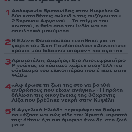
1
Δολοφονία Βρετανίδας στην Κυψέλη: Οι
δύο καταθέσεις «κλειδί» της συζύγου του
26χρονου Αφγανού – Το στίγμα του
κινητού, η θεία από την Ινδία και τα
απειλητικά μηνύματα
2
Η Ελένη Φωτοπούλου ευχήθηκε για τη
γιορτή του Άκη Παυλόπουλου: «Δεκαπέντε
χρόνια μου διδάσκει υπομονή και αγάπη»
3
Αριστοτέλης Δαμίγος: Στο Αποτεφρωτήριο
Ριτσώνας το «ύστατο χαίρε» στον Έλληνα
σύνδεσμο του ελικοπτέρου που έπεσε στην
Ψάθα
4
«Αφιέρωσε τη ζωή της στο να βοηθά
ανθρώπους που είχαν ανάγκη» - Η πρώτη
δήλωση της οικογένειας της 38χρονης
Λίζα που βρέθηκε νεκρή στην Κυψέλη
5
Η Αγγελική Ηλιάδη περιγράφει το θαύμα
που έζησε και πώς είδε τον Χριστό μπροστά
της: «Ήταν ό,τι πιο όμορφο έχω δει στη ζωή
μου»