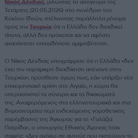
Νίκος Δένδιας
, μιλώντας το απόγευμα της
Τετάρτης (20.05.2026) στο συνέδριο του
Κύκλου Ιδεών, στέλνοντας παράλληλα μήνυμα
προς την
Τουρκία
ότι η Ελλάδα δεν διεκδικεί
τίποτα, αλλά δεν πρόκειται και να αφήσει
αναπάντητη οποιαδήποτε αμφισβήτηση.
Ο Νίκος Δένδιας υπογράμμισε ότι η Ελλάδα «δεν
έχει την παραμικρή διεκδίκηση απέναντι στην
Τουρκία», πρόσθεσε όμως πως, εάν υπάρξει νέα
επιχειρησιακή κρίση στο Αιγαίο, η χώρα θα
υπερασπιστεί τα σύνορα και τα δικαιώματά
της. Αναφερόμενος στα ελληνοτουρκικά και στα
δημοσιεύματα περί ενδεχόμενης νομοθετικής
παρέμβασης της Άγκυρας για τη «Γαλάζια
Πατρίδα», ο υπουργός Εθνικής Άμυνας ήταν
σαφής: «Δεν ανήκω σε αυτούς που πιστεύουν το