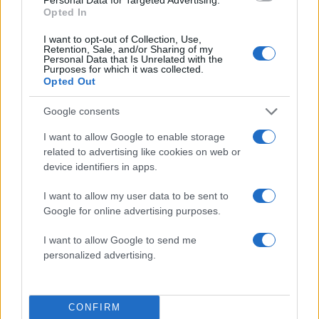
Opted In
I want to opt-out of Collection, Use,
Retention, Sale, and/or Sharing of my
Πιο δημοφιλή
Personal Data that Is Unrelated with the
Purposes for which it was collected.
Opted Out
1
Κωνσταντίνος Αργυρός και Αλεξάνδρα
Νίκα κάνουν διακοπές με πολυτελές γιοτ
με τα δύο παιδιά τους
Google consents
2
Η Άννα Βίσση ξετρελάθηκε με μπάντα που
I want to allow Google to enable storage
έπαιζε Τσιτσάνη στο Φισκάρδο και τους
related to advertising like cookies on web or
πρότεινε συνεργασία
device identifiers in apps.
3
Θρήνος για τον Λιονέλ Μέσι – Πέθανε ο
πατέρας του, Χόρχε
I want to allow my user data to be sent to
Google for online advertising purposes.
4
Ελίζαμπεθ Ελέτσι και Νεκτάριος Λεμονίδης
πήγαν στον Άγιο Νεκτάριο Βούλας για να
I want to allow Google to send me
πάρουν την ευχή για τον γιο τους
personalized advertising.
5
Ηφαίστειο Σαντορίνης: Ένας 15χρονος που
δεν πρόλαβε να ξεφύγει από το τσουνάμι
μπορεί να αλλάξει τη χρονολογία της
προϊστορικής έκρηξης
CONFIRM