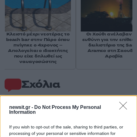
Κλειστό μέχρι νεοτέρας το
Οι Χούθι ανέλαβαν τ
beach bar στην Πάρο όπου
ευθύνη για την επίθεσ
πνίγηκε ο 4χρονος –
διυλιστήριο της Saud
Απολογείται ο ιδιοκτήτης
Aramco στη Σαουδι
που είχε δηλωθεί ως
Αραβία
ναυαγοσώστης
Σχόλια
newsit.gr -
Do Not Process My Personal
Information
Σχολίασε εδώ
If you wish to opt-out of the sale, sharing to third parties, or
processing of your personal or sensitive information for
50 /50