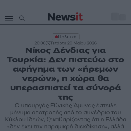
Μετάβαση
σε
o
32
περιεχόμενο
Πολιτική
20:06
Τετάρτη 20 Μαΐου 2026
Νίκος Δένδιας για
Τουρκία: Δεν πιστεύω στο
αφήγημα των «ήρεμων
νερών», η χώρα θα
υπερασπιστεί τα σύνορά
της
Ο υπουργός Εθνικής Άμυνας έστειλε
μήνυμα αποτροπής από το συνέδριο του
Κύκλου Ιδεών, ξεκαθαρίζοντας ότι η Ελλάδα
«δεν έχει την παραμικρή διεκδίκηση», αλλά