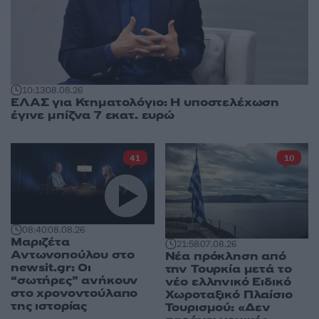
10:13
08.08.26
ΕΛΑΣ για Κτηματολόγιο: Η υποστελέχωση
έγινε μπίζνα 7 εκατ. ευρώ
41
10
08:40
08.08.26
Μαριζέτα
21:58
07.08.26
Αντωνοπούλου στο
Νέα πρόκληση από
newsit.gr: Οι
την Τουρκία μετά το
“σωτήρες” ανήκουν
νέο ελληνικό Ειδικό
στο χρονοντούλαπο
Χωροταξικό Πλαίσιο
της ιστορίας
Τουρισμού: «Δεν