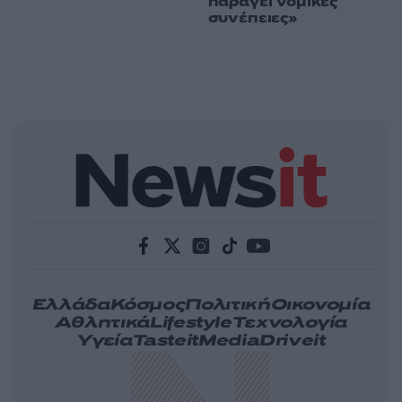
παράγει νομικές
συνέπειες»
Ελλάδα
Κόσμος
Πολιτική
Οικονομία
Αθλητικά
Lifestyle
Τεχνολογία
Υγεία
Tasteit
Media
Driveit