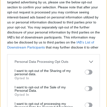
targeted advertising by us, please use the below opt-out
section to confirm your selection. Please note that after your
opt-out request is processed you may continue seeing
interest-based ads based on personal information utilized by
us or personal information disclosed to third parties prior to
your opt-out. You may separately opt-out of the further
2000 /2000
disclosure of your personal information by third parties on the
Υποβολή σχολίου
IAB’s list of downstream participants. This information may
also be disclosed by us to third parties on the
IAB’s List of
Downstream Participants
that may further disclose it to other
Όροι Χρήσης
. Το site προστατεύεται από reCAPTCHA, ισχύουν
Πολιτική Απορρήτου
&
Όροι Χρήσης
της Google.
third parties.
Πολιτική
Please note that this website/app uses one or more Google
Personal Data Processing Opt Outs
ΝΙΚΟΣ ΔΕΝΔΙΑΣ
ΤΟΥΡΚΙΑ
services and may gather and store information including but
not limited to your visit or usage behaviour. You may click to
I want to opt-out of the Sharing of my
personal data.
Share:
grant or deny consent to Google and its third-party tags to
Opted In
use your data for below specified purposes in below Google
consent section.
Ακολουθήστε το Νewsit.gr στο
Google News
και
I want to opt-out of the Sale of my
Personal Data.
ενημερωθείτε πρώτοι για όλη την ειδησεογραφία και τα
Opted In
τελευταία νέα
της ημέρας
I want to opt-out of processing my
Personal Data for Targeted Advertising.