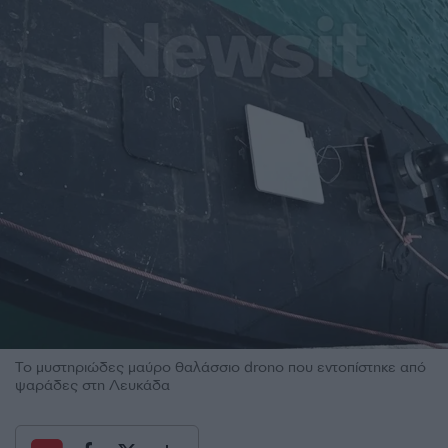
Το μυστηριώδες μαύρο θαλάσσιο drono που εντοπίστηκε από
ψαράδες στη Λευκάδα