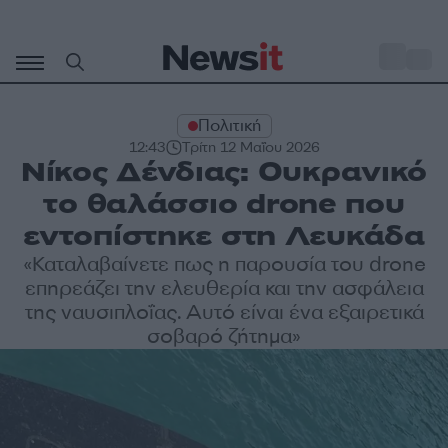
Μετάβαση
σε
o
30
περιεχόμενο
Πολιτική
12:43
Τρίτη 12 Μαΐου 2026
Νίκος Δένδιας: Ουκρανικό
το θαλάσσιο drone που
εντοπίστηκε στη Λευκάδα
«Καταλαβαίνετε πως η παρουσία του drone
επηρεάζει την ελευθερία και την ασφάλεια
της ναυσιπλοΐας. Αυτό είναι ένα εξαιρετικά
σοβαρό ζήτημα»