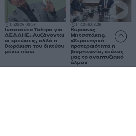
14:28
06.08.26
14:13
06.08.26
Ινστιτούτο Τσίπρα για
Κυριάκος
ΔΕΔΔΗΕ: Αυξάνονται
Μητσοτάκης:
οι χρεώσεις, αλλά η
«Στρατηγική
θωράκιση του δικτύου
προτεραιότητα η
μένει πίσω
βιομηχανία, στόχος
μας το αναπτυξιακό
άλμα»