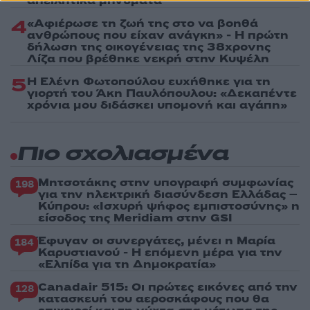
απειλητικά μηνύματα
4
«Αφιέρωσε τη ζωή της στο να βοηθά
ανθρώπους που είχαν ανάγκη» - Η πρώτη
δήλωση της οικογένειας της 38χρονης
Λίζα που βρέθηκε νεκρή στην Κυψέλη
5
Η Ελένη Φωτοπούλου ευχήθηκε για τη
γιορτή του Άκη Παυλόπουλου: «Δεκαπέντε
χρόνια μου διδάσκει υπομονή και αγάπη»
Πιο σχολιασμένα
Μητσοτάκης στην υπογραφή συμφωνίας
198
για την ηλεκτρική διασύνδεση Ελλάδας –
Κύπρου: «Ισχυρή ψήφος εμπιστοσύνης» η
είσοδος της Meridiam στην GSI
Έφυγαν οι συνεργάτες, μένει η Μαρία
184
Καρυστιανού - Η επόμενη μέρα για την
«Ελπίδα για τη Δημοκρατία»
Canadair 515: Οι πρώτες εικόνες από την
128
κατασκευή του αεροσκάφους που θα