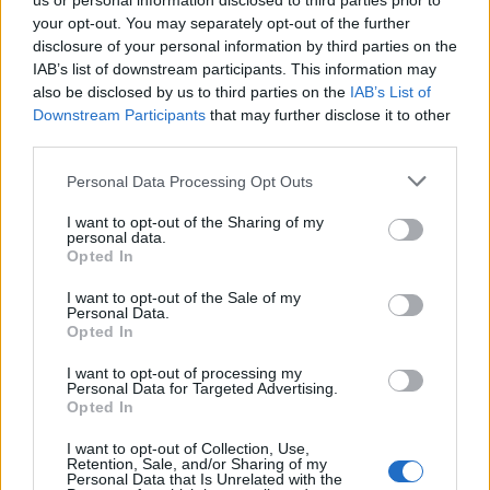
us or personal information disclosed to third parties prior to
your opt-out. You may separately opt-out of the further
Σχολίασε εδώ
disclosure of your personal information by third parties on the
IAB’s list of downstream participants. This information may
also be disclosed by us to third parties on the
IAB’s List of
50 /50
Downstream Participants
that may further disclose it to other
third parties.
Please note that this website/app uses one or more Google
Personal Data Processing Opt Outs
services and may gather and store information including but
not limited to your visit or usage behaviour. You may click to
I want to opt-out of the Sharing of my
personal data.
2000 /2000
grant or deny consent to Google and its third-party tags to
Opted In
use your data for below specified purposes in below Google
Υποβολή σχολίου
consent section.
I want to opt-out of the Sale of my
Personal Data.
Opted In
Όροι Χρήσης
. Το site προστατεύεται από reCAPTCHA, ισχύουν
Πολιτική Απορρήτου
&
Όροι Χρήσης
της Google.
I want to opt-out of processing my
Πολιτική
Personal Data for Targeted Advertising.
Opted In
ΛΕΥΚΑΔΑ
ΝΙΚΟΣ ΔΕΝΔΙΑΣ
I want to opt-out of Collection, Use,
Share:
Retention, Sale, and/or Sharing of my
Personal Data that Is Unrelated with the