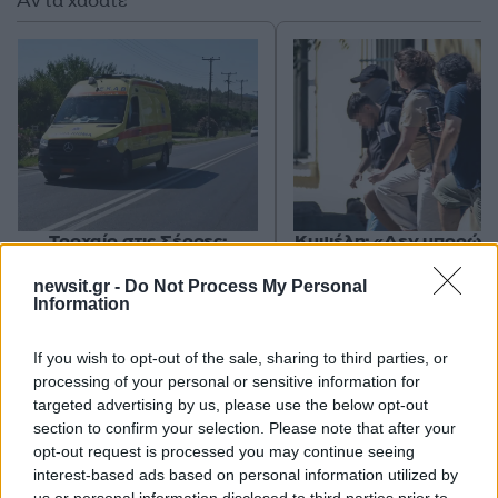
Αν τα χάσατε
Τροχαίο στις Σέρρες:
Κυψέλη: «Δεν μπορώ ν
Μητέρα και γιος
πιστέψω» – Σοκαρισμ
σκοτώθηκαν όταν το
το ζευγάρι Αμερικαν
newsit.gr -
Do Not Process My Personal
αυτοκίνητό τους
που φιλοξενούσε το
Information
συγκρούστηκε με φορτηγό
26χρονο Αφγανό σ
Λέσβο
If you wish to opt-out of the sale, sharing to third parties, or
processing of your personal or sensitive information for
targeted advertising by us, please use the below opt-out
Σχόλια
section to confirm your selection. Please note that after your
opt-out request is processed you may continue seeing
interest-based ads based on personal information utilized by