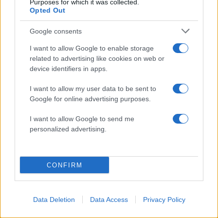
Purposes for which it was collected.
Ακολουθήστε το Νewsit.gr στο
Google News
και
Opted Out
ενημερωθείτε πρώτοι για όλη την ειδησεογραφία και τα
τελευταία νέα
της ημέρας
Google consents
I want to allow Google to enable storage
related to advertising like cookies on web or
device identifiers in apps.
Πιο δημοφιλή
I want to allow my user data to be sent to
Google for online advertising purposes.
1
Συγκίνηση στο τελευταίο αντίο στον Λάκη
Χαλκιά: Με την «Φάμπρικα», λαούτο και
I want to allow Google to send me
κλαρίνα αποχαιρέτησαν την εμβληματική
personalized advertising.
φωνή της μεταπολίτευσης
2
Ο Κώστας Σαμαράς δημοσίευσε μία παιδική
φωτογραφία για την επέτειο θανάτου της
CONFIRM
αδελφής του, Λένας
3
Δολοφονία Βρετανίδας στην Κυψέλη: Οι
δύο καταθέσεις «κλειδί» της συζύγου του
Data Deletion
Data Access
Privacy Policy
26χρονου Αφγανού – Το στίγμα του
κινητού, η θεία από την Ινδία και τα