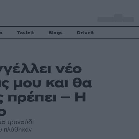
o
Αθήνα
33
C
a
Tasteit
Blogs
Driveit
γέλλει νέο
ς μου και θα
 πρέπει – Η
ο
το τραγούδι
ου πλύθηκαν