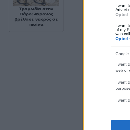
I want 
Τραγωδία στην
Advertis
Πάρο: 4χρονος
Opted 
βρέθηκε νεκρός σε
πισίνα
I want t
of my P
was col
Opted 
Google 
I want t
web or d
I want t
purpose
I want 
«Για πρώτη φορά μ