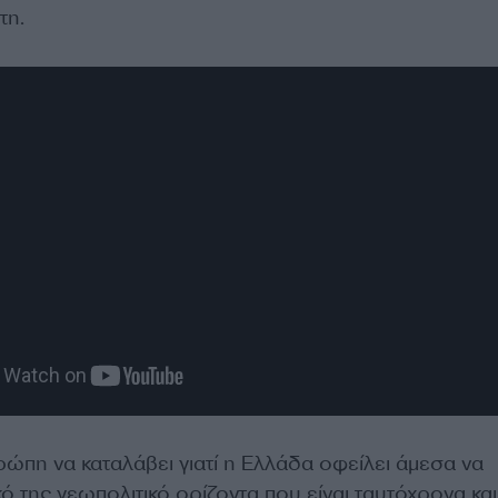
τη.
ρώπη να καταλάβει γιατί η Ελλάδα οφείλει άμεσα να
κό της γεωπολιτικό ορίζοντα που είναι ταυτόχρονα και