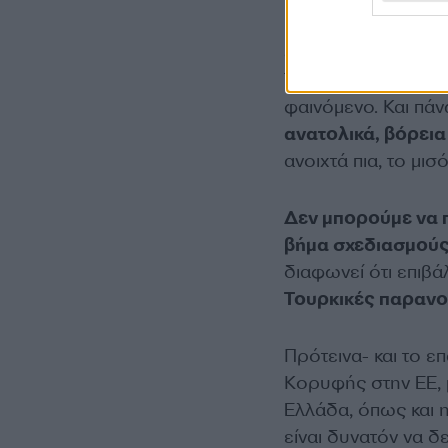
πρωτόγνωρο. Μιλά
ξετυλίγεται πλέον
Τούρκους μέσω ετα
φαινόμενο. Και πά
ανατολικά, βόρεια
ανοιχτά πια, το μισ
Δεν μπορούμε να π
βήμα σχεδιασμούς
διαφωνεί ότι επιβά
Τουρκικές παρανομ
Πρότεινα- και το 
Κορυφής στην ΕΕ, μ
Ελλάδα, όπως και 
είναι δυνατόν να δ