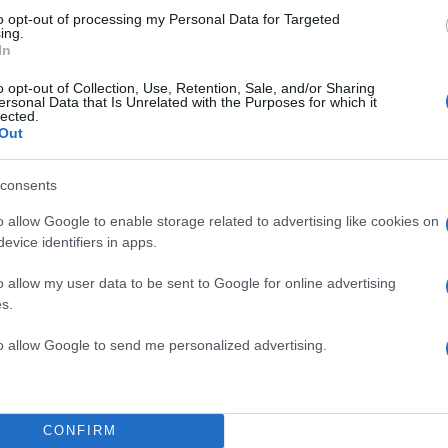
to opt-out of processing my Personal Data for Targeted
ing.
In
o opt-out of Collection, Use, Retention, Sale, and/or Sharing
ersonal Data that Is Unrelated with the Purposes for which it
lected.
Out
consents
o allow Google to enable storage related to advertising like cookies on
evice identifiers in apps.
o allow my user data to be sent to Google for online advertising
s.
to allow Google to send me personalized advertising.
CONFIRM
ετά τη Μεταπολίτευση, ζούμε σήμερα ένα φαινόμεν