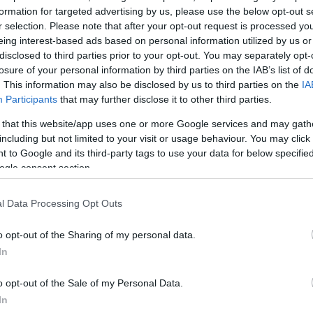
formation for targeted advertising by us, please use the below opt-out s
έκτακτη σύγκληση κορυφής στην Ευρωπαική Ένωση
.
r selection. Please note that after your opt-out request is processed y
eing interest-based ads based on personal information utilized by us or
ρεί να είναι στην περιοχή ο χρήσιμος ηλίθιος
» τόν
disclosed to third parties prior to your opt-out. You may separately opt-
losure of your personal information by third parties on the IAB’s list of
κ. Σαμαράς που άσκησε
σκληρή κριτική στην κυβέρνη
. This information may also be disclosed by us to third parties on the
IA
μα και της Βόρειας Μακεδονίας
που, όπως είπε,
Participants
that may further disclose it to other third parties.
μόσει ακόμη και την επαίσχυντη συμφωνία των
 that this website/app uses one or more Google services and may gath
including but not limited to your visit or usage behaviour. You may click 
 to Google and its third-party tags to use your data for below specifi
ΔΙΑΦΗΜΙΣΗ
ogle consent section.
l Data Processing Opt Outs
o opt-out of the Sharing of my personal data.
In
o opt-out of the Sale of my Personal Data.
In