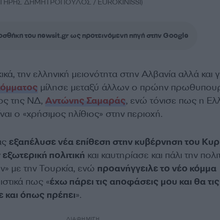
ΣΩΤΗΡΗΣ ΔΗΜΗΤΡΟΠΟΥΛΟΣ / EUROKINISSI)
σθήκη του newsit.gr ως προτεινόμενη πηγή στην Google
ικά, την ελληνική μειονότητα στην Αλβανία αλλά και γ
κόμματος
μίλησε μεταξύ άλλων ο πρώην πρωθυπου
ος της ΝΔ,
Αντώνης Σαμαράς
, ενώ τόνισε πως η Ε
ίναι ο «χρήσιμος ηλίθιος» στην περιοχή.
άς
εξαπέλυσε νέα επίθεση στην κυβέρνηση του Κυρ
 εξωτερική πολιτική
και καυτηρίασε και πάλι την πολι
» με την Τουρκία, ενώ
προανήγγειλε το νέο κόμμα
ιστικά πως «
έχω πάρει τις αποφάσεις μου και θα τις
 και όπως πρέπει
».
ΔΙΑΦΗΜΙΣΗ