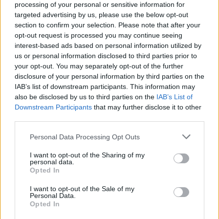
processing of your personal or sensitive information for
targeted advertising by us, please use the below opt-out
Σκληρή επίθεση στην κυβέρνηση
section to confirm your selection. Please note that after your
Μητσοτάκη
opt-out request is processed you may continue seeing
interest-based ads based on personal information utilized by
us or personal information disclosed to third parties prior to
Θα μου πείτε, θα τα κάνει αυτά η κυβέρνηση
your opt-out. You may separately opt-out of the further
disclosure of your personal information by third parties on the
Μητσοτάκη και Γεραπετρίτη; Του υπουργού των
IAB’s list of downstream participants. This information may
Εξωτερικών που είπε δημόσια “ας με πουν και
also be disclosed by us to third parties on the
IAB’s List of
μειοδότη ”και μετά μας δήλωσε και “φιλέλληνας”;
Downstream Participants
that may further disclose it to other
third parties.
Ή μήπως του υφυπουργού των Εξωτερικών ο
Please note that this website/app uses one or more Google
Personal Data Processing Opt Outs
οποίος
δήλωσε ότι δεν επεκτείνουμε στα 12
services and may gather and store information including but
not limited to your visit or usage behaviour. You may click to
I want to opt-out of the Sharing of my
μίλια γιατί …θα πέσουμε, λέει, στην Τουρκική
personal data.
grant or deny consent to Google and its third-party tags to
Opted In
στεριά;
use your data for below specified purposes in below Google
consent section.
I want to opt-out of the Sale of my
Personal Data.
Καμία σοβαρότητα, ότι να ‘ναι…
Μπορεί να
Opted In
αντιδράσει η κυβέρνηση των λεγόμενων