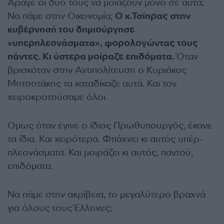
Άραγε οι δυό τους να μοιάζουν μόνο σε αυτά;
Να πάμε στην Οικονομία;
Ο κ.Τσίπρας στην
κυβέρνησή του δημιούργησε
«υπερπλεονάσματα», φορολογώντας τους
πάντες. Κι ύστερα μοίραζε επιδόματα.
Όταν
βρισκόταν στην Αντιπολίτευση ο Κυριάκος
Μητσοτάκης τα καταδίκαζε αυτά. Και τον
χειροκροτούσαμε όλοι.
Ομως όταν έγινε ο ίδιος Πρωθυπουργός, έκανε
τα ίδια. Και χειρότερα. Φτιάχνει κι αυτός υπέρ-
πλεονάσματα. Και μοιράζει κι αυτός, παντού,
επιδόματα.
Να πάμε στην ακρίβεια, το μεγαλύτερο βραχνά
για όλους τους Έλληνες;