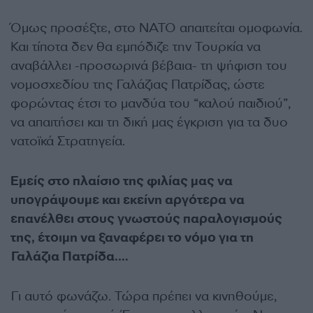
Όμως προσέξτε, στο ΝΑΤΟ απαιτείται ομοφωνία.
Και τίποτα δεν θα εμπόδιζε την Τουρκία να
αναβάλλει -προσωρινά βέβαια- τη ψήφιση του
νομοσχεδίου της Γαλάζιας Πατρίδας, ώστε
φορώντας έτσι το μανδύα του “καλού παιδιού”,
να απαιτήσει και τη δική μας έγκριση για τα δυο
νατοϊκά Στρατηγεία.
Εμείς στο πλαίσιο της φιλίας μας να
υπογράψουμε και εκείνη αργότερα να
επανέλθει στους γνωστούς παραλογισμούς
της, έτοιμη να ξαναφέρει το νόμο για τη
Γαλάζια Πατρίδα….
Γι αυτό φωνάζω. Τώρα πρέπει να κινηθούμε,