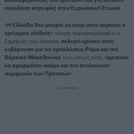
επαναφέροντας την πρότασή του για έκτακτη
σύγκληση κορυφής στην Ευρωπαική Ένωση
.
«
Η Ελλάδα δεν μπορεί να είναι στην περιοχή ο
χρήσιμος ηλίθιος
» τόνισε χαρακτηριστικά ο κ.
Σαμαράς που άσκησε
σκληρή κριτική στην
κυβέρνηση για τις προκλήσεις Ράμα και της
Βόρειας Μακεδονίας
που, όπως είπε, «
αρνείται
να εφαρμόσει ακόμη και την επαίσχυντη
συμφωνία των Πρεσπών
».
ΔΙΑΦΗΜΙΣΗ