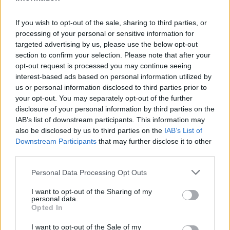
4
Ανησυχία από το ξέσπασμα του ιού του
Δυτικού Νείλου με κρούσματα στην Αττική
If you wish to opt-out of the sale, sharing to third parties, or
- «Καμπανάκι» από τον Ιατρικό Σύλλογο
processing of your personal or sensitive information for
Αθηνών για την προστασία της δημόσιας
υγείας
targeted advertising by us, please use the below opt-out
section to confirm your selection. Please note that after your
5
Πέθανε ο Γουίλιαμ Όρμπιτ, παραγωγός του
opt-out request is processed you may continue seeing
εμβληματικού άλμπουμ της Μαντόνα «Ray
interest-based ads based on personal information utilized by
of Light»
us or personal information disclosed to third parties prior to
your opt-out. You may separately opt-out of the further
disclosure of your personal information by third parties on the
Πιο σχολιασμένα
IAB’s list of downstream participants. This information may
also be disclosed by us to third parties on the
IAB’s List of
Marfin: Η 46χρονη πήρε προθεσμία για
101
Downstream Participants
that may further disclose it to other
να απολογηθεί την Τρίτη – «Είναι αθώα,
third parties.
συμμετείχε στη διαδήλωση όπως και
100.000 άτομα»
Please note that this website/app uses one or more Google
Personal Data Processing Opt Outs
Βγήκαν ξανά τα μαχαίρια στην Ελπίδα
94
services and may gather and store information including but
για τη Δημοκρατία: «Καρυστιανού,
not limited to your visit or usage behaviour. You may click to
I want to opt-out of the Sharing of my
Γρατσία και Γαλανός μετέτρεψαν το
personal data.
grant or deny consent to Google and its third-party tags to
κίνημα σε φοβικό αρχηγικό κόμμα»
Opted In
use your data for below specified purposes in below Google
Μεταφορές χρημάτων: Πότε μπορεί να
71
consent section.
I want to opt-out of the Sale of my