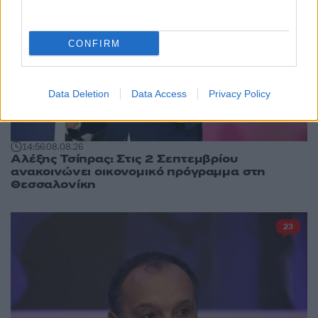
CONFIRM
Data Deletion
Data Access
Privacy Policy
14:56
08.08.26
Αλέξης Τσίπρας: Στις 2 Σεπτεμβρίου
ανακοινώνει οικονομικό πρόγραμμα στη
Θεσσαλονίκη
23