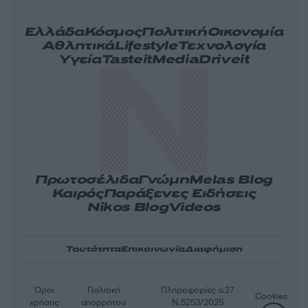
Ελλάδα
Κόσμος
Πολιτική
Οικονομία
Αθλητικά
Lifestyle
Τεχνολογία
Υγεία
Tasteit
Media
Driveit
Πρωτοσέλιδα
Γνώμη
Melas Blog
Καιρός
Παράξενες Ειδήσεις
Nikos Blog
Videos
Ταυτότητα
Επικοινωνία
Διαφήμιση
Όροι
Πολιτική
Πληροφορίες α.27
Cookies
χρήσης
απορρήτου
Ν.5253/2025