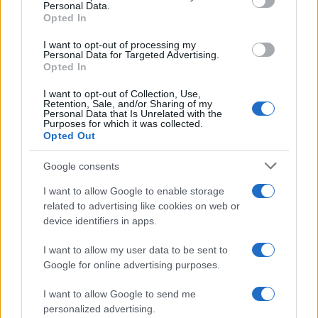
θεωρηθούν δωρεές και να επιβληθεί
Personal Data.
φόρος – Τι ισχυεί για τις γονικές παροχές
Opted In
Απίστευτο κι όμως αληθινό -
69
I want to opt-out of processing my
Aναστέλλονται τα τακτικά ραντεβού του
Personal Data for Targeted Advertising.
αγγειοχειρουργού του νοσοκομείου
Opted In
Χανίων επειδή κλάπηκε το μηχανάκι του
γιατρού
I want to opt-out of Collection, Use,
Retention, Sale, and/or Sharing of my
Σούπερ μάρκετ: Νέες μειώσεις τιμών –
60
Personal Data that Is Unrelated with the
916 προϊόντα στην εθνική πρωτοβουλία,
Purposes for which it was collected.
ανάμεσά τους 130 σχολικά
Opted Out
Google consents
I want to allow Google to enable storage
related to advertising like cookies on web or
Πολιτική: Περισσότερα
device identifiers in apps.
άρθρα
I want to allow my user data to be sent to
Google for online advertising purposes.
7
I want to allow Google to send me
personalized advertising.