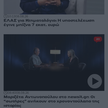
10:13
08.08.26
ΕΛΑΣ για Κτηματολόγιο: Η υποστελέχωση
έγινε μπίζνα 7 εκατ. ευρώ
20
08:40
08.08.26
Μαριζέτα Αντωνοπούλου στο newsit.gr: Οι
“σωτήρες” ανήκουν στο χρονοντούλαπο της
ιστορίας