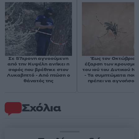
Σε 57χρονη αγνοούμενη
Έως τον Οκτώβριο 
από την Κυψέλη ανήκει η
έξαρση των κρουσμά
σορός που βρέθηκε στον
του ιού του Δυτικού Νε
Λυκαβηττό - Από πτώση ο
- Τα συμπτώματα που 
θάνατός της
πρέπει να αγνοήσου
Σχόλια