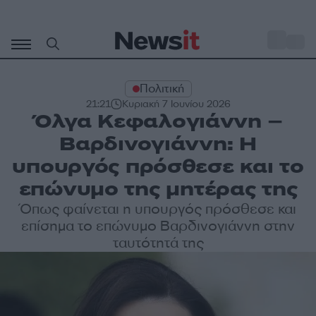
Μετάβαση
σε
o
35
περιεχόμενο
Πολιτική
21:21
Κυριακή 7 Ιουνίου 2026
Όλγα Κεφαλογιάννη –
Βαρδινογιάννη: Η
υπουργός πρόσθεσε και το
επώνυμο της μητέρας της
Όπως φαίνεται η υπουργός πρόσθεσε και
επίσημα το επώνυμο Βαρδινογιάννη στην
ταυτότητά της