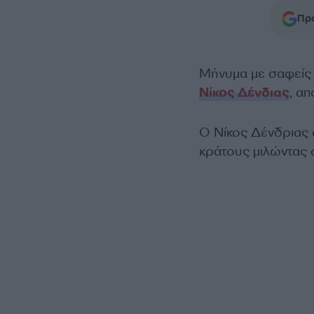
Προ
Μήνυμα με σαφείς 
Νίκος Δένδιας
, α
Ο Νίκος Δένδριας ά
κράτους μιλώντας 