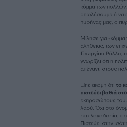
κόμμα των πολλών. 
απωλέσουμε ή να ε
πυρήνας μας, ο πυ
Μίλησε για «κόμμα 
αλήθειας, των επιχ
Γεωργίου Ράλλη, τ
γνωρίζει ότι η πολι
απέναντι στους πολ
Είπε ακόμη ότι
το κ
πιστεύει βαθιά στ
εκπροσώπους του. «
λαού. Όχι στο όνομ
στη λογοδοσία, πισ
Πιστεύει στην ισότ