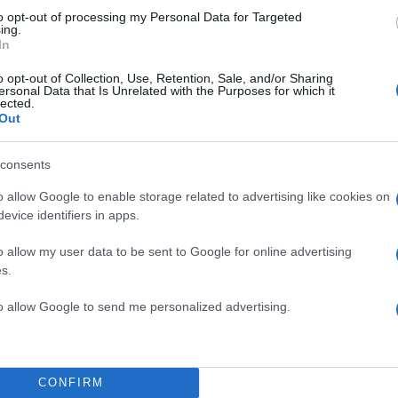
to opt-out of processing my Personal Data for Targeted
ing.
In
o opt-out of Collection, Use, Retention, Sale, and/or Sharing
ersonal Data that Is Unrelated with the Purposes for which it
lected.
Out
consents
o allow Google to enable storage related to advertising like cookies on
evice identifiers in apps.
o allow my user data to be sent to Google for online advertising
 κάποιος όταν είναι σπίτι του, με την οικογένειά του, 
s.
υ. Μαζί έχουμε περάσει πολλά. Έχουμε περάσει νίκε
ές. Μαζί μια ολόκληρη ζωή. Σε κάθε μάχη. Σε πολλές 
to allow Google to send me personalized advertising.
α την ίδια μπλε φανέλα, με το ύφος που επιβάλλει η
ο ήθος που επιβάλλει η ιστορία μας και με έναν σκοπ
κρατική, ευρωπαϊκή Ελλάδα. Μια Ελλάδα με ίσες ευκ
CONFIRM