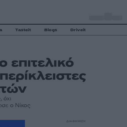
o
Αθήνα
33
C
a
Tasteit
Blogs
Driveit
ο επιτελικό
 περίκλειστες
ατών
, όχι
ωσε ο Νίκος
ΔΙΑΦΗΜΙΣΗ