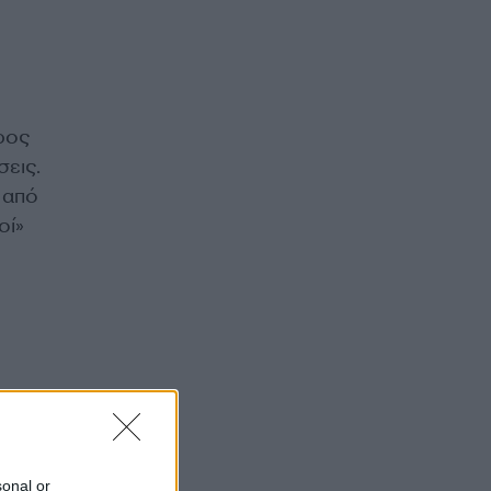
ρος
σεις.
 από
οί»
ή σε
sonal or