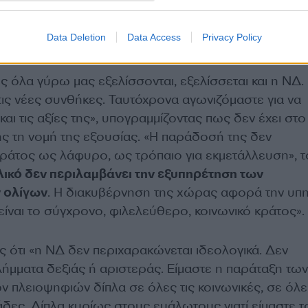
άδα που ενώνει. Μια Ελλάδα που δε διχάζει. Μια Ελ
Ελλάδα που οραματίστηκε ο Κωνσταντίνος Καραμανλή
Data Deletion
Data Access
Privacy Policy
 όλα γύρω μας εξελίσσονται, εξελίσσεται και η ΝΔ.
ις νέες συνθήκες. Ταυτόχρονα αγωνιζόμαστε για να
και τις αξίες της», υπογραμμίζοντας πως δεν έχει στο
ης τη νομή της εξουσίας. «Η παράδοσή της δεν
κράτος ως λάφυρο, ως τρόπαιο για εκμετάλλευση», τ
υλικό δεν περιλαμβάνει την εξυπηρέτηση των
 ολίγων
. Η διακυβέρνηση της χώρας αφορά την υπ
ίναι το σύγχρονο, φιλελεύθερο, κοινωνικό κράτος».
 ότι «η ΝΔ δεν περιχαρακώνεται ιδεολογικά. Δεν
λήμματα δεξιάς ή αριστεράς. Είμαστε η παράταξη των
 πλειοψηφιών δίπλα σε όλες τις κοινωνικές, σε όλες
δες. Δίπλα κυρίως στους ευάλωτους γιατί είμαστε τ