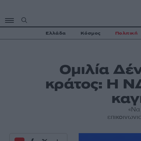
Μετάβαση
σε
περιεχόμενο
Ελλάδα
Κόσμος
Πολιτική
Ομιλία Δέν
κράτος: Η ΝΔ
καγ
«Να 
επικοινωνι