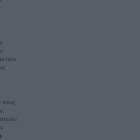
ς
ου
μα που
ης
ε τους
ου
στεύει
α.
ο