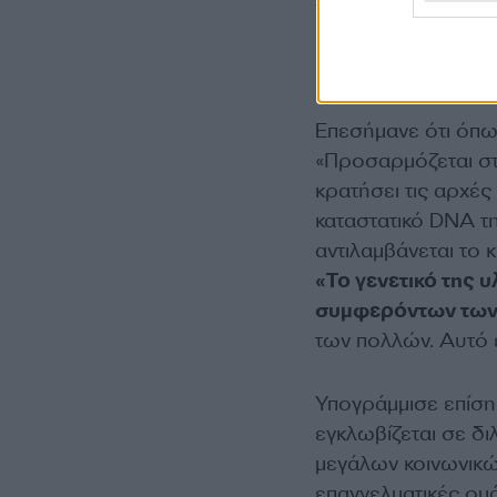
για όλους. Μια Ελλ
που ακμάζει. Την 
σημείωσε.
Επεσήμανε ότι όπως
«Προσαρμόζεται στ
κρατήσει τις αρχές 
καταστατικό DNA τ
αντιλαμβάνεται το 
«Το γενετικό της 
συμφερόντων των
των πολλών. Αυτό ε
Υπογράμμισε επίσης
εγκλωβίζεται σε δι
μεγάλων κοινωνικών
επαγγελματικές ομά