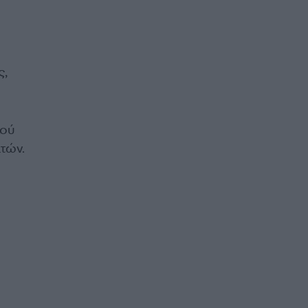
ς,
κού
τών.