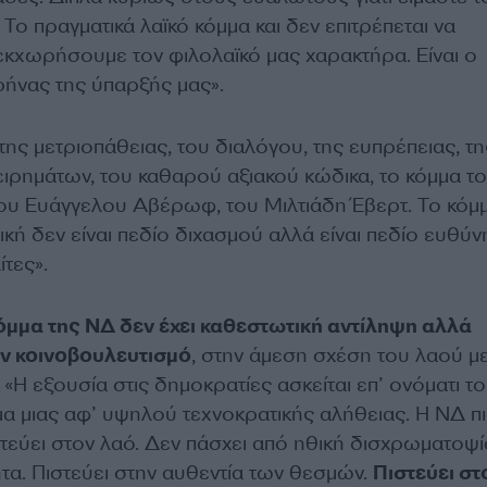
Το πραγματικά λαϊκό κόμμα και δεν επιτρέπεται να
κχωρήσουμε τον φιλολαϊκό μας χαρακτήρα. Είναι ο
ρήνας της ύπαρξής μας».
της μετριοπάθειας, του διαλόγου, της ευπρέπειας, τη
ειρημάτων, του καθαρού αξιακού κώδικα, το κόμμα τ
ου Ευάγγελου Αβέρωφ, του Μιλτιάδη Έβερτ. Το κόμ
τική δεν είναι πεδίο διχασμού αλλά είναι πεδίο ευθύν
ίτες».
όμμα της ΝΔ δεν έχει καθεστωτική αντίληψη αλλά
ον κοινοβουλευτισμό
, στην άμεση σχέση του λαού μ
Η εξουσία στις δημοκρατίες ασκείται επ’ ονόματι τ
α μιας αφ’ υψηλού τεχνοκρατικής αλήθειας. Η ΝΔ πι
τεύει στον λαό. Δεν πάσχει από ηθική δισχρωματοψί
ητα. Πιστεύει στην αυθεντία των θεσμών.
Πιστεύει στ