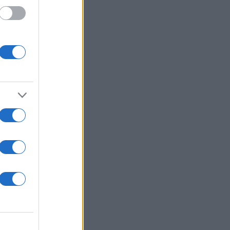
με
ς,
μάχες,
ό: μια
αιρίες