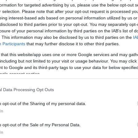
ρατίες ασκείται στο όνομα του λαού, όχι στο όνομα 
formation for targeted advertising by us, please use the below opt-out s
ρατικής αλήθειας».
r selection. Please note that after your opt-out request is processed y
eing interest-based ads based on personal information utilized by us or
disclosed to third parties prior to your opt-out. You may separately opt-
ΔΙΑΦΗΜΙΣΗ
losure of your personal information by third parties on the IAB’s list of
. This information may also be disclosed by us to third parties on the
IA
Participants
that may further disclose it to other third parties.
 that this website/app uses one or more Google services and may gath
including but not limited to your visit or usage behaviour. You may click 
 to Google and its third-party tags to use your data for below specifi
ogle consent section.
l Data Processing Opt Outs
o opt-out of the Sharing of my personal data.
In
o opt-out of the Sale of my Personal Data.
In