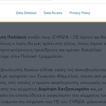
Data Deletion
Data Access
Privacy Policy
λος Πολάκης
τονίζει πως «ΣΥΡΙΖΑ – ΠΣ ήμουν και θα 
«όλους ο λαός θα μας κρίνει στο τέλος, όπως έκρινε κ
 προηγούμενους προέδρους και εμένα». Καταλήγει
ούμε στην Πολιτική Γραμματεία».
ο βουλευτής Χανίων τέθηκε εκτός της κοινοβουλευτι
 με απόφαση του Σωκράτη Φάμελλου, έπειτα από μ
εις, στις οποίες ο πρώην αναπληρωτής υπουργός υγ
λεχος του κόμματος
Δημήτρη Χατζησωκράτη
και, με
τα ότι επισπεύδεται η ανακοίνωση του κόμματος το
τά επίμονα την σύγκλιση του ΠΣ του ΣΥΡΙΖΑ -ρίχνοντα