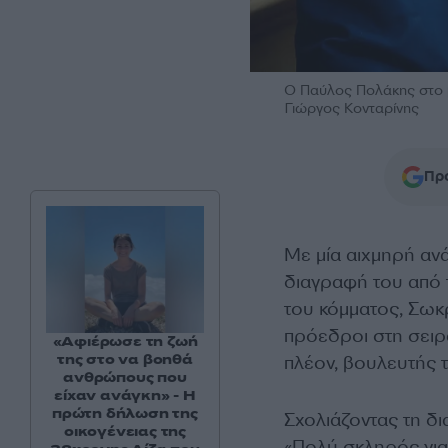
Ο Παύλος Πολάκης στο β
Γιώργος Κονταρίνης
Προ
Με μία αιχμηρή α
διαγραφή του από
του κόμματος, Σωκ
πρόεδροι στη σειρ
«Αφιέρωσε τη ζωή
της στο να βοηθά
πλέον, βουλευτής 
ανθρώπους που
είχαν ανάγκη» - Η
πρώτη δήλωση της
Σχολιάζοντας τη δ
οικογένειας της
«Πολύ σκληρός για