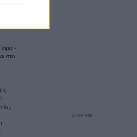
είμαι»
αι στο
κής
ία
είας
ΔΙΑΦΗΜΙΣΗ
υ
ς