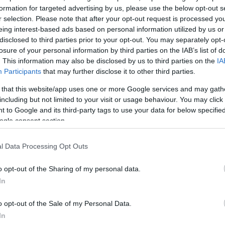
ο έκανε «χωρίς απολύτως καμία δικαιολογία». Επικρίν
formation for targeted advertising by us, please use the below opt-out s
r selection. Please note that after your opt-out request is processed y
 υποστηρίζει, ανέχεται βουλευτές να δηλώνουν πως 
eing interest-based ads based on personal information utilized by us or
λα κόμματα ή στελέχη να λειτουργούν ως εκπρόσωπο
disclosed to third parties prior to your opt-out. You may separately opt-
ορέων, ενώ ο ίδιος διαγράφηκε επειδή ζητούσε τη
losure of your personal information by third parties on the IAB’s list of
ικής Γραμματείας.
. This information may also be disclosed by us to third parties on the
IA
Participants
that may further disclose it to other third parties.
 that this website/app uses one or more Google services and may gath
ίναι και προφανώς παρακολουθεί τη διάλυση χωρίς
including but not limited to your visit or usage behaviour. You may click 
να αντιδράσει!», προσθέτει, κατηγορώντας τον
Σωκρά
 to Google and its third-party tags to use your data for below specifi
νεια.
ogle consent section.
, ο βουλευτής αναφέρει ότι «με βγάζει από την
l Data Processing Opt Outs
μάδα χωρίς καμία ενημέρωση πριν, όπως και ο
o opt-out of the Sharing of my personal data.
ήνοντας αιχμές για τον τρόπο λήψης της απόφασης
In
ΔΙΑΦΗΜΙΣΗ
o opt-out of the Sale of my Personal Data.
In