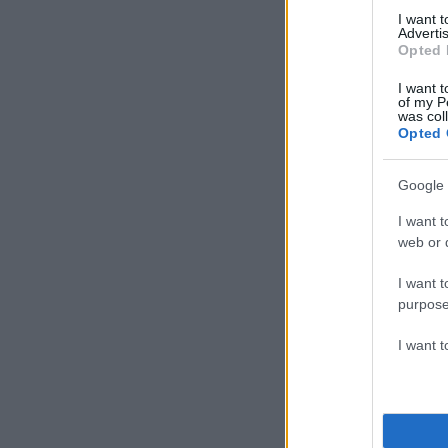
I want 
Advertis
Opted 
I want t
of my P
was col
Opted 
Google 
I want t
web or d
I want t
purpose
I want 