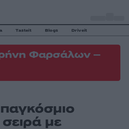
o
Αθήνα
34
C
a
Tasteit
Blogs
Driveit
 Κρήνη Φαρσάλων –
Φ
Ε
 παγκόσμιο
 σειρά με