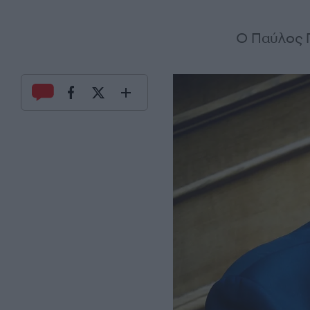
Ο Παύλος Π