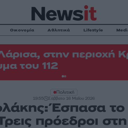
Οικονομία
Αθλητικά
Lifestyle
Medi
Λάρισα, στην περιοχή
μα του 112
Πολιτική
19:55
Σάββατο 16 Μαΐου 2026
λάκης: Έσπασα το
Τρεις πρόεδροι στη