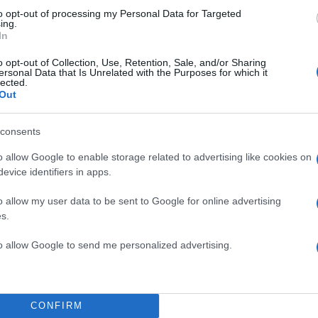
to opt-out of processing my Personal Data for Targeted
ing.
In
o opt-out of Collection, Use, Retention, Sale, and/or Sharing
ersonal Data that Is Unrelated with the Purposes for which it
lected.
Out
consents
o allow Google to enable storage related to advertising like cookies on
evice identifiers in apps.
o allow my user data to be sent to Google for online advertising
s.
to allow Google to send me personalized advertising.
CONFIRM