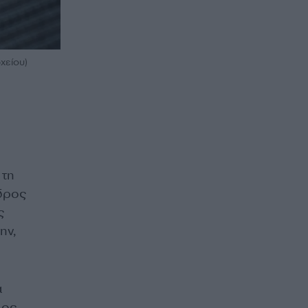
χείου)
τη
δρος
ς
ην,
ά
λος