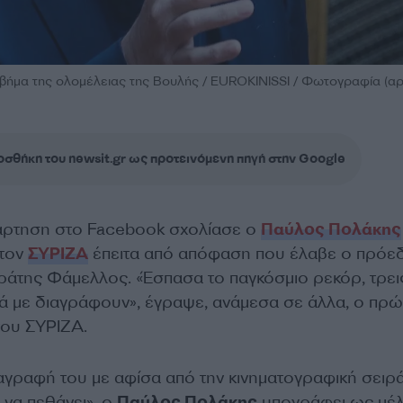
ήμα της ολομέλειας της Βουλής / EUROKINISSI / Φωτογραφία (αρ
σθήκη του newsit.gr ως προτεινόμενη πηγή στην Google
νάρτηση στο Facebook σχολίασε ο
Παύλος Πολάκης
 τον
ΣΥΡΙΖΑ
έπειτα από απόφαση που έλαβε ο πρόε
ράτης Φάμελλος. «Έσπασα το παγκόσμιο ρεκόρ, τρει
ά με διαγράφουν», έγραψε, ανάμεσα σε άλλα, ο πρώ
του ΣΥΡΙΖΑ.
ιαγραφή του με αφίσα από την κινηματογραφική σειρ
 να πεθάνει», ο
Παύλος Πολάκης
υπογράφει ως μέ