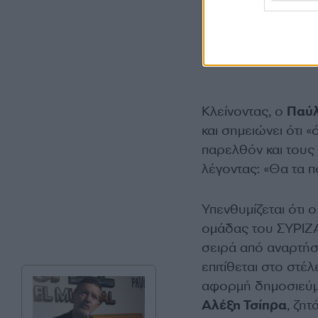
Κλείνοντας, ο
Παύ
και σημειώνει ότι 
παρελθόν και τους
λέγοντας: «Θα τα π
Υπενθυμίζεται ότι 
ομάδας του ΣΥΡΙΖΑ
σειρά από αναρτήσ
επιτίθεται στο στέ
αφορμή δημοσιεύμα
Αλέξη Τσίπρα
, ζη