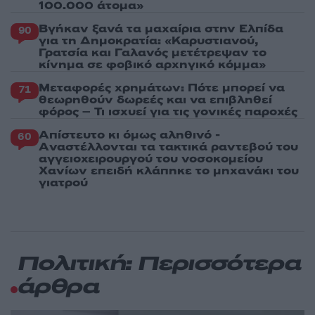
100.000 άτομα»
Βγήκαν ξανά τα μαχαίρια στην Ελπίδα
90
για τη Δημοκρατία: «Καρυστιανού,
Γρατσία και Γαλανός μετέτρεψαν το
κίνημα σε φοβικό αρχηγικό κόμμα»
Μεταφορές χρημάτων: Πότε μπορεί να
71
θεωρηθούν δωρεές και να επιβληθεί
φόρος – Τι ισχυεί για τις γονικές παροχές
Απίστευτο κι όμως αληθινό -
60
Aναστέλλονται τα τακτικά ραντεβού του
αγγειοχειρουργού του νοσοκομείου
Χανίων επειδή κλάπηκε το μηχανάκι του
γιατρού
Πολιτική: Περισσότερα
άρθρα