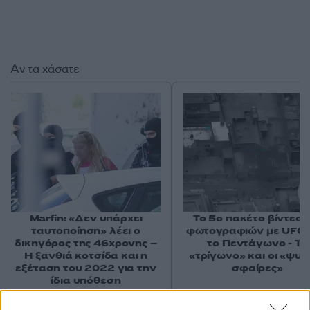
Αν τα χάσατε
Marfin: «Δεν υπάρχει
Το 5ο πακέτο βίντεο 
ταυτοποίηση» λέει ο
φωτογραφιών με UFO 
δικηγόρος της 46χρονης –
το Πεντάγωνο - Το
Η ξανθιά κοτσίδα και η
«τρίγωνο» και οι «ψυχ
εξέταση του 2022 για την
σφαίρες»
ίδια υπόθεση