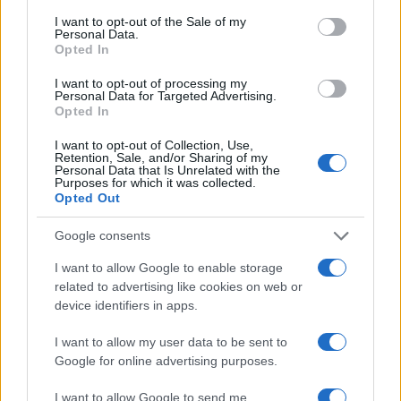
Πολιτική
consent section.
I want to opt-out of the Sale of my
ΑΛΕΞΗΣ ΤΣΙΠΡΑΣ
ΒΙΒΛΙΟ ΤΣΙΠΡΑ
Personal Data.
ΠΑΥΛΟΣ ΠΟΛΑΚΗΣ
Opted In
I want to opt-out of processing my
Share:
Personal Data for Targeted Advertising.
Opted In
Ακολουθήστε το Νewsit.gr στο
Google News
και
I want to opt-out of Collection, Use,
ενημερωθείτε πρώτοι για όλη την ειδησεογραφία και τα
Retention, Sale, and/or Sharing of my
τελευταία νέα
της ημέρας
Personal Data that Is Unrelated with the
Purposes for which it was collected.
Opted Out
Google consents
I want to allow Google to enable storage
Πιο δημοφιλή
related to advertising like cookies on web or
device identifiers in apps.
1
Σέρρες: Βίντεο ντοκουμέντο από το
τροχαίο με νεκρούς μητέρα και γιο – Ο
I want to allow my user data to be sent to
οδηγός του φορτηγού κατέγραψε τη
Google for online advertising purposes.
σύγκρουση
2
Λένα Σαμαρά: Συγκίνηση στο μνημόσυνο
I want to allow Google to send me