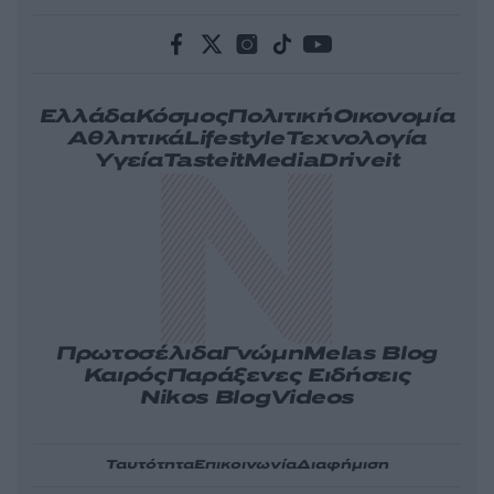
Ελλάδα
Κόσμος
Πολιτική
Οικονομία
Αθλητικά
Lifestyle
Τεχνολογία
Υγεία
Tasteit
Media
Driveit
Πρωτοσέλιδα
Γνώμη
Melas Blog
Καιρός
Παράξενες Ειδήσεις
Nikos Blog
Videos
Ταυτότητα
Επικοινωνία
Διαφήμιση