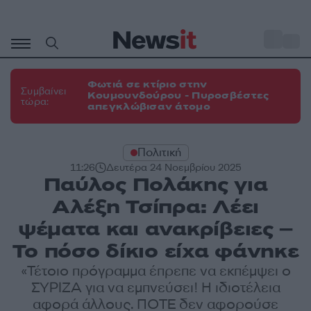
Μετάβαση
σε
o
31
περιεχόμενο
Φωτιά σε κτίριο στην
Συμβαίνει
Κουμουνδούρου - Πυροσβέστες
τώρα:
απεγκλώβισαν άτομο
Πολιτική
11:26
Δευτέρα 24 Νοεμβρίου 2025
Παύλος Πολάκης για
Αλέξη Τσίπρα: Λέει
ψέματα και ανακρίβειες –
Το πόσο δίκιο είχα φάνηκε
«Τέτοιο πρόγραμμα έπρεπε να εκπέμψει ο
ΣΥΡΙΖΑ για να εμπνεύσει! Η ιδιοτέλεια
αφορά άλλους. ΠΟΤΕ δεν αφορούσε