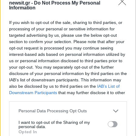
newsit.gr -
Do Not Process My Personal
Σχόλια
Information
If you wish to opt-out of the sale, sharing to third parties, or
processing of your personal or sensitive information for
targeted advertising by us, please use the below opt-out
Σχολίασε εδώ
section to confirm your selection. Please note that after your
opt-out request is processed you may continue seeing
interest-based ads based on personal information utilized by
us or personal information disclosed to third parties prior to
50 /50
your opt-out. You may separately opt-out of the further
disclosure of your personal information by third parties on the
IAB’s list of downstream participants. This information may
also be disclosed by us to third parties on the
IAB’s List of
Downstream Participants
that may further disclose it to other
2000 /2000
third parties.
Υποβολή σχολίου
Please note that this website/app uses one or more Google
Personal Data Processing Opt Outs
services and may gather and store information including but
not limited to your visit or usage behaviour. You may click to
I want to opt-out of the Sharing of my
Όροι Χρήσης
. Το site προστατεύεται από reCAPTCHA, ισχύουν
personal data.
Πολιτική Απορρήτου
&
Όροι Χρήσης
της Google.
grant or deny consent to Google and its third-party tags to
Opted In
use your data for below specified purposes in below Google