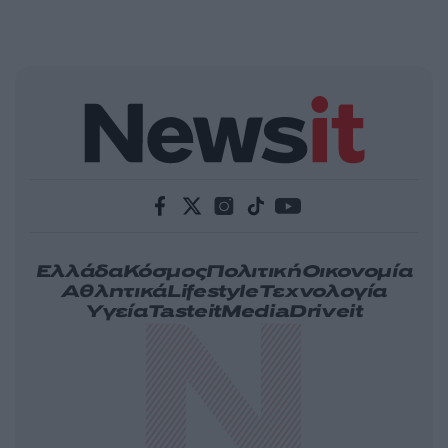
Ελλάδα
Κόσμος
Πολιτική
Οικονομία
Αθλητικά
Lifestyle
Τεχνολογία
Υγεία
Tasteit
Media
Driveit