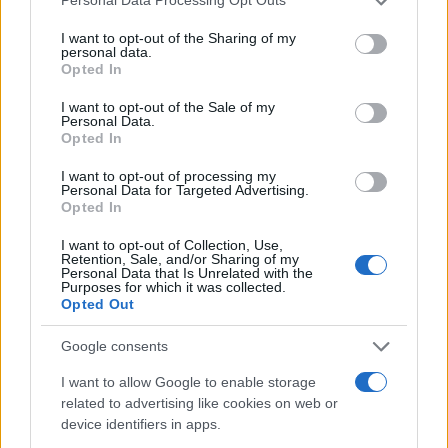
Personal Data Processing Opt Outs
services and may gather and store information including but
Νίκος Πλακιάς τόνισε:
not limited to your visit or usage behaviour. You may click to
I want to opt-out of the Sharing of my
personal data.
grant or deny consent to Google and its third-party tags to
Opted In
use your data for below specified purposes in below Google
«Ύποπτη για εσένα για εμένα είναι αληθινή με
consent section.
I want to opt-out of the Sale of my
σεβασμό με προσοχή και με αποδείξεις. Τώρα
Personal Data.
σε ποιον δίνω λαβή και τι νομίζει ο καθένας σας
Opted In
δεν θα είναι αυτό που θα με κάνει να πορευτώ
I want to opt-out of processing my
και στο υπόλοιπο αυτής της διαδικασίας. Εγώ ala
Personal Data for Targeted Advertising.
Opted In
carte δεν θα πάρω. Εγώ θα κάνω το καθήκον
μου και τίποτα άλλο, τώρα όσο για την Μαρία, ο
I want to opt-out of Collection, Use,
Retention, Sale, and/or Sharing of my
καθένας μας θα κοιμηθεί όπως έστρωσε, ελπίζω
Personal Data that Is Unrelated with the
Purposes for which it was collected.
να κατάλαβες έστω και λίγο».
Opted Out
ΔΙΑΦΗΜΙΣΗ
Google consents
I want to allow Google to enable storage
related to advertising like cookies on web or
device identifiers in apps.