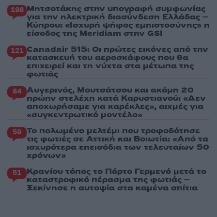
Μητσοτάκης στην υπογραφή συμφωνίας
198
για την ηλεκτρική διασύνδεση Ελλάδας –
Κύπρου: «Ισχυρή ψήφος εμπιστοσύνης» η
είσοδος της Meridiam στην GSI
Canadair 515: Οι πρώτες εικόνες από την
121
κατασκευή του αεροσκάφους που θα
επιχειρεί και τη νύχτα στα μέτωπα της
φωτιάς
Αυγερινός, Μουτσάτσου και ακόμη 20
84
πρώην στελέχη κατά Καρυστιανού: «Δεν
αποχωρήσαμε για καρέκλες», αιχμές για
«συγκεντρωτικό μοντέλο»
Το πολωμένο μελτέμι που τροφοδότησε
59
τις φωτιές σε Αττική και Βοιωτία: «Από τα
ισχυρότερα επεισόδια των τελευταίων 50
χρόνων»
Κρανίου τόπος το Πόρτο Γερμενό μετά το
51
καταστροφικό πέρασμα της φωτιάς –
Ξεκίνησε η αυτοψία στα καμένα σπίτια