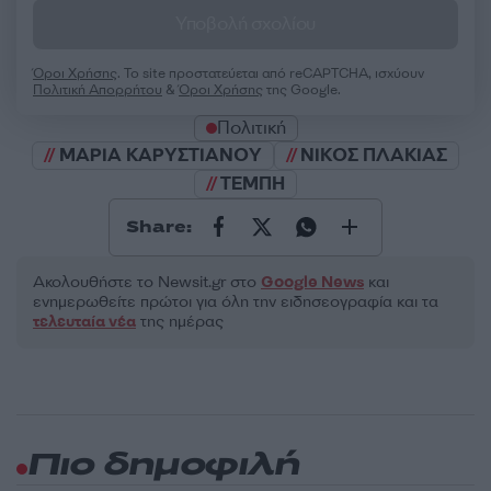
Υποβολή σχολίου
Όροι Χρήσης
. Το site προστατεύεται από reCAPTCHA, ισχύουν
Πολιτική Απορρήτου
&
Όροι Χρήσης
της Google.
Πολιτική
ΜΑΡΙΑ ΚΑΡΥΣΤΙΑΝΟΥ
ΝΙΚΟΣ ΠΛΑΚΙΑΣ
ΤΕΜΠΗ
Share:
Ακολουθήστε το Νewsit.gr στο
Google News
και
ενημερωθείτε πρώτοι για όλη την ειδησεογραφία και τα
τελευταία νέα
της ημέρας
Πιο δημοφιλή