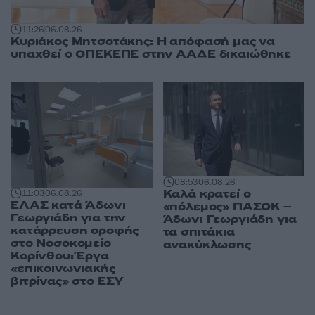
11:26
06.08.26
Κυριάκος Μητσοτάκης: Η απόφασή μας να
υπαχθεί ο ΟΠΕΚΕΠΕ στην ΑΑΔΕ δικαιώθηκε
08:53
06.08.26
Καλά κρατεί ο
11:03
06.08.26
ΕΛΑΣ κατά Άδωνι
«πόλεμος» ΠΑΣΟΚ –
Γεωργιάδη για την
Άδωνι Γεωργιάδη για
κατάρρευση οροφής
τα σπιτάκια
στο Νοσοκομείο
ανακύκλωσης
Κορίνθου: Έργα
«επικοινωνιακής
βιτρίνας» στο ΕΣΥ