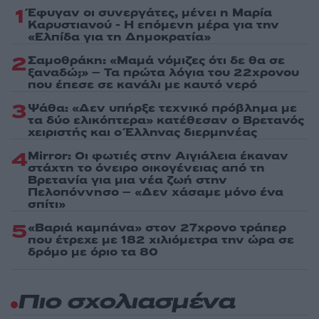
1
Έφυγαν οι συνεργάτες, μένει η Μαρία
Καρυστιανού - Η επόμενη μέρα για την
«Ελπίδα για τη Δημοκρατία»
2
Σαμοθράκη: «Μαμά νόμιζες ότι δε θα σε
ξαναδώ;» – Τα πρώτα λόγια του 22χρονου
που έπεσε σε κανάλι με καυτό νερό
3
Ψάθα: «Δεν υπήρξε τεχνικό πρόβλημα με
τα δύο ελικόπτερα» κατέθεσαν ο Βρετανός
χειριστής και ο Έλληνας διερμηνέας
4
Mirror: Οι φωτιές στην Αιγιάλεια έκαναν
στάχτη το όνειρο οικογένειας από τη
Βρετανία για μια νέα ζωή στην
Πελοπόννησο – «Δεν χάσαμε μόνο ένα
σπίτι»
5
«Βαριά καμπάνα» στον 27χρονο τράπερ
που έτρεχε με 182 χιλιόμετρα την ώρα σε
δρόμο με όριο τα 80
Πιο σχολιασμένα