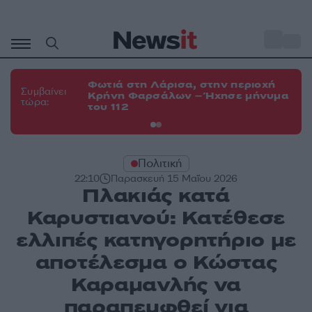
Μετάβαση
σε
o
34
περιεχόμενο
Φωτιά στη Λάρισα, στην περιοχή
Φω
Συμβαίνει
Κρήνη Φαρσάλων – Ήχησε μήνυμα
Κο
τώρα:
του 112
α
Πολιτική
22:10
Παρασκευή 15 Μαΐου 2026
Πλακιάς κατά
Καρυστιανού: Κατέθεσε
ελλιπές κατηγορητήριο με
αποτέλεσμα ο Κώστας
Καραμανλής να
παραπεμφθεί για