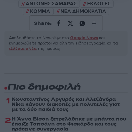
ΑΝΤΩΝΗΣ ΣΑΜΑΡΑΣ
ΕΚΛΟΓΕΣ
ΚΟΜΜΑ
ΝΕΑ ΔΗΜΟΚΡΑΤΙΑ
Share:
Ακολουθήστε το Νewsit.gr στο
Google News
και
ενημερωθείτε πρώτοι για όλη την ειδησεογραφία και τα
τελευταία νέα
της ημέρας
Πιο δημοφιλή
1
Κωνσταντίνος Αργυρός και Αλεξάνδρα
Νίκα κάνουν διακοπές με πολυτελές γιοτ
με τα δύο παιδιά τους
2
Η Άννα Βίσση ξετρελάθηκε με μπάντα που
έπαιζε Τσιτσάνη στο Φισκάρδο και τους
πρότεινε συνεργασία