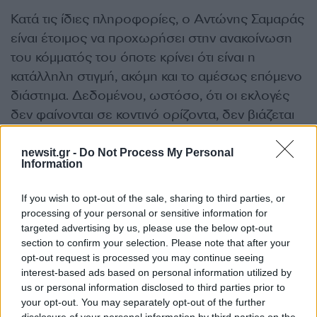
Κατά τις ίδιες πληροφορίες, ο Αντώνης Σαμαράς
είναι έτοιμος να προχωρήσει στην ανακοίνωση
του κόμματός του όποτε κρίνει ότι είναι η
κατάλληλη στιγμή, ακόμη και το αμέσως επόμενο
διάστημα. Δεδομένου, ωστόσο, ότι οι εκλογές
δεν φαίνονται σε κοντινό ορίζοντα, δεν βιάζεται
για το επόμενο βήμα…
newsit.gr -
Do Not Process My Personal
ΔΙΑΦΗΜΙΣΗ
Information
If you wish to opt-out of the sale, sharing to third parties, or
processing of your personal or sensitive information for
targeted advertising by us, please use the below opt-out
section to confirm your selection. Please note that after your
opt-out request is processed you may continue seeing
interest-based ads based on personal information utilized by
us or personal information disclosed to third parties prior to
your opt-out. You may separately opt-out of the further
disclosure of your personal information by third parties on the