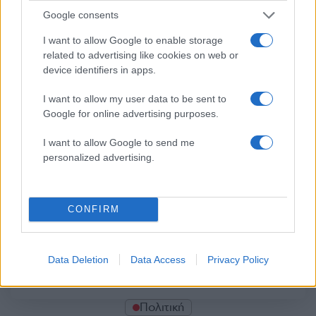
Σχόλια
Google consents
I want to allow Google to enable storage
related to advertising like cookies on web or
device identifiers in apps.
Σχολίασε εδώ
I want to allow my user data to be sent to
Google for online advertising purposes.
50 /50
I want to allow Google to send me
personalized advertising.
CONFIRM
2000 /2000
Υποβολή σχολίου
Data Deletion
Data Access
Privacy Policy
Όροι Χρήσης
. Το site προστατεύεται από reCAPTCHA, ισχύουν
Πολιτική Απορρήτου
&
Όροι Χρήσης
της Google.
Πολιτική