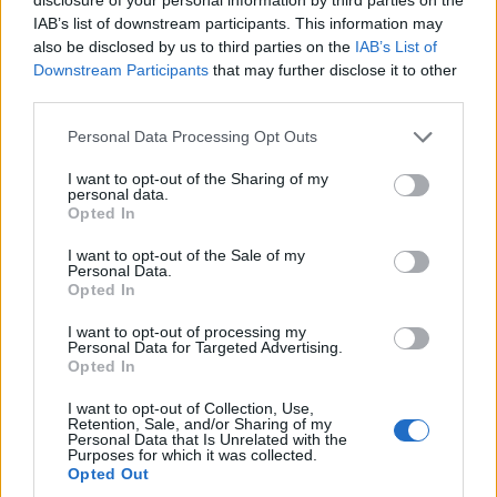
IAB’s list of downstream participants. This information may
also be disclosed by us to third parties on the
IAB’s List of
Downstream Participants
that may further disclose it to other
Αν τα χάσατε
third parties.
Please note that this website/app uses one or more Google
Personal Data Processing Opt Outs
services and may gather and store information including but
not limited to your visit or usage behaviour. You may click to
I want to opt-out of the Sharing of my
personal data.
grant or deny consent to Google and its third-party tags to
Opted In
use your data for below specified purposes in below Google
consent section.
I want to opt-out of the Sale of my
Personal Data.
Opted In
Κλειστό μέχρι νεοτέρας το
Εκρηκτικό κοκτέιλ μ
I want to opt-out of processing my
Personal Data for Targeted Advertising.
beach bar στην Πάρο όπου
40άρια και 8 μποφόρ -
Opted In
πνίγηκε ο 4χρονος –
συναγερμό η χώρα γ
Απολογείται ο ιδιοκτήτης
φωτιές, ενισχύονται 
I want to opt-out of Collection, Use,
που είχε δηλωθεί ως
άνεμοι τις επόμενες ημ
Retention, Sale, and/or Sharing of my
ναυαγοσώστης
Personal Data that Is Unrelated with the
Purposes for which it was collected.
Opted Out