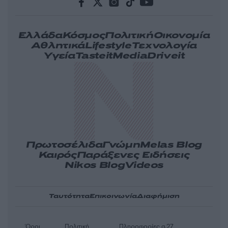
Ελλάδα
Κόσμος
Πολιτική
Οικονομία
Αθλητικά
Lifestyle
Τεχνολογία
Υγεία
Tasteit
Media
Driveit
Πρωτοσέλιδα
Γνώμη
Melas Blog
Καιρός
Παράξενες Ειδήσεις
Nikos Blog
Videos
Ταυτότητα
Επικοινωνία
Διαφήμιση
Όροι
Πολιτική
Πληροφορίες α.27