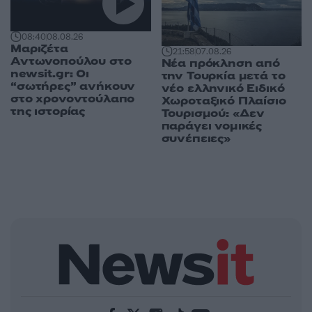
08:40
08.08.26
Μαριζέτα
21:58
07.08.26
Αντωνοπούλου στο
Νέα πρόκληση από
newsit.gr: Οι
την Τουρκία μετά το
“σωτήρες” ανήκουν
νέο ελληνικό Ειδικό
στο χρονοντούλαπο
Χωροταξικό Πλαίσιο
της ιστορίας
Τουρισμού: «Δεν
παράγει νομικές
συνέπειες»