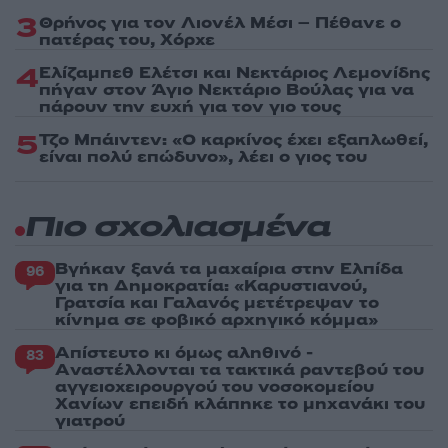
3
Θρήνος για τον Λιονέλ Μέσι – Πέθανε ο
πατέρας του, Χόρχε
4
Ελίζαμπεθ Ελέτσι και Νεκτάριος Λεμονίδης
πήγαν στον Άγιο Νεκτάριο Βούλας για να
πάρουν την ευχή για τον γιο τους
5
Τζο Μπάιντεν: «Ο καρκίνος έχει εξαπλωθεί,
είναι πολύ επώδυνο», λέει ο γιος του
Πιο σχολιασμένα
Βγήκαν ξανά τα μαχαίρια στην Ελπίδα
96
για τη Δημοκρατία: «Καρυστιανού,
Γρατσία και Γαλανός μετέτρεψαν το
κίνημα σε φοβικό αρχηγικό κόμμα»
Απίστευτο κι όμως αληθινό -
83
Aναστέλλονται τα τακτικά ραντεβού του
αγγειοχειρουργού του νοσοκομείου
Χανίων επειδή κλάπηκε το μηχανάκι του
γιατρού