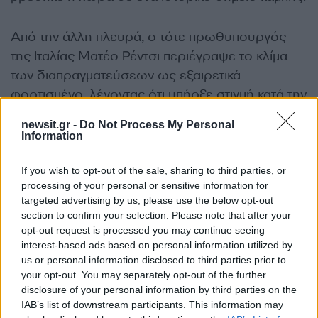
Από την άλλη πλευρά, ο τότε πρωθυπουργός
της Ιταλίας Ματέο Ρέντσι περιέγραψε το κλίμα
των διαπραγματεύσεων ως εξαιρετικά
φορτισμένο, λέγοντας ότι υπήρξε στιγμή κατά την
οποία πίστεψε πως η Ελλάδα είχε χαθεί οριστικά
newsit.gr -
Do Not Process My Personal
από τον ευρωπαϊκό πυρήνα.
Information
«Πίστεψα πως χάσαμε την Ελλάδα. Είπα στους
If you wish to opt-out of the sale, sharing to third parties, or
processing of your personal or sensitive information for
δικούς μου ότι αυτό είναι μια
targeted advertising by us, please use the below opt-out
τραγωδία»…. «Ρώτησα τη Μέρκελ αν είναι
section to confirm your selection. Please note that after your
τελείως ανόητη και το συνεχίζει όλο αυτό» είπε
opt-out request is processed you may continue seeing
interest-based ads based on personal information utilized by
μεταξύ άλλων στις δηλώσεις του.
us or personal information disclosed to third parties prior to
your opt-out. You may separately opt-out of the further
disclosure of your personal information by third parties on the
IAB’s list of downstream participants. This information may