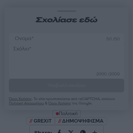
Σχολίασε εδώ
50 /50
2000 /2000
Υποβολή σχολίου
Όροι Χρήσης
. Το site προστατεύεται από reCAPTCHA, ισχύουν
Πολιτική Απορρήτου
&
Όροι Χρήσης
της Google.
Πολιτική
GREXIT
ΔΗΜΟΨΗΦΙΣΜΑ
Share: