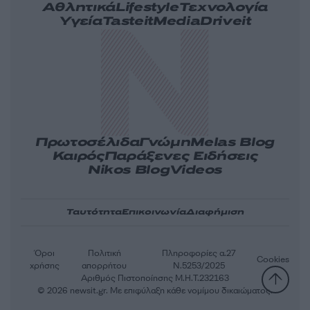
Αθλητικά
Lifestyle
Τεχνολογία
Υγεία
Tasteit
Media
Driveit
Πρωτοσέλιδα
Γνώμη
Melas Blog
Καιρός
Παράξενες Ειδήσεις
Nikos Blog
Videos
Ταυτότητα
Επικοινωνία
Διαφήμιση
Όροι
Πολιτική
Πληροφορίες α.27
Cookies
χρήσης
απορρήτου
Ν.5253/2025
Αριθμός Πιστοποίησης Μ.Η.Τ.232163
© 2026 newsit.gr. Με επιφύλαξη κάθε νομίμου δικαιώματος.