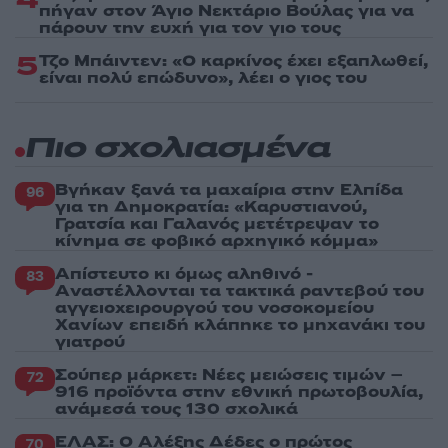
πήγαν στον Άγιο Νεκτάριο Βούλας για να
πάρουν την ευχή για τον γιο τους
5
Τζο Μπάιντεν: «Ο καρκίνος έχει εξαπλωθεί,
είναι πολύ επώδυνο», λέει ο γιος του
Πιο σχολιασμένα
Βγήκαν ξανά τα μαχαίρια στην Ελπίδα
96
για τη Δημοκρατία: «Καρυστιανού,
Γρατσία και Γαλανός μετέτρεψαν το
κίνημα σε φοβικό αρχηγικό κόμμα»
Απίστευτο κι όμως αληθινό -
83
Aναστέλλονται τα τακτικά ραντεβού του
αγγειοχειρουργού του νοσοκομείου
Χανίων επειδή κλάπηκε το μηχανάκι του
γιατρού
Σούπερ μάρκετ: Νέες μειώσεις τιμών –
72
916 προϊόντα στην εθνική πρωτοβουλία,
ανάμεσά τους 130 σχολικά
ΕΛΑΣ: Ο Αλέξης Δέδες ο πρώτος
70