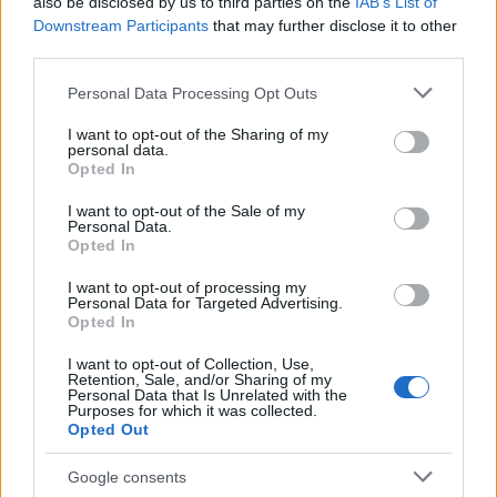
also be disclosed by us to third parties on the
IAB’s List of
Downstream Participants
that may further disclose it to other
third parties.
Please note that this website/app uses one or more Google
Personal Data Processing Opt Outs
services and may gather and store information including but
not limited to your visit or usage behaviour. You may click to
I want to opt-out of the Sharing of my
personal data.
grant or deny consent to Google and its third-party tags to
Opted In
use your data for below specified purposes in below Google
consent section.
I want to opt-out of the Sale of my
Personal Data.
Opted In
I want to opt-out of processing my
Personal Data for Targeted Advertising.
Opted In
I want to opt-out of Collection, Use,
Άνθρωποι που βρέθηκαν στις αίθουσες όπου
Retention, Sale, and/or Sharing of my
Personal Data that Is Unrelated with the
κρίθηκε η τελική συμφωνία περιέγραψαν τις
Purposes for which it was collected.
Opted Out
δραματικές ώρες πριν από την κατάληξη των
διαπραγματεύσεων, όταν ο Φρανσουά Ολάντ
Google consents