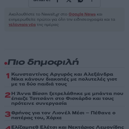
Ακολουθήστε το Νewsit.gr στο
Google News
και
ενημερωθείτε πρώτοι για όλη την ειδησεογραφία και τα
τελευταία νέα
της ημέρας
Πιο δημοφιλή
1
Κωνσταντίνος Αργυρός και Αλεξάνδρα
Νίκα κάνουν διακοπές με πολυτελές γιοτ
με τα δύο παιδιά τους
2
Η Άννα Βίσση ξετρελάθηκε με μπάντα που
έπαιζε Τσιτσάνη στο Φισκάρδο και τους
πρότεινε συνεργασία
3
Θρήνος για τον Λιονέλ Μέσι – Πέθανε ο
πατέρας του, Χόρχε
4
Ελίζαμπεθ Ελέτσι και Νεκτάριος Λεμονίδης