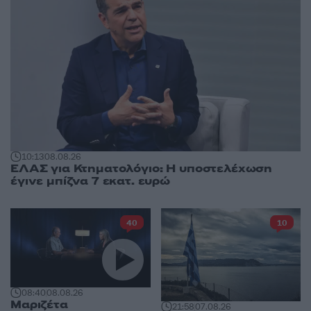
10:13
08.08.26
ΕΛΑΣ για Κτηματολόγιο: Η υποστελέχωση
έγινε μπίζνα 7 εκατ. ευρώ
40
10
08:40
08.08.26
Μαριζέτα
21:58
07.08.26