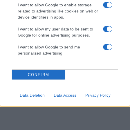
επιχείρησε προσωπικά να συμβάλει στην
I want to allow Google to enable storage
εξεύρεση λύσης. «Δεν υπάρχει άλλη φορά»,
related to advertising like cookies on web or
φέρεται να είπε στον Αλέξη Τσίπρα,
device identifiers in apps.
αποτυπώνοντας την αίσθηση ότι
η Ευρώπη και η
I want to allow my user data to be sent to
Ελλάδα είχαν φτάσει στο τελευταίο σημείο
Google for online advertising purposes.
πριν από την οριστική ρήξη.
I want to allow Google to send me
ΔΙΑΦΗΜΙΣΗ
personalized advertising.
CONFIRM
Data Deletion
Data Access
Privacy Policy