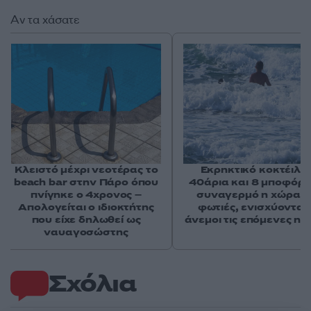
Αν τα χάσατε
Κλειστό μέχρι νεοτέρας το
Εκρηκτικό κοκτέιλ μ
beach bar στην Πάρο όπου
40άρια και 8 μποφόρ -
πνίγηκε ο 4χρονος –
συναγερμό η χώρα γ
Απολογείται ο ιδιοκτήτης
φωτιές, ενισχύονται 
που είχε δηλωθεί ως
άνεμοι τις επόμενες ημ
ναυαγοσώστης
Σχόλια