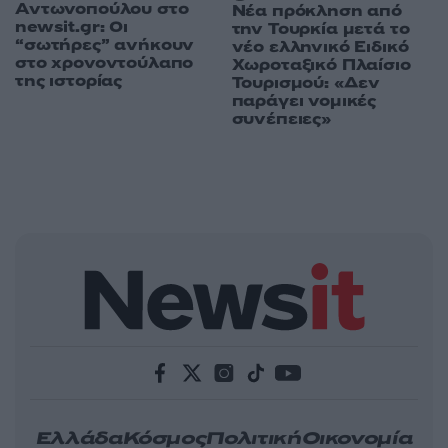
Αντωνοπούλου στο
Νέα πρόκληση από
newsit.gr: Οι
την Τουρκία μετά το
“σωτήρες” ανήκουν
νέο ελληνικό Ειδικό
στο χρονοντούλαπο
Χωροταξικό Πλαίσιο
της ιστορίας
Τουρισμού: «Δεν
παράγει νομικές
συνέπειες»
Ελλάδα
Κόσμος
Πολιτική
Οικονομία