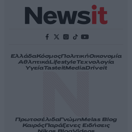
Ελλάδα
Κόσμος
Πολιτική
Οικονομία
Αθλητικά
Lifestyle
Τεχνολογία
Υγεία
Tasteit
Media
Driveit
Πρωτοσέλιδα
Γνώμη
Melas Blog
Καιρός
Παράξενες Ειδήσεις
Nikos Blog
Videos