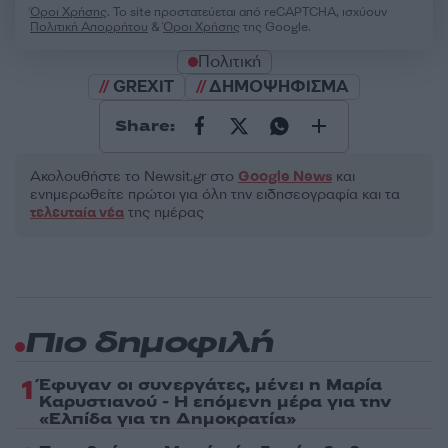
Όροι Χρήσης
. Το site προστατεύεται από reCAPTCHA, ισχύουν
Πολιτική Απορρήτου
&
Όροι Χρήσης
της Google.
Πολιτική
GREXIT
ΔΗΜΟΨΗΦΙΣΜΑ
Share:
Ακολουθήστε το Νewsit.gr στο
Google News
και
ενημερωθείτε πρώτοι για όλη την ειδησεογραφία και τα
τελευταία νέα
της ημέρας
Πιο δημοφιλή
1
Έφυγαν οι συνεργάτες, μένει η Μαρία
Καρυστιανού - Η επόμενη μέρα για την
«Ελπίδα για τη Δημοκρατία»