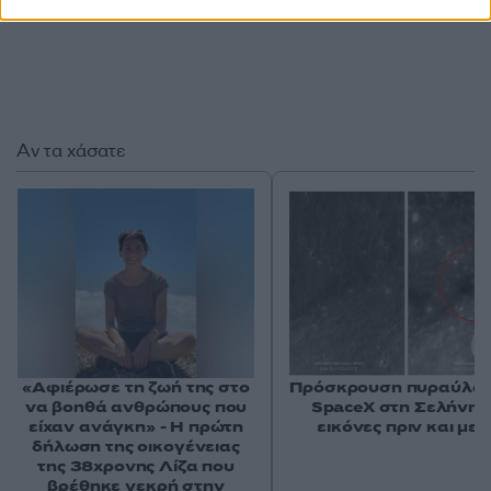
Αν τα χάσατε
«Αφιέρωσε τη ζωή της στο
Πρόσκρουση πυραύλου
να βοηθά ανθρώπους που
SpaceX στη Σελήνη: 
είχαν ανάγκη» - Η πρώτη
εικόνες πριν και μετ
δήλωση της οικογένειας
της 38χρονης Λίζα που
βρέθηκε νεκρή στην