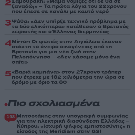
2
Σαμοθράκη: «Μαμά νόμιζες ότι δε θα σε
ξαναδώ;» – Τα πρώτα λόγια του 22χρονου
που έπεσε σε κανάλι με καυτό νερό
3
Ψάθα: «Δεν υπήρξε τεχνικό πρόβλημα με
τα δύο ελικόπτερα» κατέθεσαν ο Βρετανός
χειριστής και ο Έλληνας διερμηνέας
4
Mirror: Οι φωτιές στην Αιγιάλεια έκαναν
στάχτη το όνειρο οικογένειας από τη
Βρετανία για μια νέα ζωή στην
Πελοπόννησο – «Δεν χάσαμε μόνο ένα
σπίτι»
5
«Βαριά καμπάνα» στον 27χρονο τράπερ
που έτρεχε με 182 χιλιόμετρα την ώρα σε
δρόμο με όριο τα 80
Πιο σχολιασμένα
Μητσοτάκης στην υπογραφή συμφωνίας
198
για την ηλεκτρική διασύνδεση Ελλάδας –
Κύπρου: «Ισχυρή ψήφος εμπιστοσύνης» η
είσοδος της Meridiam στην GSI