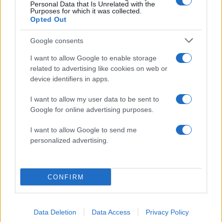
Άνθρωποι που βρέθηκαν στις αίθουσες όπου
Personal Data that Is Unrelated with the
Purposes for which it was collected.
κρίθηκε η τελική συμφωνία περιέγραψαν τις
Opted Out
δραματικές ώρες πριν από την κατάληξη των
διαπραγματεύσεων, όταν ο Φρανσουά Ολάντ
Google consents
επιχείρησε προσωπικά να συμβάλει στην
I want to allow Google to enable storage
εξεύρεση λύσης. «Δεν υπάρχει άλλη φορά»,
related to advertising like cookies on web or
device identifiers in apps.
φέρεται να είπε στον Αλέξη Τσίπρα,
αποτυπώνοντας την αίσθηση ότι
η Ευρώπη και η
I want to allow my user data to be sent to
Ελλάδα είχαν φτάσει στο τελευταίο σημείο
Google for online advertising purposes.
πριν από την οριστική ρήξη.
I want to allow Google to send me
ΔΙΑΦΗΜΙΣΗ
personalized advertising.
CONFIRM
Data Deletion
Data Access
Privacy Policy