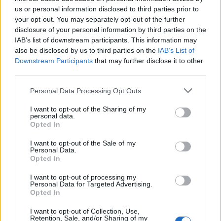
μεταξύ άλλων στις δηλώσεις του.
us or personal information disclosed to third parties prior to
your opt-out. You may separately opt-out of the further
disclosure of your personal information by third parties on the
IAB’s list of downstream participants. This information may
also be disclosed by us to third parties on the
IAB’s List of
Downstream Participants
that may further disclose it to other
third parties.
Please note that this website/app uses one or more Google
Personal Data Processing Opt Outs
services and may gather and store information including but
not limited to your visit or usage behaviour. You may click to
I want to opt-out of the Sharing of my
personal data.
grant or deny consent to Google and its third-party tags to
Opted In
use your data for below specified purposes in below Google
consent section.
I want to opt-out of the Sale of my
Personal Data.
Opted In
I want to opt-out of processing my
Personal Data for Targeted Advertising.
Opted In
I want to opt-out of Collection, Use,
Retention, Sale, and/or Sharing of my