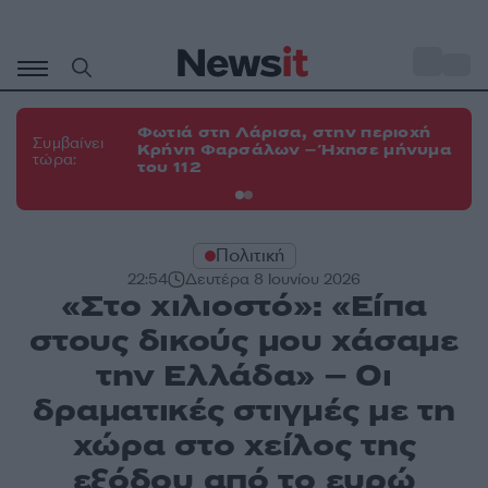
Μετάβαση
σε
o
34
περιεχόμενο
Φωτιά στη Λάρισα, στην περιοχή
Φω
Συμβαίνει
Κρήνη Φαρσάλων – Ήχησε μήνυμα
Κο
τώρα:
του 112
α
Πολιτική
22:54
Δευτέρα 8 Ιουνίου 2026
«Στο χιλιοστό»: «Είπα
στους δικούς μου χάσαμε
την Ελλάδα» – Οι
δραματικές στιγμές με τη
χώρα στο χείλος της
εξόδου από το ευρώ