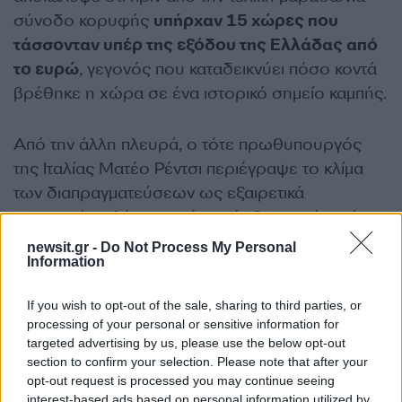
σύνοδο κορυφής
υπήρχαν 15 χώρες που
τάσσονταν υπέρ της εξόδου της Ελλάδας από
το ευρώ
, γεγονός που καταδεικνύει πόσο κοντά
βρέθηκε η χώρα σε ένα ιστορικό σημείο καμπής.
Από την άλλη πλευρά, ο τότε πρωθυπουργός
της Ιταλίας Ματέο Ρέντσι περιέγραψε το κλίμα
των διαπραγματεύσεων ως εξαιρετικά
φορτισμένο, λέγοντας ότι υπήρξε στιγμή κατά την
οποία πίστεψε πως η Ελλάδα είχε χαθεί οριστικά
newsit.gr -
Do Not Process My Personal
Information
από τον ευρωπαϊκό πυρήνα.
If you wish to opt-out of the sale, sharing to third parties, or
«Πίστεψα πως χάσαμε την Ελλάδα. Είπα στους
processing of your personal or sensitive information for
δικούς μου ότι αυτό είναι μια
targeted advertising by us, please use the below opt-out
τραγωδία»…. «Ρώτησα τη Μέρκελ αν είναι
section to confirm your selection. Please note that after your
opt-out request is processed you may continue seeing
τελείως ανόητη και το συνεχίζει όλο αυτό» είπε
interest-based ads based on personal information utilized by