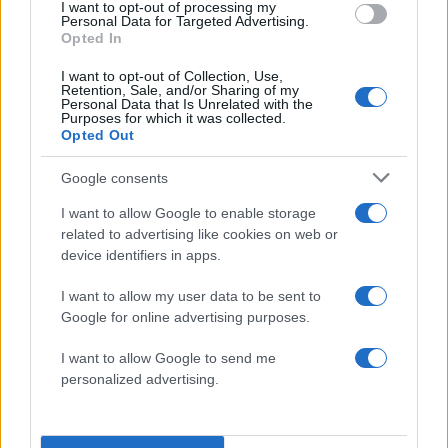
I want to opt-out of processing my
Γιώργος Σουφλιάς «πίστευε ότι πολιτική χωρίς
Personal Data for Targeted Advertising.
Opted In
ήθος δεν έχει διάρκεια και παράταξη χωρίς αξίες
δεν έχει λόγο ύπαρξης».
I want to opt-out of Collection, Use,
Retention, Sale, and/or Sharing of my
Personal Data that Is Unrelated with the
Purposes for which it was collected.
«
Είχε πολιτικό ανάστημα χωρίς έπαρση
. Σε
Opted Out
ευχαριστώ για τη διαδρομή, για την πίστη στις
Google consents
αξίες μας. Η μνήμη σου θα παραμείνει ζωντανή
όχι μόνο για όσα έκανες αλλά κυρίως για τον
I want to allow Google to enable storage
related to advertising like cookies on web or
τρόπο με τον οποίο στάθηκες στη δημόσια ζωή.
device identifiers in apps.
Καλό ταξίδι αγαπημένε μου φίλε Γιώργο
»,
πρόσθεσε ο Πρόεδρος της Βουλής.
I want to allow my user data to be sent to
Google for online advertising purposes.
I want to allow Google to send me
personalized advertising.