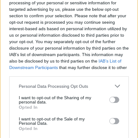
ένα δομικό συνδιαμορφωτή της Ελλάδος των
processing of your personal or sensitive information for
έργων, της συνέπειας, των αξιών
», είπε στις
targeted advertising by us, please use the below opt-out
section to confirm your selection. Please note that after your
πρώτες του κουβέντες στον επικήδειο λόγο ο
opt-out request is processed you may continue seeing
Νικήτας Κακλαμάνης.
interest-based ads based on personal information utilized by
us or personal information disclosed to third parties prior to
your opt-out. You may separately opt-out of the further
«Μοιραστήκαμε κοινούς αγώνες και μάχες σε
disclosure of your personal information by third parties on the
εύκολες και δύσκολες στιγμές. Μοιραστήκαμε και
IAB’s list of downstream participants. This information may
την κοινή πίστη σε μια πολιτική παράδοση που
also be disclosed by us to third parties on the
IAB’s List of
διαμόρφωσε τη μεταπολιτευτική Ελλάδα. Ο
Downstream Participants
that may further disclose it to other
third parties.
Γιώργος ήταν σταθερός, ψύχραιμος, με άποψη,
με θάρρος να διαφωνεί και με γενναιοδωρία να
Please note that this website/app uses one or more Google
Personal Data Processing Opt Outs
services and may gather and store information including but
συνθέτει», υπογράμμισε ο κ. Κακλαμάνης.
not limited to your visit or usage behaviour. You may click to
I want to opt-out of the Sharing of my
personal data.
grant or deny consent to Google and its third-party tags to
Opted In
«Ξεκίνησε από χαμηλά και όσο ψηλά κι αν
use your data for below specified purposes in below Google
consent section.
έφτασε, δεν απομακρύνθηκε από την αίσθηση
I want to opt-out of the Sale of my
Personal Data.
του μέτρου και της ταπεινότητας που τον
Opted In
χαρακτήριζε», συνέχισε, ενώ ανάφερε πως ο