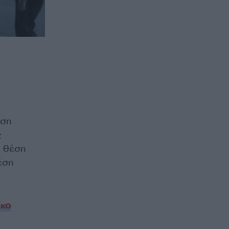
αση
ς
η θέση
έση
κο