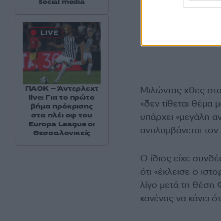
social media
ΠΑΟΚ – Άντερλεχτ
Μιλώντας χθες στα 
live: Για το πρώτο
«δεν τίθεται θέμα
βήμα πρόκρισης
στα πλέι οφ του
υπάρχει «μεγάλη α
Europa League οι
αντιλαμβάνεται τον
Θεσσαλονικείς
Ο ίδιος είχε συνδ
ότι «έκλεισε ο ιστ
λίγο μετά τη θέση
κανένας να κάνει ότ