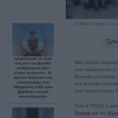
Οι Νίκος Παππάς και Κ
Προ
«Αφιέρωσε τη ζωή
Νέο κύκλο εσωκομ
της στο να βοηθά
ανθρώπους που
που ανακοίνωσε ο
είχαν ανάγκη» - Η
Κοινοβουλευτικής 
πρώτη δήλωση της
οικογένειας της
του κοινοβουλευτι
38χρονης Λίζα που
του εκπροσώπου Τ
βρέθηκε νεκρή
στην Κυψέλη
Στον ΣΥΡΙΖΑ, η κί
Παππά
και τον
Κώσ