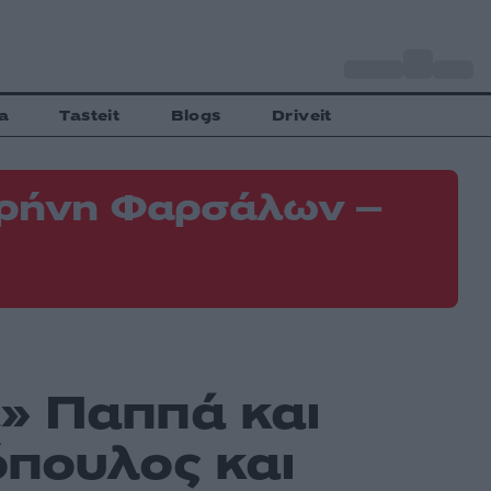
o
Αθήνα
34
C
a
Tasteit
Blogs
Driveit
 Κρήνη Φαρσάλων –
Φ
Ε
» Παππά και
πουλος και