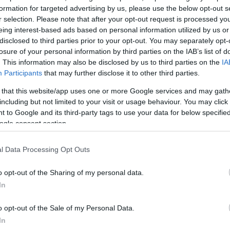
formation for targeted advertising by us, please use the below opt-out s
 ο Χρήστος Γιαννούλης.
r selection. Please note that after your opt-out request is processed y
eing interest-based ads based on personal information utilized by us or
νακοίνωση της αντικατάστασής του, τον λόγο πήρε ο
disclosed to third parties prior to your opt-out. You may separately opt-
losure of your personal information by third parties on the IAB’s list of
ευχαρίστησε τον πρόεδρο του ΣΥΡΙΖΑ και τα στελέχη
. This information may also be disclosed by us to third parties on the
IA
 τη συνεργασία. Παράλληλα, σημείωσε ότι τόσο ο ί
Participants
that may further disclose it to other third parties.
ο του θα είναι στη διάθεση των νέων κοινοβουλευτικ
 that this website/app uses one or more Google services and may gath
including but not limited to your visit or usage behaviour. You may click 
 to Google and its third-party tags to use your data for below specifi
ogle consent section.
μμένη απομάκρυνση
l Data Processing Opt Outs
 Νίκου Παππά από τη θέση του κοινοβουλευτικού
o opt-out of the Sharing of my personal data.
ρείται αιφνιδιαστική, καθώς το τελευταίο διάστημα
In
ς ενστάσεις για τις επιλογές της ηγεσίας Φάμελλου
o opt-out of the Sale of my Personal Data.
ΔΙΑΦΗΜΙΣΗ
In