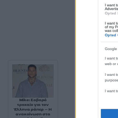
I want 
Advertis
Opted 
I want t
of my P
was col
Opted 
Google 
I want t
web or d
I want t
purpose
I want 
Mike: Σοβαρό
τροχαίο για τον
Έλληνα ράπερ – Η
ανακοίνωση στα