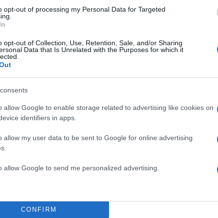
to opt-out of processing my Personal Data for Targeted
ing.
In
o opt-out of Collection, Use, Retention, Sale, and/or Sharing
ersonal Data that Is Unrelated with the Purposes for which it
lected.
Out
consents
o allow Google to enable storage related to advertising like cookies on
evice identifiers in apps.
o allow my user data to be sent to Google for online advertising
s.
to allow Google to send me personalized advertising.
CONFIRM