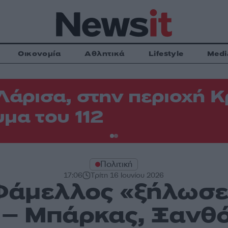
Οικονομία
Αθλητικά
Lifestyle
Medi
Λάρισα, στην περιοχή
μα του 112
Πολιτική
17:06
Τρίτη 16 Ιουνίου 2026
Φάμελλος «ξήλωσε
 – Μπάρκας, Ξανθό