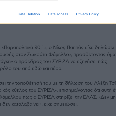
Data Deletion
Data Access
Privacy Policy
«Παραπολιτικά 90,1», ο Νίκος Παππάς είχε δηλώσει 
 μομφής στον Σωκράτη Φάμελλο», προσθέτοντας όμω
νάγκη» ο πρόεδρος του ΣΥΡΙΖΑ να εξηγήσει πώς
 ρόλο του από εδώ και πέρα.
έσει την τοποθέτησή του με τη δήλωση του Αλέξη Τσ
ορικός κύκλος του ΣΥΡΙΖΑ», επισημαίνοντας ότι αυτή έ
 Φάμελλου πως ο ΣΥΡΙΖΑ στηρίζει την ΕΛΑΣ. «Δεν μπ
ι δεν καταλαβαίνει», είχε σημειώσει.