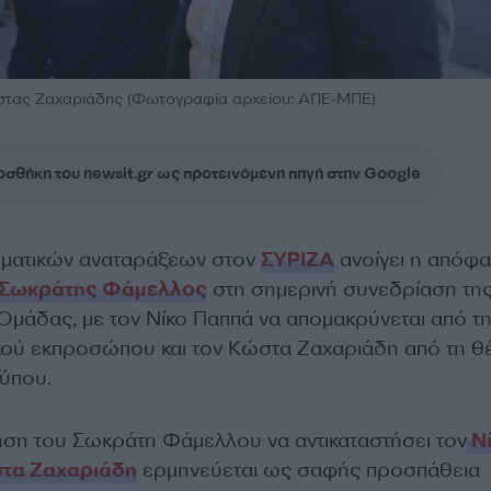
ώστας Ζαχαριάδης (Φωτογραφία αρχείου: ΑΠΕ-ΜΠΕ)
σθήκη του newsit.gr ως προτεινόμενη πηγή στην Google
ματικών αναταράξεων στον
ΣΥΡΙΖΑ
ανοίγει η απόφ
Σωκράτης Φάμελλος
στη σημερινή συνεδρίαση τη
Ομάδας, με τον Νίκο Παππά να απομακρύνεται από τ
κού εκπροσώπου και τον Κώστα Ζαχαριάδη από τη θ
ύπου.
νηση του Σωκράτη Φάμελλου να αντικαταστήσει τον
Νί
τα Ζαχαριάδη
ερμηνεύεται ως σαφής προσπάθεια