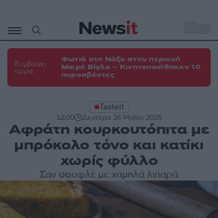
Μετάβαση
σε
o
35
περιεχόμενο
Φωτιά στη Νάξο στην περιοχή
Συμβαίνει
Μικρή Βίγλα – Κινητοποιήθηκαν 10
τώρα:
πυροσβέστες
Tasteit
12:00
Δευτέρα 26 Μαΐου 2025
Αφράτη κουρκουτόπιτα με
μπρόκολο τόνο και κατίκι
χωρίς φύλλο
Σαν σουφλέ με χαμηλά λιπαρά