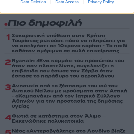
Data Deletion
Data Access
Privacy Policy
Πιο δημοφιλή
1
Σοκαριστική υπόθεση στην Κρήτη:
Τουρίστας ρωτούσε πόσο να πληρώσει για
να ασελγήσει σε 10χρονο κορίτσι - Το παιδί
καθόταν αμέριμνο σε αυλή επιχείρησης
2
Ryanair: «Ένα κομμάτι του προσώπου του
ήταν σαν πλαστελίνη», συγκλονίζει η
επιβάτιδα που έσωσε τον Σέρβο όταν
έσπασε το παράθυρο του αεροπλάνου
3
Ανησυχία από το ξέσπασμα του ιού του
Δυτικού Νείλου με κρούσματα στην Αττική
- «Καμπανάκι» από τον Ιατρικό Σύλλογο
Αθηνών για την προστασία της δημόσιας
υγείας
4
Φωτιά σε κατάστημα στον Άλιμο –
Εκκενώθηκε πολυκατοικία
5
Νέος «Αντεροβγάλτης» στο Λονδίνο βίαζε