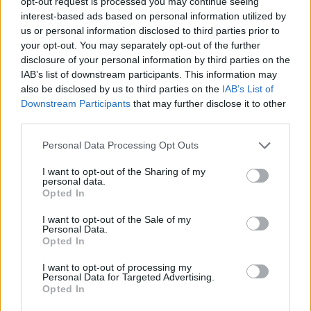
opt-out request is processed you may continue seeing
interest-based ads based on personal information utilized by
us or personal information disclosed to third parties prior to
your opt-out. You may separately opt-out of the further
disclosure of your personal information by third parties on the
IAB’s list of downstream participants. This information may
Τραγωδία στην Πάρο:
Πώς η Πυροσβεστικ
also be disclosed by us to third parties on the
IAB’s List of
4χρονος βρέθηκε νεκρός
διέσωσε ανθρώπινες ζ
σε πισίνα
από την καταστροφι
Downstream Participants
that may further disclose it to other
φωτιά στην Αττικοβοι
third parties.
– Πάνω από 250 άτο
απομακρύνθηκαν δι
Please note that this website/app uses one or more Google
Personal Data Processing Opt Outs
θαλάσσης
services and may gather and store information including but
not limited to your visit or usage behaviour. You may click to
I want to opt-out of the Sharing of my
personal data.
grant or deny consent to Google and its third-party tags to
Opted In
Σχόλια
use your data for below specified purposes in below Google
consent section.
I want to opt-out of the Sale of my
Personal Data.
Opted In
I want to opt-out of processing my
Personal Data for Targeted Advertising.
Σχολίασε εδώ
Opted In