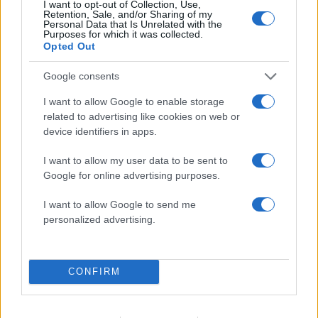
I want to opt-out of Collection, Use,
50 /50
Retention, Sale, and/or Sharing of my
Personal Data that Is Unrelated with the
Purposes for which it was collected.
Opted Out
Google consents
2000 /2000
I want to allow Google to enable storage
related to advertising like cookies on web or
Υποβολή σχολίου
device identifiers in apps.
Όροι Χρήσης
. Το site προστατεύεται από reCAPTCHA, ισχύουν
I want to allow my user data to be sent to
Πολιτική Απορρήτου
&
Όροι Χρήσης
της Google.
Google for online advertising purposes.
Tasteit
I want to allow Google to send me
Share:
personalized advertising.
Ακολουθήστε το Νewsit.gr στο
Google News
και
ενημερωθείτε πρώτοι για όλη την ειδησεογραφία και τα
CONFIRM
τελευταία νέα
της ημέρας