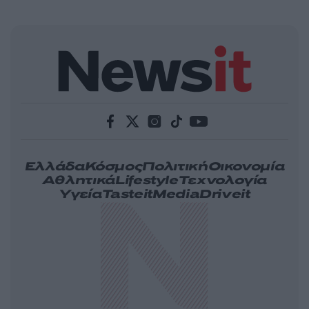
Ελλάδα
Κόσμος
Πολιτική
Οικονομία
Αθλητικά
Lifestyle
Τεχνολογία
Υγεία
Tasteit
Media
Driveit