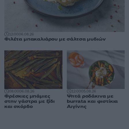
12:00
06.08.26
Φιλέτα μπακαλιάρου με σάλτσα μυδιών
08:00
06.08.26
12:00
05.08.26
Φρέσκιες μπάμιες
Ψητά ροδάκινα με
στην γάστρα με ξίδι
burrata και φιστίκια
και σκόρδο
Αιγίνης