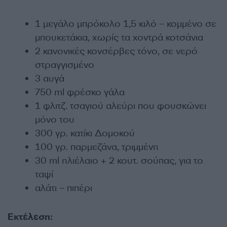
1 μεγάλο μπρόκολο 1,5 κιλό – κομμένο σε
μπουκετάκια, χωρίς τα χοντρά κοτσάνια
2 κανονικές κονσέρβες τόνο, σε νερό
στραγγισμένο
3 αυγά
750 ml φρέσκο γάλα
1 φλιτζ. τσαγιού αλεύρι που φουσκώνει
μόνο του
300 γρ. κατίκι Δομοκού
100 γρ. παρμεζάνα, τριμμένη
30 ml ηλιέλαιο + 2 κουτ. σούπας, για το
ταψί
αλάτι – πιπέρι
Εκτέλεση: