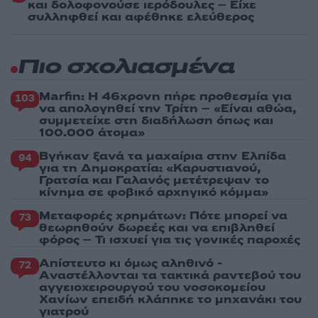
και δολοφονούσε ιερόδουλες – Είχε
συλληφθεί και αφέθηκε ελεύθερος
Πιο σχολιασμένα
Marfin: Η 46χρονη πήρε προθεσμία για
103
να απολογηθεί την Τρίτη – «Είναι αθώα,
συμμετείχε στη διαδήλωση όπως και
100.000 άτομα»
Βγήκαν ξανά τα μαχαίρια στην Ελπίδα
94
για τη Δημοκρατία: «Καρυστιανού,
Γρατσία και Γαλανός μετέτρεψαν το
κίνημα σε φοβικό αρχηγικό κόμμα»
Μεταφορές χρημάτων: Πότε μπορεί να
73
θεωρηθούν δωρεές και να επιβληθεί
φόρος – Τι ισχυεί για τις γονικές παροχές
Απίστευτο κι όμως αληθινό -
72
Aναστέλλονται τα τακτικά ραντεβού του
αγγειοχειρουργού του νοσοκομείου
Χανίων επειδή κλάπηκε το μηχανάκι του
γιατρού