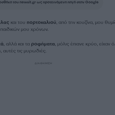
σθήκη του newsit.gr ως προτεινόμενη πηγή στην Google
έλας
και του
πορτοκαλιού
, από την κουζίνα, μου θυμί
 παιδικών μου χρόνων.
τά
, αλλά και τα
ροφήματα
, μόλις έπιανε κρύο, είχαν 
 αυτές τις μυρωδιές.
ΔΙΑΦΗΜΙΣΗ