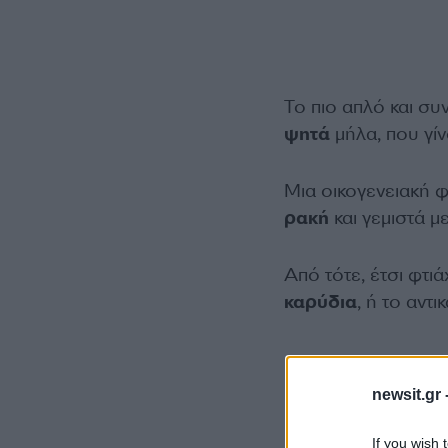
Το πιο απλό και σ
ψητά
μήλα, που γί
Μια οικογενειακή 
ρακή
και γεμιστά μ
Από τότε, έτσι φτι
καρύδια
, ή το αντ
newsit.gr 
If you wish 