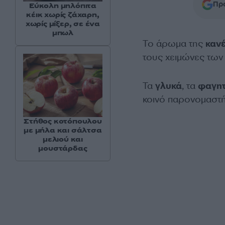
Προ
Εύκολη μηλόπιτα
κέικ χωρίς ζάχαρη,
χωρίς μίξερ, σε ένα
μπωλ
Το άρωμα της
καν
τους χειμώνες των
Τα
γλυκά
, τα
φαγη
κοινό παρονομαστή,
Στήθος κοτόπουλου
με μήλα και σάλτσα
μελιού και
μουστάρδας