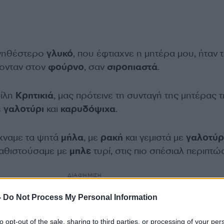
υνηθέστερο
γλυκό
, που έφτιαχνε η μητέρα μου, ήταν 
νονταν στον
φούρνο
, σαν
σιροπιαστά
.
φίλη
Κρητικιά
, μας πρότεινε τη συνταγή της μητέρας τ
ε
γαλοτύρι
και
καρυδόψιχα
.
άχναμε τα ψητά
μήλα
, με
ρακή
και γεμιστά με
γαλοτύρ
ικαθιστούσαμε με
μπλε
τυρί, στις πιο σπέσιαλ περιπτώ
ΔΙΑΦΗΜΙΣΗ
-
Do Not Process My Personal Information
to opt-out of the sale, sharing to third parties, or processing of your per