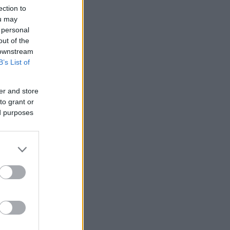
ection to
ou may
 personal
out of the
 downstream
B’s List of
er and store
to grant or
ed purposes