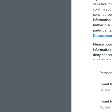
sensitive in
confirm you
continue se
information 
further disc
participants
Downstream 
Please note
information 
deny consent
in below Go
Persona
I want t
Opted 
I want t
Opted 