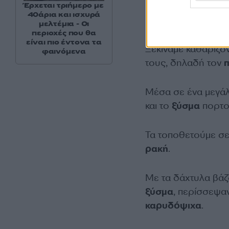
Έρχεται τριήμερο με
40άρια και ισχυρά
Εκτέλεση:
μελτέμια - Οι
περιοχές που θα
είναι πιο έντονα τα
Ξεκινάμε καθαρίζο
φαινόμενα
τους, δηλαδή τον
Μέσα σε ένα μεγάλ
και το
ξύσμα
πορτο
Τα τοποθετούμε σε 
ρακή
.
Με τα δάχτυλα βά
ξύσμα
, περίσσεψα
καρυδόψιχα
.