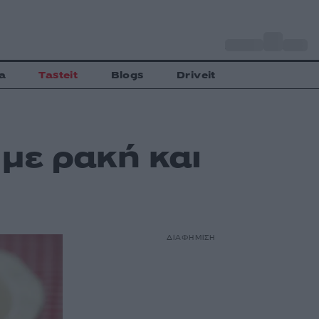
o
Αθήνα
27
C
a
Tasteit
Blogs
Driveit
με ρακή και
ΔΙΑΦΗΜΙΣΗ