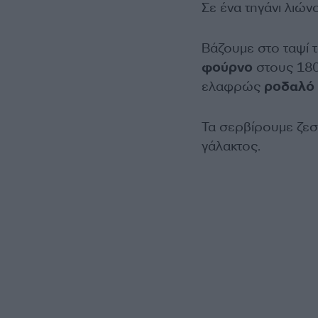
Σε ένα τηγάνι λιώ
Βάζουμε στο ταψί 
φούρνο
στους 180°
ελαφρώς
ροδαλό
Τα σερβίρουμε ζεστ
γάλακτος.