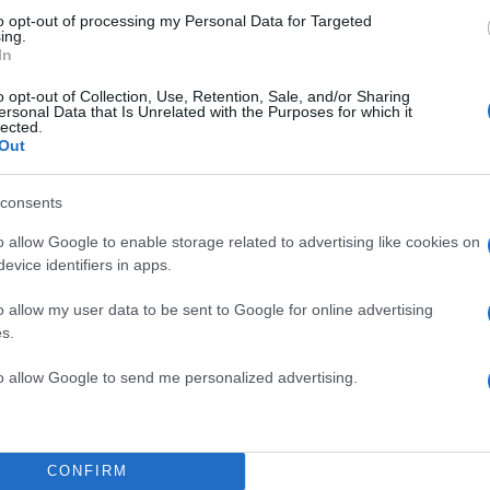
to opt-out of processing my Personal Data for Targeted
ing.
In
o opt-out of Collection, Use, Retention, Sale, and/or Sharing
ersonal Data that Is Unrelated with the Purposes for which it
lected.
ε ρακή
Out
consents
o allow Google to enable storage related to advertising like cookies on
α
evice identifiers in apps.
 του τσαγιού καστανή ζάχαρη
o allow my user data to be sent to Google for online advertising
ι καρυδόψιχα χοντροαλεσμένη
s.
ι του γλυκού κανέλα
to allow Google to send me personalized advertising.
 το ξύσμα και ο χυμός
 του ελληνικού καφέ ρακή
έλας
υρο
CONFIRM