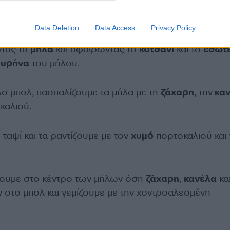
Data Deletion
Data Access
Privacy Policy
ντας τα
μήλα
και αφαιρώντας το
κοτσάνι
και το
εσωτ
πυρήνα
του μήλου.
ο μπολ, πασπαλίζουμε τα μήλα με τη
ζάχαρη
, την
καν
καλιού.
ταψί και τα ραντίζουμε με τον
χυμό
πορτοκαλιού και 
ζουμε στο κέντρο των μήλων όση
ζάχαρη
,
κανέλα
κα
ν στο μπολ και γεμίζουμε με την χοντροαλεσμένη