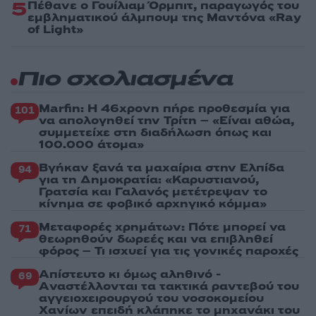
5
Πέθανε ο Γουίλιαμ Όρμπιτ, παραγωγός του
εμβληματικού άλμπουμ της Μαντόνα «Ray
of Light»
Πιο σχολιασμένα
Marfin: Η 46χρονη πήρε προθεσμία για
101
να απολογηθεί την Τρίτη – «Είναι αθώα,
συμμετείχε στη διαδήλωση όπως και
100.000 άτομα»
Βγήκαν ξανά τα μαχαίρια στην Ελπίδα
94
για τη Δημοκρατία: «Καρυστιανού,
Γρατσία και Γαλανός μετέτρεψαν το
κίνημα σε φοβικό αρχηγικό κόμμα»
Μεταφορές χρημάτων: Πότε μπορεί να
71
θεωρηθούν δωρεές και να επιβληθεί
φόρος – Τι ισχυεί για τις γονικές παροχές
Απίστευτο κι όμως αληθινό -
69
Aναστέλλονται τα τακτικά ραντεβού του
αγγειοχειρουργού του νοσοκομείου
Χανίων επειδή κλάπηκε το μηχανάκι του