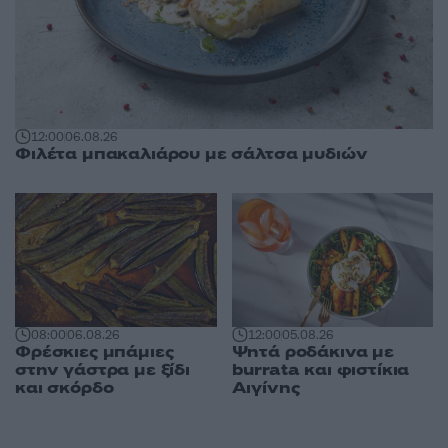
12:00
06.08.26
Φιλέτα μπακαλιάρου με σάλτσα μυδιών
08:00
06.08.26
12:00
05.08.26
Φρέσκιες μπάμιες
Ψητά ροδάκινα με
στην γάστρα με ξίδι
burrata και φιστίκια
και σκόρδο
Αιγίνης