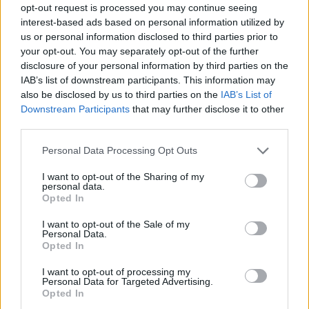
opt-out request is processed you may continue seeing
interest-based ads based on personal information utilized by
us or personal information disclosed to third parties prior to
your opt-out. You may separately opt-out of the further
disclosure of your personal information by third parties on the
IAB’s list of downstream participants. This information may
also be disclosed by us to third parties on the
IAB’s List of
Downstream Participants
that may further disclose it to other
Σοκολατένια γρανίτα με
Καραμελωμένος ανα
third parties.
μαύρο ρούμι
στον φούρνο με ρού
Please note that this website/app uses one or more Google
Personal Data Processing Opt Outs
services and may gather and store information including but
Σχόλια
not limited to your visit or usage behaviour. You may click to
I want to opt-out of the Sharing of my
personal data.
grant or deny consent to Google and its third-party tags to
Opted In
use your data for below specified purposes in below Google
consent section.
I want to opt-out of the Sale of my
Personal Data.
Opted In
Σχολίασε εδώ
I want to opt-out of processing my
Personal Data for Targeted Advertising.
Opted In
50 /50