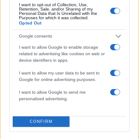
I want to opt-out of Collection, Use,
Retention, Sale, and/or Sharing of my
Personal Data that Is Unrelated with the
Purposes for which it was collected.
Opted Out
2000 /2000
Google consents
Υποβολή σχολίου
I want to allow Google to enable storage
related to advertising like cookies on web or
Όροι Χρήσης
. Το site προστατεύεται από reCAPTCHA, ισχύουν
device identifiers in apps.
Πολιτική Απορρήτου
&
Όροι Χρήσης
της Google.
Tasteit
I want to allow my user data to be sent to
Google for online advertising purposes.
Share:
I want to allow Google to send me
personalized advertising.
Ακολουθήστε το Νewsit.gr στο
Google News
και
ενημερωθείτε πρώτοι για όλη την ειδησεογραφία και τα
τελευταία νέα
της ημέρας
CONFIRM