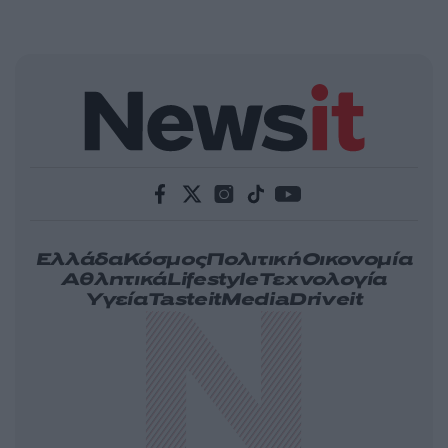
Ελλάδα
Κόσμος
Πολιτική
Οικονομία
Αθλητικά
Lifestyle
Τεχνολογία
Υγεία
Tasteit
Media
Driveit