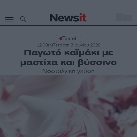
Μετάβαση
σε
o
35
περιεχόμενο
Tasteit
12:00
Τετάρτη 3 Ιουνίου 2026
Παγωτό καϊμάκι με
μαστίχα και βύσσινο
Νοσταλγική γεύση