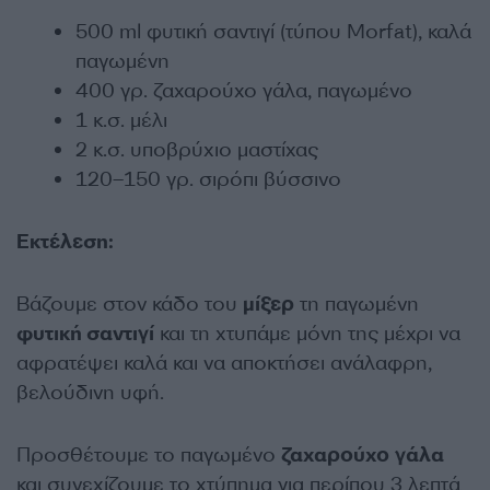
500 ml φυτική σαντιγί (τύπου Morfat), καλά
παγωμένη
400 γρ. ζαχαρούχο γάλα, παγωμένο
1 κ.σ. μέλι
2 κ.σ. υποβρύχιο μαστίχας
120–150 γρ. σιρόπι βύσσινο
Εκτέλεση:
Βάζουμε στον κάδο του
μίξερ
τη παγωμένη
φυτική σαντιγί
και τη χτυπάμε μόνη της μέχρι να
αφρατέψει καλά και να αποκτήσει ανάλαφρη,
βελούδινη υφή.
Προσθέτουμε το παγωμένο
ζαχαρούχο
γάλα
και συνεχίζουμε το χτύπημα για περίπου 3 λεπτά