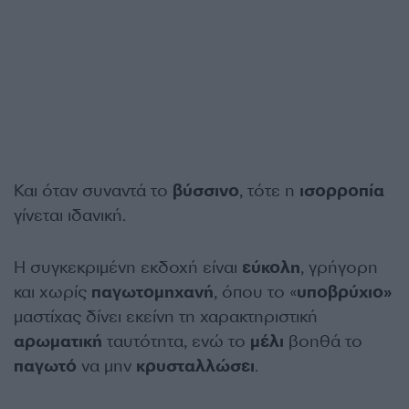
Και όταν συναντά το
βύσσινο
, τότε η
ισορροπία
γίνεται ιδανική.
Η συγκεκριμένη εκδοχή είναι
εύκολη
, γρήγορη
και χωρίς
παγωτομηχανή
, όπου το «
υποβρύχιο»
μαστίχας δίνει εκείνη τη χαρακτηριστική
αρωματική
ταυτότητα, ενώ το
μέλι
βοηθά το
παγωτό
να μην
κρυσταλλώσει
.