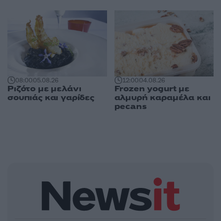
08:00
05.08.26
12:00
04.08.26
Ριζότο με μελάνι
Frozen yogurt με
σουπιάς και γαρίδες
αλμυρή καραμέλα και
pecans