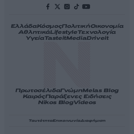
Ελλάδα
Κόσμος
Πολιτική
Οικονομία
Αθλητικά
Lifestyle
Τεχνολογία
Υγεία
Tasteit
Media
Driveit
Πρωτοσέλιδα
Γνώμη
Melas Blog
Καιρός
Παράξενες Ειδήσεις
Nikos Blog
Videos
Ταυτότητα
Επικοινωνία
Διαφήμιση