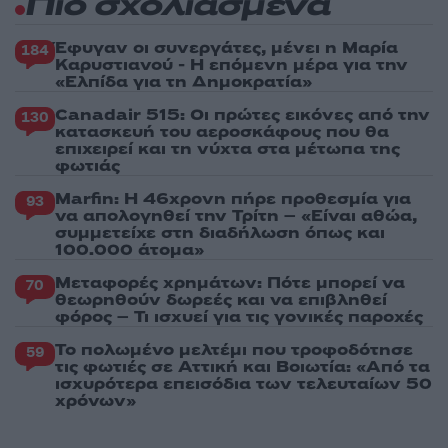
Πιο σχολιασμένα
Έφυγαν οι συνεργάτες, μένει η Μαρία
184
Καρυστιανού - Η επόμενη μέρα για την
«Ελπίδα για τη Δημοκρατία»
Canadair 515: Οι πρώτες εικόνες από την
130
κατασκευή του αεροσκάφους που θα
επιχειρεί και τη νύχτα στα μέτωπα της
φωτιάς
Marfin: Η 46χρονη πήρε προθεσμία για
93
να απολογηθεί την Τρίτη – «Είναι αθώα,
συμμετείχε στη διαδήλωση όπως και
100.000 άτομα»
Μεταφορές χρημάτων: Πότε μπορεί να
70
θεωρηθούν δωρεές και να επιβληθεί
φόρος – Τι ισχυεί για τις γονικές παροχές
Το πολωμένο μελτέμι που τροφοδότησε
59
τις φωτιές σε Αττική και Βοιωτία: «Από τα
ισχυρότερα επεισόδια των τελευταίων 50
χρόνων»