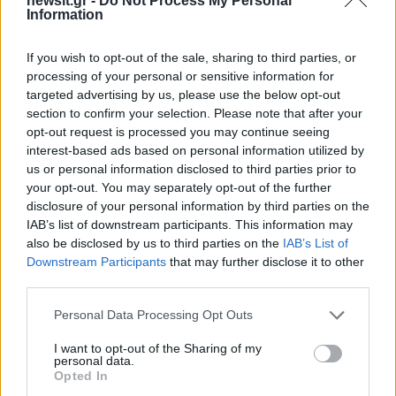
newsit.gr -
Do Not Process My Personal
Information
If you wish to opt-out of the sale, sharing to third parties, or
processing of your personal or sensitive information for
Ψητά μπουτάκια
Κοτόπουλο με ρύζι σ
targeted advertising by us, please use the below opt-out
κοτόπουλου γλασαρισμένα
φούρνο σε ένα σκεύ
section to confirm your selection. Please note that after your
με σάλτσα δαμάσκηνου
opt-out request is processed you may continue seeing
interest-based ads based on personal information utilized by
us or personal information disclosed to third parties prior to
Σχόλια
your opt-out. You may separately opt-out of the further
disclosure of your personal information by third parties on the
IAB’s list of downstream participants. This information may
also be disclosed by us to third parties on the
IAB’s List of
Downstream Participants
that may further disclose it to other
third parties.
Σχολίασε εδώ
Please note that this website/app uses one or more Google
Personal Data Processing Opt Outs
services and may gather and store information including but
not limited to your visit or usage behaviour. You may click to
I want to opt-out of the Sharing of my
50 /50
personal data.
grant or deny consent to Google and its third-party tags to
Opted In
use your data for below specified purposes in below Google