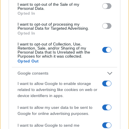
consent section.
I want to opt-out of the Sale of my
Personal Data.
Opted In
2000 /2000
I want to opt-out of processing my
Personal Data for Targeted Advertising.
Υποβολή σχολίου
Opted In
Όροι Χρήσης
. Το site προστατεύεται από reCAPTCHA, ισχύουν
I want to opt-out of Collection, Use,
Πολιτική Απορρήτου
&
Όροι Χρήσης
της Google.
Retention, Sale, and/or Sharing of my
Personal Data that Is Unrelated with the
Purposes for which it was collected.
Tasteit
Opted Out
Share:
Google consents
Ακολουθήστε το Νewsit.gr στο
Google News
και
I want to allow Google to enable storage
ενημερωθείτε πρώτοι για όλη την ειδησεογραφία και τα
related to advertising like cookies on web or
τελευταία νέα
της ημέρας
device identifiers in apps.
I want to allow my user data to be sent to
Google for online advertising purposes.
I want to allow Google to send me