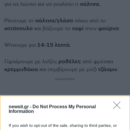
για να λιώσει και να γυαλίσει η
σάλτσα
.
Ρίχνουμε τη
σάλτσα/γλάσο
πάνω από το
κοτόπουλο
και βάζουμε το
ταψί
στον
φούρνο
.
Ψήνουμε για
14-15 λεπτά
.
Γαρνίρουμε με λοξές
ροδέλες
από φρέσκα
κρεμμυδάκια
και σερβίρουμε με ρύζι
τζάσμιν
.
ΔΙΑΦΗΜΙΣΗ
newsit.gr -
Do Not Process My Personal
Information
If you wish to opt-out of the sale, sharing to third parties, or