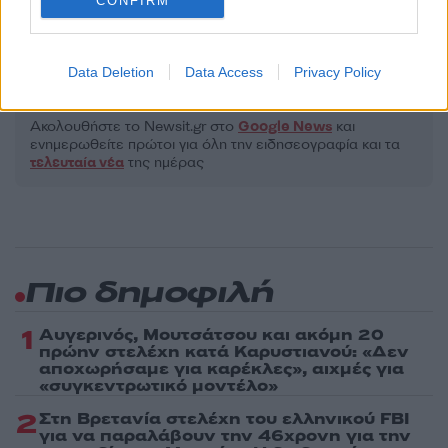
CONFIRM
Πολιτική Απορρήτου
&
Όροι Χρήσης
της Google.
Tasteit
Data Deletion
Data Access
Privacy Policy
Share:
Ακολουθήστε το Νewsit.gr στο
Google News
και
ενημερωθείτε πρώτοι για όλη την ειδησεογραφία και τα
τελευταία νέα
της ημέρας
Πιο δημοφιλή
1
Αυγερινός, Μουτσάτσου και ακόμη 20
πρώην στελέχη κατά Καρυστιανού: «Δεν
αποχωρήσαμε για καρέκλες», αιχμές για
«συγκεντρωτικό μοντέλο»
2
Στη Βρετανία στελέχη του ελληνικού FBI
για να παραλάβουν την 46χρονη για την