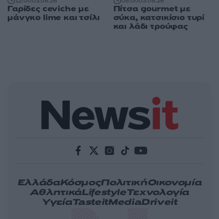
12:00
03.08.26
08:00
03.08.26
Γαρίδες ceviche με
Πίτσα gourmet με
μάνγκο lime και τσίλι
σύκα, κατσικίσιο τυρί
και λάδι τρούφας
Ελλάδα
Κόσμος
Πολιτική
Οικονομία
Αθλητικά
Lifestyle
Τεχνολογία
Υγεία
Tasteit
Media
Driveit