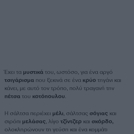
Έχει τα
μυστικά
του, ωστόσο, για ένα αργό
τσιγάρισμα
που ξεκινά σε ένα
κρύο
τηγάνι και
κάνει, με αυτό τον τρόπο, πολύ τραγανή την
πέτσα
του
κοτόπουλου
.
Η σάλτσα περιέχει
μέλι
, σάλτσας
σόγιας
και
σιρόπι
μελάσας
, λίγο
τζίντζερ
και
σκόρδο,
ολοκληρώνουν τη γεύση και ένα κομμάτι