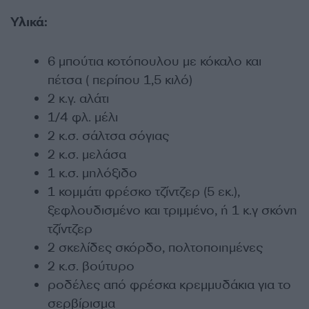
Υλικά:
6 μπούτια κοτόπουλου με κόκαλο και
πέτσα ( περίπου 1,5 κιλό)
2 κ.γ. αλάτι
1/4 φλ. μέλι
2 κ.σ. σάλτσα σόγιας
2 κ.σ. μελάσα
1 κ.σ. μηλόξιδο
1 κομμάτι φρέσκο ​​τζίντζερ (5 εκ.),
ξεφλουδισμένο και τριμμένο, ή 1 κ.γ σκόνη
τζίντζερ
2 σκελίδες σκόρδο, πολτοποιημένες
2 κ.σ. βούτυρο
ροδέλες από φρέσκα κρεμμυδάκια για το
σερβίρισμα