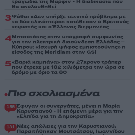
τραγωδία της Μαρφίν - Η διαδικασία που
θα ακολουθηθεί
3
Ψάθα: «Δεν υπήρξε τεχνικό πρόβλημα με
τα δύο ελικόπτερα» κατέθεσαν ο Βρετανός
χειριστής και ο Έλληνας διερμηνέας
4
Μητσοτάκης στην υπογραφή συμφωνίας
για την ηλεκτρική διασύνδεση Ελλάδας –
Κύπρου: «Ισχυρή ψήφος εμπιστοσύνης» η
είσοδος της Meridiam στην GSI
5
«Βαριά καμπάνα» στον 27χρονο τράπερ
που έτρεχε με 182 χιλιόμετρα την ώρα σε
δρόμο με όριο τα 80
Πιο σχολιασμένα
Έφυγαν οι συνεργάτες, μένει η Μαρία
155
Καρυστιανού - Η επόμενη μέρα για την
«Ελπίδα για τη Δημοκρατία»
Νέες απώλειες για την Καρυστιανού:
131
Παραιτήθηκαν Μουτσάτσου, Ιωαννίδου