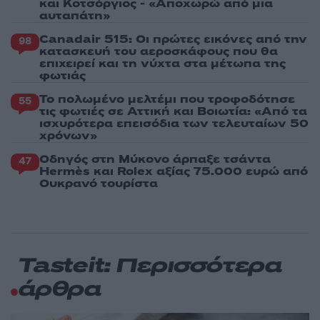
και Κοτσόργιος - «Αποχωρώ από μια
αυταπάτη»
Canadair 515: Οι πρώτες εικόνες από την
98
κατασκευή του αεροσκάφους που θα
επιχειρεί και τη νύχτα στα μέτωπα της
φωτιάς
Το πολωμένο μελτέμι που τροφοδότησε
55
τις φωτιές σε Αττική και Βοιωτία: «Από τα
ισχυρότερα επεισόδια των τελευταίων 50
χρόνων»
Οδηγός στη Μύκονο άρπαξε τσάντα
47
Hermès και Rolex αξίας 75.000 ευρώ από
Ουκρανό τουρίστα
Tasteit: Περισσότερα
άρθρα