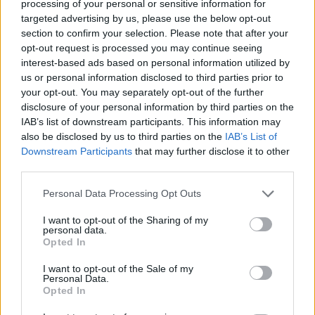
processing of your personal or sensitive information for
targeted advertising by us, please use the below opt-out
section to confirm your selection. Please note that after your
opt-out request is processed you may continue seeing
interest-based ads based on personal information utilized by
us or personal information disclosed to third parties prior to
Αν τα χάσατε
your opt-out. You may separately opt-out of the further
disclosure of your personal information by third parties on the
IAB’s list of downstream participants. This information may
also be disclosed by us to third parties on the
IAB’s List of
Downstream Participants
that may further disclose it to other
third parties.
Please note that this website/app uses one or more Google
Personal Data Processing Opt Outs
services and may gather and store information including but
not limited to your visit or usage behaviour. You may click to
I want to opt-out of the Sharing of my
personal data.
grant or deny consent to Google and its third-party tags to
Opted In
Μυστράς: Παθολογικά αίτια
Ταϊλανδέζικα νουντλς
use your data for below specified purposes in below Google
«δείχνει» η πρώτη
κοτόπουλο και αυγό:
consent section.
I want to opt-out of the Sale of my
ιατροδικαστική εκτίμηση
συνταγή και τα μυστ
Personal Data.
για τον θάνατο του
Opted In
90χρονου, που έκρυψε ο
γιος του σε καταψύκτη