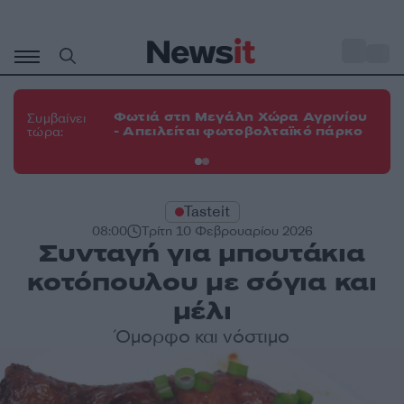
Μετάβαση
σε
o
33
περιεχόμενο
Φω
Φωτιά στη Μεγάλη Χώρα Αγρινίου
Συμβαίνει
πε
- Απειλείται φωτοβολταϊκό πάρκο
τώρα:
εν
Tasteit
08:00
Τρίτη 10 Φεβρουαρίου 2026
Συνταγή για μπουτάκια
κοτόπουλου με σόγια και
μέλι
Όμορφο και νόστιμο