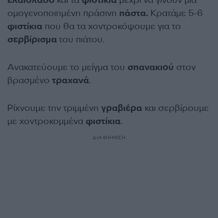
ελαιόλαδο
και τα
φιστίκια
μέχρι να γίνουν μια
ομογενοποιημένη πράσινη
πάστα.
Κρατάμε 5-6
φιστίκια
που θα τα χοντροκόψουμε για το
σερβίρισμα
του πιάτου.
Ανακατεύουμε το μείγμα του
σπανακιού
στον
βρασμένο
τραχανά
.
Ρίχνουμε την τριμμένη
γραβιέρα
και σερβίρουμε
με χοντροκομμένα
φιστίκια
.
ΔΙΑΦΗΜΙΣΗ