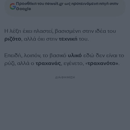
Προσθήκη του newsit.gr ως προτεινόμενη πηγή στην
Google
Η λέξη έχει πλαστεί, βασισμένη στην ιδέα του
ριζότο
, αλλά όχι στην
τεχνική
του.
Επειδή, λοιπόν, το βασικό
υλικό
εδώ δεν είναι το
ρύζι, αλλά ο
τραχανάς
, εγένετο, «
τραχανότο»
.
ΔΙΑΦΗΜΙΣΗ