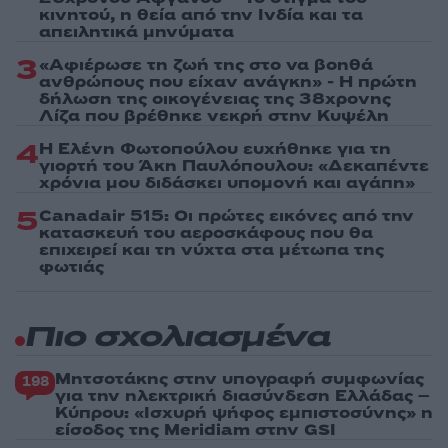
κινητού, η θεία από την Ινδία και τα
απειλητικά μηνύματα
3
«Αφιέρωσε τη ζωή της στο να βοηθά
ανθρώπους που είχαν ανάγκη» - Η πρώτη
δήλωση της οικογένειας της 38χρονης
Λίζα που βρέθηκε νεκρή στην Κυψέλη
4
Η Ελένη Φωτοπούλου ευχήθηκε για τη
γιορτή του Άκη Παυλόπουλου: «Δεκαπέντε
χρόνια μου διδάσκει υπομονή και αγάπη»
5
Canadair 515: Οι πρώτες εικόνες από την
κατασκευή του αεροσκάφους που θα
επιχειρεί και τη νύχτα στα μέτωπα της
φωτιάς
Πιο σχολιασμένα
Μητσοτάκης στην υπογραφή συμφωνίας
198
για την ηλεκτρική διασύνδεση Ελλάδας –
Κύπρου: «Ισχυρή ψήφος εμπιστοσύνης» η
είσοδος της Meridiam στην GSI