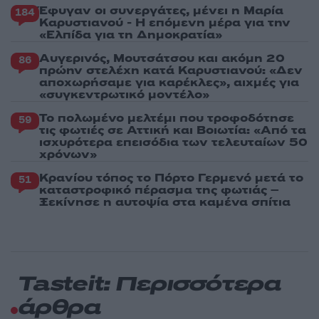
Έφυγαν οι συνεργάτες, μένει η Μαρία
184
Καρυστιανού - Η επόμενη μέρα για την
«Ελπίδα για τη Δημοκρατία»
Αυγερινός, Μουτσάτσου και ακόμη 20
86
πρώην στελέχη κατά Καρυστιανού: «Δεν
αποχωρήσαμε για καρέκλες», αιχμές για
«συγκεντρωτικό μοντέλο»
Το πολωμένο μελτέμι που τροφοδότησε
59
τις φωτιές σε Αττική και Βοιωτία: «Από τα
ισχυρότερα επεισόδια των τελευταίων 50
χρόνων»
Κρανίου τόπος το Πόρτο Γερμενό μετά το
51
καταστροφικό πέρασμα της φωτιάς –
Ξεκίνησε η αυτοψία στα καμένα σπίτια
Tasteit: Περισσότερα
άρθρα