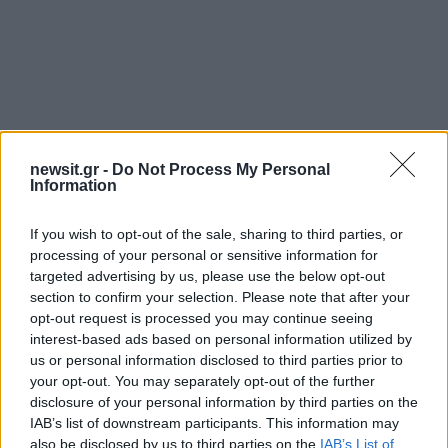
Αν τα χάσατε
newsit.gr -
Do Not Process My Personal
Information
If you wish to opt-out of the sale, sharing to third parties, or
processing of your personal or sensitive information for
targeted advertising by us, please use the below opt-out
section to confirm your selection. Please note that after your
opt-out request is processed you may continue seeing
interest-based ads based on personal information utilized by
Σέρρες: Βίντεο
Στον Εισαγγελέα η
us or personal information disclosed to third parties prior to
ντοκουμέντο από το
46χρονη που κατηγορε
your opt-out. You may separately opt-out of the further
τροχαίο με νεκρούς μητέρα
για τον φονικό εμπρη
disclosure of your personal information by third parties on the
και γιο – Ο οδηγός του
της Marfin
IAB’s list of downstream participants. This information may
φορτηγού κατέγραψε τη
also be disclosed by us to third parties on the
IAB’s List of
σύγκρουση