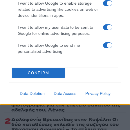
I want to allow Google to enable storage
Πολιτική Απορρήτου
&
Όροι Χρήσης
της Google.
related to advertising like cookies on web or
Tasteit
device identifiers in apps.
Share:
I want to allow my user data to be sent to
Google for online advertising purposes.
Ακολουθήστε το Νewsit.gr στο
Google News
και
ενημερωθείτε πρώτοι για όλη την ειδησεογραφία και τα
I want to allow Google to send me
τελευταία νέα
της ημέρας
personalized advertising.
CONFIRM
Πιο δημοφιλή
Data Deletion
Data Access
Privacy Policy
1
Ο Κώστας Σαμαράς δημοσίευσε μία παιδική
φωτογραφία για την επέτειο θανάτου της
αδελφής του, Λένας
2
Δολοφονία Βρετανίδας στην Κυψέλη: Οι
δύο καταθέσεις «κλειδί» της συζύγου του
26χρονου Αφγανού – Το στίγμα του