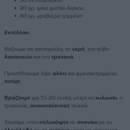
30 ml ελαιόλαδο
20 γρ. ψίχα φιστίκι Αιγίνης
60 γρ. γραβιέρα τριμμένη
Εκτέλεση:
Βάζουμε σε κατσαρόλα, το
νερό
, τον κύβο
λαχανικών
και τον
τραχανά
.
Προσθέτουμε λίγο
αλάτι
και φρεσκοτριμμένο
πιπέρι
.
Βράζουμε
για 15-20 λεπτά, μέχρι να
χυλώσει
, ο
τραχανάς,
ανακατεύοντας
συχνά.
Χτυπάμε στον
πολυκόφτη
το
σπανάκι
με το