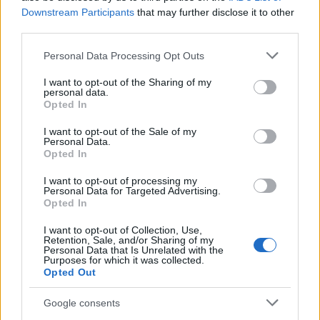
Downstream Participants
that may further disclose it to other
third parties.
Σχόλια
Please note that this website/app uses one or more Google
Personal Data Processing Opt Outs
services and may gather and store information including but
not limited to your visit or usage behaviour. You may click to
I want to opt-out of the Sharing of my
personal data.
grant or deny consent to Google and its third-party tags to
Opted In
use your data for below specified purposes in below Google
Σχολίασε εδώ
consent section.
I want to opt-out of the Sale of my
Personal Data.
Opted In
50 /50
I want to opt-out of processing my
Personal Data for Targeted Advertising.
Opted In
I want to opt-out of Collection, Use,
Retention, Sale, and/or Sharing of my
Personal Data that Is Unrelated with the
2000 /2000
Purposes for which it was collected.
Opted Out
Υποβολή σχολίου
Google consents
Όροι Χρήσης
. Το site προστατεύεται από reCAPTCHA, ισχύουν