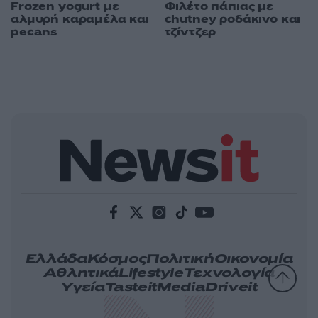
Frozen yogurt με
Φιλέτο πάπιας με
αλμυρή καραμέλα και
chutney ροδάκινο και
pecans
τζίντζερ
Ελλάδα
Κόσμος
Πολιτική
Οικονομία
Αθλητικά
Lifestyle
Τεχνολογία
Υγεία
Tasteit
Media
Driveit