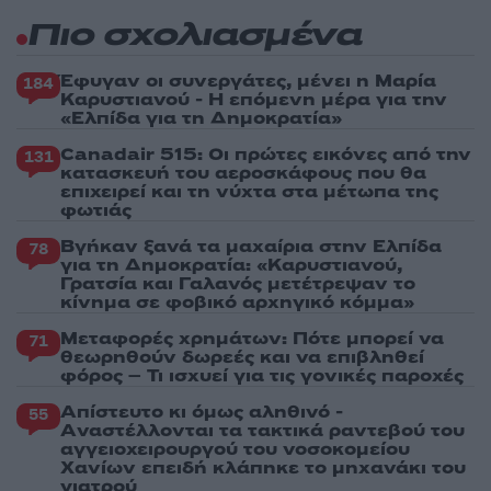
Πιο σχολιασμένα
Έφυγαν οι συνεργάτες, μένει η Μαρία
184
Καρυστιανού - Η επόμενη μέρα για την
«Ελπίδα για τη Δημοκρατία»
Canadair 515: Οι πρώτες εικόνες από την
131
κατασκευή του αεροσκάφους που θα
επιχειρεί και τη νύχτα στα μέτωπα της
φωτιάς
Βγήκαν ξανά τα μαχαίρια στην Ελπίδα
78
για τη Δημοκρατία: «Καρυστιανού,
Γρατσία και Γαλανός μετέτρεψαν το
κίνημα σε φοβικό αρχηγικό κόμμα»
Μεταφορές χρημάτων: Πότε μπορεί να
71
θεωρηθούν δωρεές και να επιβληθεί
φόρος – Τι ισχυεί για τις γονικές παροχές
Απίστευτο κι όμως αληθινό -
55
Aναστέλλονται τα τακτικά ραντεβού του
αγγειοχειρουργού του νοσοκομείου
Χανίων επειδή κλάπηκε το μηχανάκι του
γιατρού