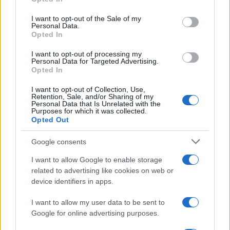
use your data for below specified purposes in below Google
consent section.
I want to opt-out of the Sale of my
Personal Data.
Opted In
I want to opt-out of processing my
2000 /2000
Personal Data for Targeted Advertising.
Opted In
Υποβολή σχολίου
I want to opt-out of Collection, Use,
Retention, Sale, and/or Sharing of my
Όροι Χρήσης
. Το site προστατεύεται από reCAPTCHA, ισχύουν
Personal Data that Is Unrelated with the
Πολιτική Απορρήτου
&
Όροι Χρήσης
της Google.
Purposes for which it was collected.
Opted Out
Tasteit
Google consents
Share:
I want to allow Google to enable storage
Ακολουθήστε το Νewsit.gr στο
Google News
και
related to advertising like cookies on web or
ενημερωθείτε πρώτοι για όλη την ειδησεογραφία και τα
device identifiers in apps.
τελευταία νέα
της ημέρας
I want to allow my user data to be sent to
Google for online advertising purposes.