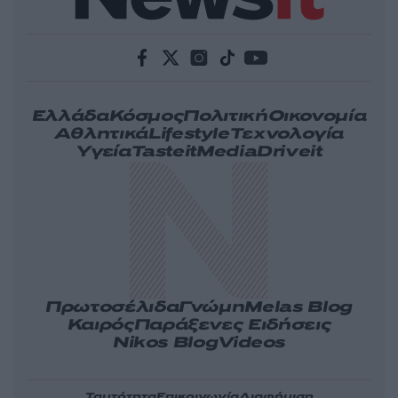
Ελλάδα
Κόσμος
Πολιτική
Οικονομία
Αθλητικά
Lifestyle
Τεχνολογία
Υγεία
Tasteit
Media
Driveit
Πρωτοσέλιδα
Γνώμη
Melas Blog
Καιρός
Παράξενες Ειδήσεις
Nikos Blog
Videos
Ταυτότητα
Επικοινωνία
Διαφήμιση