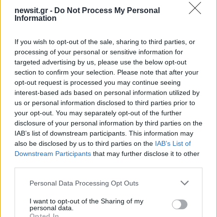
newsit.gr -
Do Not Process My Personal
Information
Ανησυχία από το ξέσπασμα
Σοκαριστική υπόθεση 
If you wish to opt-out of the sale, sharing to third parties, or
του ιού του Δυτικού Νείλου
Κρήτη: Τουρίστας ρωτ
processing of your personal or sensitive information for
με κρούσματα στην Αττική
πόσο να πληρώσει για
targeted advertising by us, please use the below opt-out
- «Καμπανάκι» από τον
ασελγήσει σε 10χρο
section to confirm your selection. Please note that after your
Ιατρικό Σύλλογο Αθηνών
κορίτσι - Το παιδί καθ
opt-out request is processed you may continue seeing
για την προστασία της
αμέριμνο σε αυλή
interest-based ads based on personal information utilized by
δημόσιας υγείας
επιχείρησης
us or personal information disclosed to third parties prior to
your opt-out. You may separately opt-out of the further
Σχόλια
disclosure of your personal information by third parties on the
IAB’s list of downstream participants. This information may
also be disclosed by us to third parties on the
IAB’s List of
Downstream Participants
that may further disclose it to other
third parties.
Σχολίασε εδώ
Please note that this website/app uses one or more Google
Personal Data Processing Opt Outs
services and may gather and store information including but
not limited to your visit or usage behaviour. You may click to
I want to opt-out of the Sharing of my
personal data.
grant or deny consent to Google and its third-party tags to
50 /50
Opted In