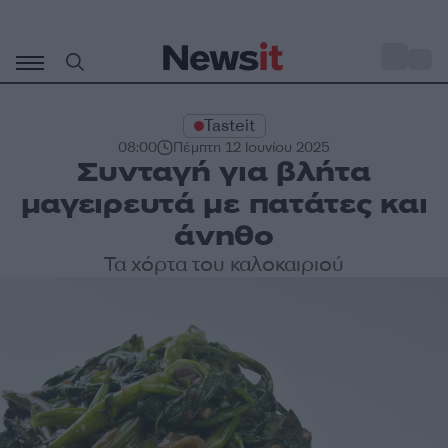
Μετάβαση
σε
o
27
περιεχόμενο
Tasteit
08:00
Πέμπτη 12 Ιουνίου 2025
Συνταγή για βλήτα
μαγειρευτά με πατάτες και
άνηθο
Τα χόρτα του καλοκαιριού