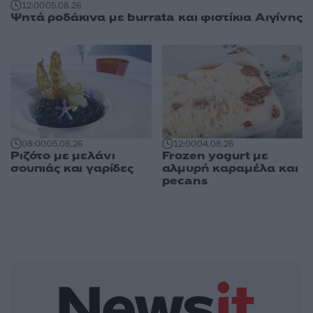
12:00
05.08.26
Ψητά ροδάκινα με burrata και φιστίκια Αιγίνης
08:00
05.08.26
12:00
04.08.26
Ριζότο με μελάνι
Frozen yogurt με
σουπιάς και γαρίδες
αλμυρή καραμέλα και
pecans