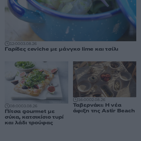
12:00
03.08.26
Γαρίδες ceviche με μάνγκο lime και τσίλι
16:00
02.08.26
Ταβερνάκι: Η νέα
08:00
03.08.26
άφιξη της Astir Beach
Πίτσα gourmet με
σύκα, κατσικίσιο τυρί
και λάδι τρούφας