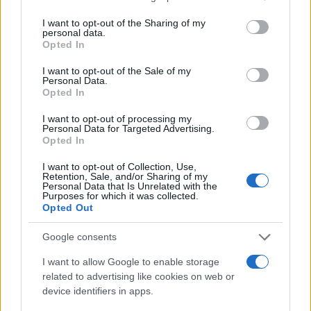
services and may gather and store information including but
not limited to your visit or usage behaviour. You may click to
I want to opt-out of the Sharing of my
Σχολίασε εδώ
personal data.
grant or deny consent to Google and its third-party tags to
Opted In
use your data for below specified purposes in below Google
consent section.
I want to opt-out of the Sale of my
50 /50
Personal Data.
Opted In
I want to opt-out of processing my
Personal Data for Targeted Advertising.
Opted In
2000 /2000
I want to opt-out of Collection, Use,
Retention, Sale, and/or Sharing of my
Υποβολή σχολίου
Personal Data that Is Unrelated with the
Purposes for which it was collected.
Opted Out
Όροι Χρήσης
. Το site προστατεύεται από reCAPTCHA, ισχύουν
Πολιτική Απορρήτου
&
Όροι Χρήσης
της Google.
Google consents
Tasteit
I want to allow Google to enable storage
Share:
related to advertising like cookies on web or
device identifiers in apps.
Ακολουθήστε το Νewsit.gr στο
Google News
και