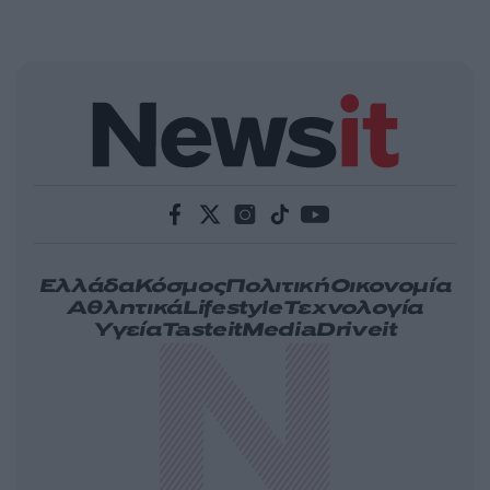
Ελλάδα
Κόσμος
Πολιτική
Οικονομία
Αθλητικά
Lifestyle
Τεχνολογία
Υγεία
Tasteit
Media
Driveit