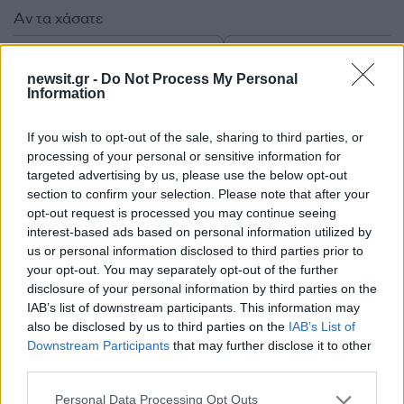
Αν τα χάσατε
newsit.gr -
Do Not Process My Personal
Information
If you wish to opt-out of the sale, sharing to third parties, or
processing of your personal or sensitive information for
targeted advertising by us, please use the below opt-out
section to confirm your selection. Please note that after your
Από τη θεωρία στην πράξη:
Έφυγαν οι συνεργάτε
opt-out request is processed you may continue seeing
Πώς το Novibet Backend
μένει η Μαρία
interest-based ads based on personal information utilized by
Academy εκπαιδεύει τη νέα
Καρυστιανού - Η επόμ
us or personal information disclosed to third parties prior to
γενιά engineers
μέρα για την «Ελπίδα 
your opt-out. You may separately opt-out of the further
Δημοκρατίας»
disclosure of your personal information by third parties on the
IAB’s list of downstream participants. This information may
also be disclosed by us to third parties on the
IAB’s List of
Σχόλια
Downstream Participants
that may further disclose it to other
third parties.
Please note that this website/app uses one or more Google
Personal Data Processing Opt Outs