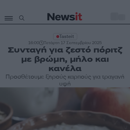
Μετάβαση
σε
o
27
περιεχόμενο
Tasteit
16:00
Τετάρτη 17 Σεπτεμβρίου 2025
Συνταγή για ζεστό πόριτζ
με βρώμη, μήλο και
κανέλα
Προσθέτουμε ξηρούς καρπούς για τραγανή
υφή