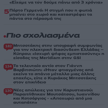
«Είχαμε να τον δούμε πάνω από 3 χρόνια»
5
Πόρτο Γερμενό: Η στιγμή που η φωτιά
μπαίνει στο χωριό και καταστρέφει τα
πάντα στο πέρασμά της
Πιο σχολιασμένα
Μητσοτάκης στην υπογραφή συμφωνίας
182
για την ηλεκτρική διασύνδεση Ελλάδας –
Κύπρου: «Ισχυρή ψήφος εμπιστοσύνης» η
είσοδος της Meridiam στην GSI
Το τελευταίο αντίο στον Γιάννη
134
Βαρβιτσιώτη: «Ήταν φτιαγμένος από
εκείνο το σπάνιο μέταλλο μιας άλλης
εποχής», είπε ο Κυριάκος Μητσοτάκης
στον επικήδειο
Νέες απώλειες για την Καρυστιανού:
130
Παραιτήθηκαν Μουτσάτσου, Ιωαννίδου
και Κοτσόργιος - «Αποχωρώ από μια
αυταπάτη»