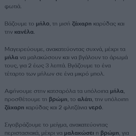
φωτιά.
Βάζουμε το
μήλο
, τη μισή
ζάχαρη
καρύδας και
την
κανέλα
.
Μαγειρεύουμε, ανακατεύοντας συχνά, μέχρι τα
μήλα
να μαλακώσουν και να βγάλουν το άρωμά
τους, για 2 έως 3 λεπτά. Βγάζουμε το ένα
τέταρτο των μήλων σε ένα μικρό μπολ.
Αφήνουμε στην κατσαρόλα τα υπόλοιπα
μήλα
,
προσθέτουμε τη
βρώμη
, το
αλάτι
, την υπόλοιπη
ζάχαρη
καρύδας και 2 φλιτζάνια
νερό
.
Σιγοβράζουμε το μείγμα, ανακατεύοντας
περιστασιακά, μέχρι να
μαλακώσει
η
βρώμη
, για