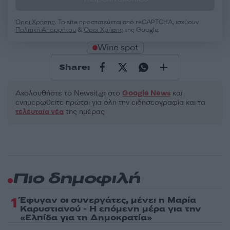
Όροι Χρήσης
. Το site προστατεύεται από reCAPTCHA, ισχύουν
Πολιτική Απορρήτου
&
Όροι Χρήσης
της Google.
Wine spot
Share:
Ακολουθήστε το Νewsit.gr στο
Google News
και
ενημερωθείτε πρώτοι για όλη την ειδησεογραφία και τα
τελευταία νέα
της ημέρας
Πιο δημοφιλή
1
Έφυγαν οι συνεργάτες, μένει η Μαρία
Καρυστιανού - Η επόμενη μέρα για την
«Ελπίδα για τη Δημοκρατία»