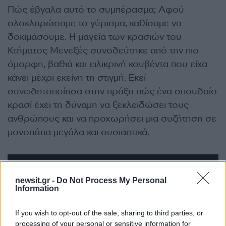
Πώς έβγαλα αυτό το συμπέρασμα; Αφού
ολοκληρώσαμε το γύρισμα, καθίσαμε να
δοκιμάσουμε. Η μαγεία των κρασιών του
Κτήματος Μενεξές συνοδεύτηκε από την πιο
όμορφη, βαθιά και ειλικρινή κουβέντα που είχα
κάνει μέχρι εκείνη τη στιγμή. Εκεί
συνειδητοποίησα στην πράξη πώς ένα σπουδαίο
κρασί έχει τη δύναμη να ξεκλειδώσει τους
ανθρώπους και να προχωρήσει μια συζήτηση σε
μονοπάτια μεγάλα και ουσιαστικά.
newsit.gr -
Do Not Process My Personal
Information
If you wish to opt-out of the sale, sharing to third parties, or
processing of your personal or sensitive information for