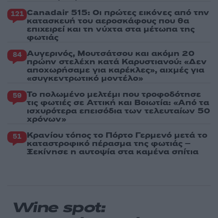
Canadair 515: Οι πρώτες εικόνες από την
121
κατασκευή του αεροσκάφους που θα
επιχειρεί και τη νύχτα στα μέτωπα της
φωτιάς
Αυγερινός, Μουτσάτσου και ακόμη 20
84
πρώην στελέχη κατά Καρυστιανού: «Δεν
αποχωρήσαμε για καρέκλες», αιχμές για
«συγκεντρωτικό μοντέλο»
Το πολωμένο μελτέμι που τροφοδότησε
59
τις φωτιές σε Αττική και Βοιωτία: «Από τα
ισχυρότερα επεισόδια των τελευταίων 50
χρόνων»
Κρανίου τόπος το Πόρτο Γερμενό μετά το
51
καταστροφικό πέρασμα της φωτιάς –
Ξεκίνησε η αυτοψία στα καμένα σπίτια
Wine spot: