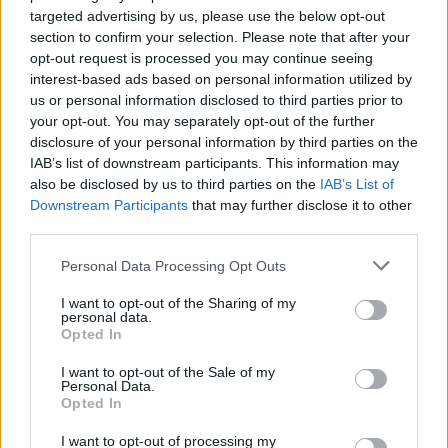
targeted advertising by us, please use the below opt-out
section to confirm your selection. Please note that after your
opt-out request is processed you may continue seeing
interest-based ads based on personal information utilized by
us or personal information disclosed to third parties prior to
your opt-out. You may separately opt-out of the further
disclosure of your personal information by third parties on the
IAB’s list of downstream participants. This information may
also be disclosed by us to third parties on the
IAB’s List of
Downstream Participants
that may further disclose it to other
Τι να δοκιμάσετε
: Το εκπληκτικό Blend από
third parties.
Βιλάνα και Malvasia Aromatica, ένα κρασί που
Please note that this website/app uses one or more Google
πραγματικά θα σας αφήσει άφωνους με τον
Personal Data Processing Opt Outs
services and may gather and store information including but
χαρακτήρα του. Το ΠΟΠ Αρχάνες (
Κοτσιφάλι –
not limited to your visit or usage behaviour. You may click to
I want to opt-out of the Sharing of my
personal data.
Μανδηλάρι
), ένα συγκλονιστικό κόκκινο κρασί με
grant or deny consent to Google and its third-party tags to
Opted In
use your data for below specified purposes in below Google
τεράστιο αρωματικό βάθος και σπάνια
consent section.
I want to opt-out of the Sale of my
πολυπλοκότητα.
Personal Data.
Opted In
I want to opt-out of processing my