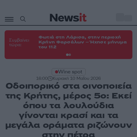
Μετάβαση
σε
o
34
περιεχόμενο
Φωτιά στη Λάρισα, στην περιοχή
Φω
Συμβαίνει
Κρήνη Φαρσάλων – Ήχησε μήνυμα
Κο
τώρα:
του 112
α
Wine spot
16:00
Κυριακή 10 Μαΐου 2026
Οδοιπορικό στα οινοποιεία
της Κρήτης, μέρος 5ο: Εκεί
όπου τα λουλούδια
γίνονται κρασί και τα
μεγάλα οράματα ριζώνουν
στην πέτρα