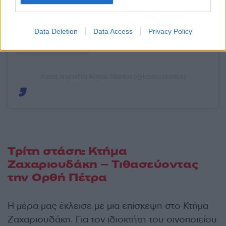
Data Deletion
Data Access
Privacy Policy
A post shared by Kostas Ntantos (@kostas.ntantos)
Τρίτη στάση: Κτήμα
Ζαχαριουδάκη – Τιθασεύοντας
την Ορθή Πέτρα
Η μέρα μας έκλεισε με μια επίσκεψη στο Κτήμα
Ζαχαριουδάκη. Για τον ιδιοκτήτη του οινοποιείου