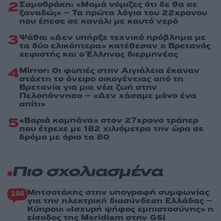
2
Σαμοθράκη: «Μαμά νόμιζες ότι δε θα σε
ξαναδώ;» – Τα πρώτα λόγια του 22χρονου
που έπεσε σε κανάλι με καυτό νερό
3
Ψάθα: «Δεν υπήρξε τεχνικό πρόβλημα με
τα δύο ελικόπτερα» κατέθεσαν ο Βρετανός
χειριστής και ο Έλληνας διερμηνέας
4
Mirror: Οι φωτιές στην Αιγιάλεια έκαναν
στάχτη το όνειρο οικογένειας από τη
Βρετανία για μια νέα ζωή στην
Πελοπόννησο – «Δεν χάσαμε μόνο ένα
σπίτι»
5
«Βαριά καμπάνα» στον 27χρονο τράπερ
που έτρεχε με 182 χιλιόμετρα την ώρα σε
δρόμο με όριο τα 80
Πιο σχολιασμένα
Μητσοτάκης στην υπογραφή συμφωνίας
198
για την ηλεκτρική διασύνδεση Ελλάδας –
Κύπρου: «Ισχυρή ψήφος εμπιστοσύνης» η
είσοδος της Meridiam στην GSI