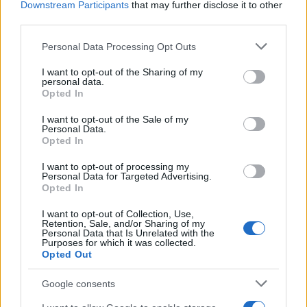
Σχολίασε εδώ
Downstream Participants
that may further disclose it to other
third parties.
Please note that this website/app uses one or more Google
Personal Data Processing Opt Outs
50 /50
services and may gather and store information including but
not limited to your visit or usage behaviour. You may click to
I want to opt-out of the Sharing of my
personal data.
grant or deny consent to Google and its third-party tags to
Opted In
use your data for below specified purposes in below Google
consent section.
I want to opt-out of the Sale of my
2000 /2000
Personal Data.
Opted In
Υποβολή σχολίου
I want to opt-out of processing my
Personal Data for Targeted Advertising.
Όροι Χρήσης
. Το site προστατεύεται από reCAPTCHA, ισχύουν
Opted In
Πολιτική Απορρήτου
&
Όροι Χρήσης
της Google.
I want to opt-out of Collection, Use,
Τεχνολογία
Retention, Sale, and/or Sharing of my
Personal Data that Is Unrelated with the
GMAIL
ΚΩΔΙΚΟΙ
Purposes for which it was collected.
Opted Out
Share:
Google consents
Ακολουθήστε το Νewsit.gr στο
Google News
και