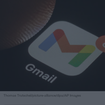
Thomas Trutschel/picture-alliance/dpa/AP Images