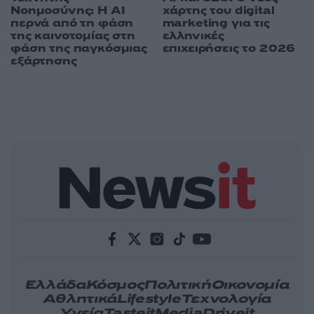
χάρτης του digital
Νοημοσύνης: Η AI
marketing για τις
περνά από τη φάση
ελληνικές
της καινοτομίας στη
επιχειρήσεις το 2026
φάση της παγκόσμιας
εξάρτησης
Ελλάδα
Κόσμος
Πολιτική
Οικονομία
Αθλητικά
Lifestyle
Τεχνολογία
Υγεία
Tasteit
Media
Driveit