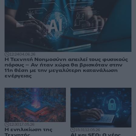
12:24
04.06.26
Η Τεχνητή Νοημοσύνη απειλεί τους φυσικούς
πόρους – Αν ήταν χώρα θα βρισκόταν στην
11η θέση με την μεγαλύτερη κατανάλωση
ενέργειας
12:30
17.05.26
Η ενηλικίωση της
15:31
12.05.26
AI και SEO: Ο νέος
Τεχνητής