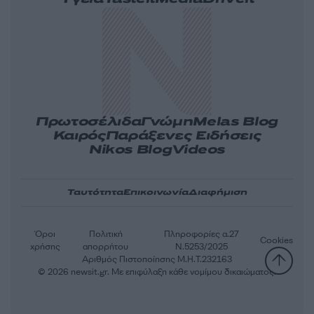
Πρωτοσέλιδα
Γνώμη
Melas Blog
Καιρός
Παράξενες Ειδήσεις
Nikos Blog
Videos
Ταυτότητα
Επικοινωνία
Διαφήμιση
Όροι
Πολιτική
Πληροφορίες α.27
Cookies
χρήσης
απορρήτου
Ν.5253/2025
Αριθμός Πιστοποίησης Μ.Η.Τ.232163
© 2026 newsit.gr. Με επιφύλαξη κάθε νομίμου δικαιώματος.