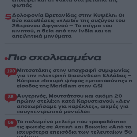
φωτιάς
5
Δολοφονία Βρετανίδας στην Κυψέλη: Οι
δύο καταθέσεις «κλειδί» της συζύγου του
26χρονου Αφγανού – Το στίγμα του
κινητού, η θεία από την Ινδία και τα
απειλητικά μηνύματα
Πιο σχολιασμένα
Μητσοτάκης στην υπογραφή συμφωνίας
198
για την ηλεκτρική διασύνδεση Ελλάδας –
Κύπρου: «Ισχυρή ψήφος εμπιστοσύνης» η
είσοδος της Meridiam στην GSI
Αυγερινός, Μουτσάτσου και ακόμη 20
85
πρώην στελέχη κατά Καρυστιανού: «Δεν
αποχωρήσαμε για καρέκλες», αιχμές για
«συγκεντρωτικό μοντέλο»
Το πολωμένο μελτέμι που τροφοδότησε
59
τις φωτιές σε Αττική και Βοιωτία: «Από τα
ισχυρότερα επεισόδια των τελευταίων 50