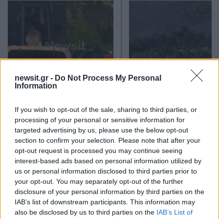
newsit.gr -
Do Not Process My Personal
Information
Marfin: Απολογείται
Προσωρινά κρατούμεν
σήμερα η 46χρονη που
δήμαρχος, ο μηχανικός
έφτασε από τη Βρετανία –
ο ιδιοκτήτης του αιολι
If you wish to opt-out of the sale, sharing to third parties, or
Η μεταγωγή στην Ελλάδα
πάρκου για τη φωτιά 
processing of your personal or sensitive information for
και τα στοιχεία που την
Πόρτο Γερμενό και
targeted advertising by us, please use the below opt-out
εμπλέκουν
Ξηρονομή
section to confirm your selection. Please note that after your
opt-out request is processed you may continue seeing
interest-based ads based on personal information utilized by
Σχόλια
us or personal information disclosed to third parties prior to
your opt-out. You may separately opt-out of the further
disclosure of your personal information by third parties on the
IAB’s list of downstream participants. This information may
also be disclosed by us to third parties on the
IAB’s List of