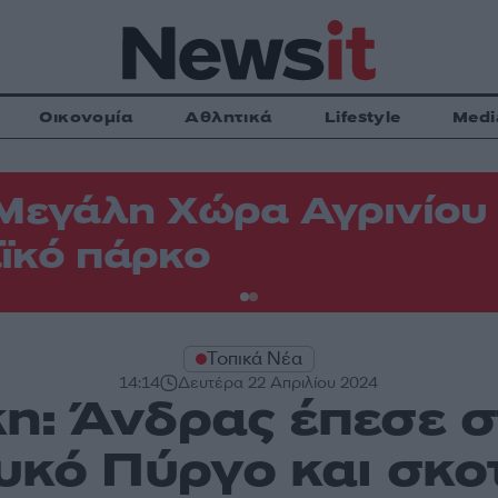
Οικονομία
Αθλητικά
Lifestyle
Medi
Μεγάλη Χώρα Αγρινίου -
ϊκό πάρκο
Τοπικά Νέα
14:14
Δευτέρα 22 Απριλίου 2024
η: Άνδρας έπεσε σ
υκό Πύργο και σκ