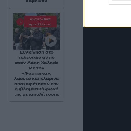
καρκίνου
Ανανεώθηκε
πριν 33 λεπτά
Συγκίνηση στο
τελευταίο αντίο
στον Λάκη Χαλκιά:
Με την
«Φάμπρικα»,
λαούτο και κλαρίνα
αποχαιρέτησαν την
εμβληματική φωνή
της μεταπολίτευσης