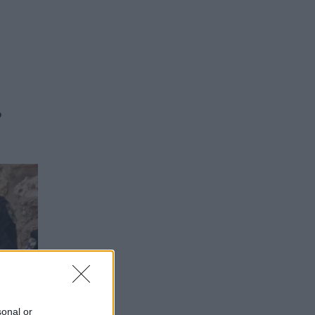
ο
sonal or