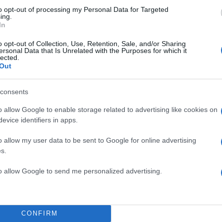
to opt-out of processing my Personal Data for Targeted
ing.
In
o opt-out of Collection, Use, Retention, Sale, and/or Sharing
ersonal Data that Is Unrelated with the Purposes for which it
lected.
Out
consents
o allow Google to enable storage related to advertising like cookies on
evice identifiers in apps.
o allow my user data to be sent to Google for online advertising
s.
to allow Google to send me personalized advertising.
CONFIRM