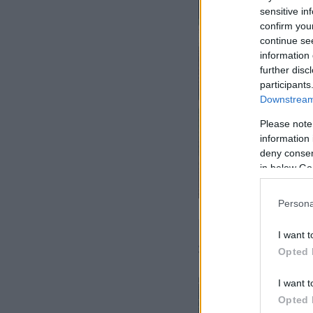
sensitive in
confirm you
continue se
information 
further disc
participants
Downstream 
Please note
information 
deny consent
in below Go
Persona
I want t
Opted 
I want t
Opted 