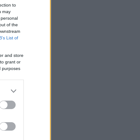
ection to
ou may
 personal
out of the
 downstream
B’s List of
er and store
to grant or
ed purposes