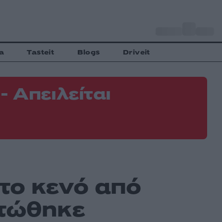
o
Αθήνα
33
C
a
Tasteit
Blogs
Driveit
 Απειλείται
Φ
Ε
το κενό από
οτώθηκε