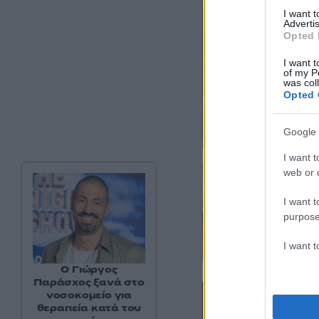
I want 
Advertis
Opted 
I want t
of my P
was col
Opted 
Google 
I want t
web or d
I want t
purpose
I want 
O Γιώργος
Παράσχος ξανά στο
νοσοκομείο για
θεραπεία κατά του