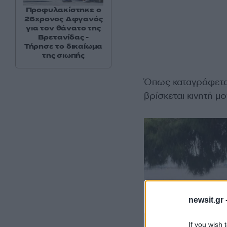
Προφυλακίστηκε ο
26χρονος Αφγανός
για τον θάνατο της
Βρετανίδας -
Τήρησε το δικαίωμα
της σιωπής
Όπως καταγράφεται
βρίσκεται κινητή 
newsit.gr 
If you wish 