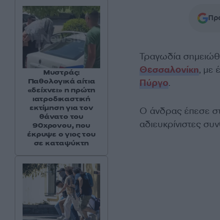
Προ
Τραγωδία σημειώθη
Θεσσαλονίκη
, με
Μυστράς:
Παθολογικά αίτια
Πύργο
.
«δείχνει» η πρώτη
ιατροδικαστική
εκτίμηση για τον
Ο άνδρας έπεσε σ
θάνατο του
αδιευκρίνιστες συ
90χρονου, που
έκρυψε ο γιος του
σε καταψύκτη